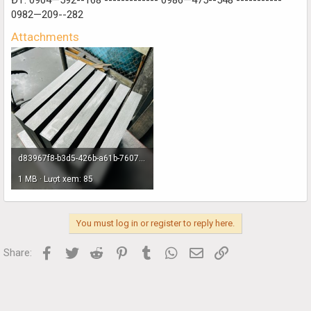
0982—209--282
Attachments
d83967f8-b3d5-426b-a61b-76071a95d858.jpg
1 MB · Lượt xem: 85
You must log in or register to reply here.
Facebook
Twitter
Reddit
Pinterest
Tumblr
WhatsApp
Email
Link
Share: