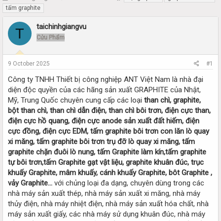
h
t
tấm graphite
r
a
e
r
taichinhgiangvu
T
a
t
Cửu Phẩm
d
d
s
a
t
t
9 October 2025
#1
a
e
r
Công ty TNHH Thiết bị công nghiệp ANT Việt Nam là nhà đại
t
diện độc quyền của các hãng sản xuất GRAPHITE của Nhật,
e
Mỹ, Trung Quốc chuyên cung cấp các loại
than chì, graphite,
r
bột than chì, than chì dẫn điện, than chì bôi trơn, điện cực than,
điện cực hồ quang, điện cực anode sản xuất đất hiếm, điện
cực đồng, điện cực EDM, tấm graphite bôi trơn con lăn lò quay
xi măng, tấm graphite bôi trơn trụ đỡ lò quay xi măng, tấm
graphite chặn đuôi lò nung, tấm Graphite làm kín,tấm graphite
tự bôi trơn,tấm Graphite gạt vật liệu, graphite khuân đúc, trục
khuấy Graphite, mâm khuấy, cánh khuấy Graphite, bôt Graphite ,
vảy Graphite…
với chủng loại đa dạng, chuyên dùng trong các
nhà máy sản xuất thép, nhà máy sản xuất xi măng, nhà máy
thủy điện, nhà máy nhiệt điện, nhà máy sản xuất hóa chất, nhà
máy sản xuất giấy, các nhà máy sử dụng khuân đúc, nhà máy