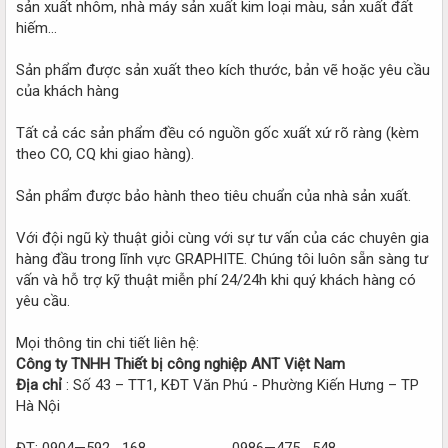
sản xuất nhôm, nhà máy sản xuất kim loại màu, sản xuất đất
hiếm…
Sản phẩm được sản xuất theo kích thước, bản vẽ hoặc yêu cầu
của khách hàng
Tất cả các sản phẩm đều có nguồn gốc xuất xứ rõ ràng (kèm
theo CO, CQ khi giao hàng).
Sản phẩm được bảo hành theo tiêu chuẩn của nhà sản xuất.
Với đội ngũ kỳ thuật giỏi cùng với sự tư vấn của các chuyên gia
hàng đầu trong lĩnh vực GRAPHITE. Chúng tôi luôn sẵn sàng tư
vấn và hỗ trợ kỹ thuật miễn phí 24/24h khi quý khách hàng có
yêu cầu.
Mọi thông tin chi tiết liên hệ:
Công ty TNHH Thiết bị công nghiệp ANT Việt Nam
Địa chỉ
: Số 43 – TT1, KĐT Văn Phú - Phường Kiến Hưng – TP
Hà Nội
ĐT: 0904—592--168 ------------- 0986—475--548 -----------