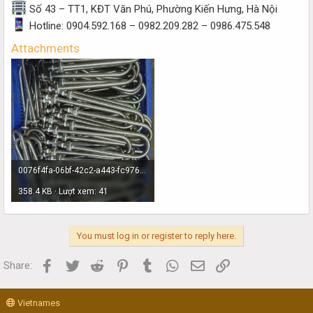
Số 43 – TT1, KĐT Văn Phú, Phường Kiến Hưng, Hà Nội
Hotline: 0904.592.168 – 0982.209.282 – 0986.475.548
Attachments
0076f4fa-06bf-42c2-a443-fc9760b10b36.jpg
358.4 KB · Lượt xem: 41
You must log in or register to reply here.
Facebook
Twitter
Reddit
Pinterest
Tumblr
WhatsApp
Email
Link
Share:
Vietnames