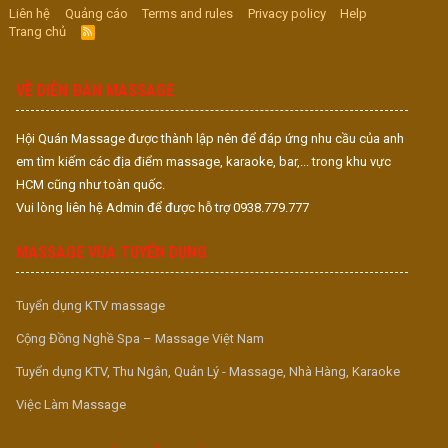
Liên hệ
Quảng cáo
Terms and rules
Privacy policy
Help
Trang chủ
R
S
S
VỀ DIỄN ĐÀN MASSAGE
Hội Quán Massage được thành lập nên để đáp ứng nhu cầu của anh
em tìm kiếm các địa điểm massage, karaoke, bar,... trong khu vực
HCM cũng như toàn quốc.
Vui lòng liên hệ Admin để được hỗ trợ 0938.779.777
MASSAGE VUA TUYỂN DỤNG
Tuyển dụng KTV massage
Cộng Đồng Nghề Spa – Massage Việt Nam
Tuyển dụng KTV, Thu Ngân, Quản Lý - Massage, Nhà Hàng, Karaoke
Việc Làm Massage