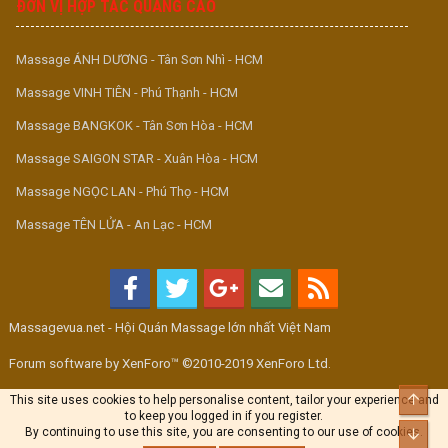
ĐƠN VỊ HỢP TÁC QUẢNG CÁO
Massage ÁNH DƯƠNG - Tân Sơn Nhì - HCM
Massage VINH TIÊN - Phú Thạnh - HCM
Massage BANGKOK - Tân Sơn Hòa - HCM
Massage SAIGON STAR - Xuân Hòa - HCM
Massage NGỌC LAN - Phú Thọ - HCM
Massage TÊN LỬA - An Lạc - HCM
Massagevua.net - Hội Quán Massage lớn nhất Việt Nam
Forum software by XenForo™ ©2010-2019 XenForo Ltd.
Top
This site uses cookies to help personalise content, tailor your experience and
to keep you logged in if you register.
By continuing to use this site, you are consenting to our use of cookies.
Bott