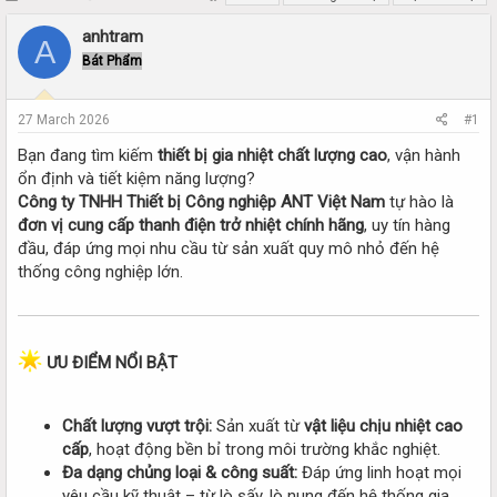
h
t
r
a
anhtram
A
e
r
Bát Phẩm
a
t
d
d
s
a
27 March 2026
#1
t
t
a
e
Bạn đang tìm kiếm
thiết bị gia nhiệt chất lượng cao
, vận hành
r
ổn định và tiết kiệm năng lượng?
t
Công ty TNHH Thiết bị Công nghiệp ANT Việt Nam
tự hào là
e
đơn vị cung cấp thanh điện trở nhiệt chính hãng
, uy tín hàng
r
đầu, đáp ứng mọi nhu cầu từ sản xuất quy mô nhỏ đến hệ
thống công nghiệp lớn.
ƯU ĐIỂM NỔI BẬT
Chất lượng vượt trội:
Sản xuất từ
vật liệu chịu nhiệt cao
cấp
, hoạt động bền bỉ trong môi trường khắc nghiệt.
Đa dạng chủng loại & công suất:
Đáp ứng linh hoạt mọi
yêu cầu kỹ thuật – từ lò sấy, lò nung đến hệ thống gia