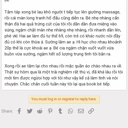
Tắm táp xong bé lau khô người t tiếp tục lên giường massage,
rồi cái màn long tranh hổ đấu cũng diễn ra. Bé nhẹ nhàng cẩn
thận đá hai quả trứng cút của tôi rồi dần dần đưa miệng vào
súng, ngậm chặt mân nhẹ nhàng nhẹ nhàng, rồi nhanh dần lên,
phê vkl. Hai ae làm đủ tư thế 69, còn trẻ có khác nước nôi đầy
đủ có khi còn thừa á. Sướng lắm ae ạ. Hì hục cho nhau khoảnh
20p thế là cực khoái ae ạ. Bé cia ngậm chặn vuốt vuốt vừa
buồn vừa sướng, ngậm hết số lượng trung tình tôi bắn ra.
Xong rồi ae tắm lại cho nhau rồi mặc quần áo chào nhau ra về.
Thật sự hôm qua là một trải nghiệm rất thú vị, đã khá lâu rồi tôi
mới tìm được ngừoi hợp với tôi như vậy kể cả làm tình và nói
chuyện. Chắc chắn cuối tuần này tôi lại qua book bé tiếp.
You must log in or register to reply here.
Facebook
Twitter
Reddit
Pinterest
Tumblr
WhatsApp
Email
Link
Share: