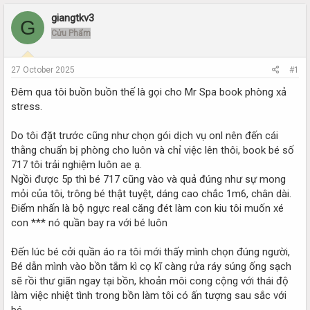
r
a
e
r
giangtkv3
G
a
t
Cửu Phẩm
d
d
s
a
t
t
27 October 2025
#1
a
e
r
Đêm qua tôi buồn buồn thế là gọi cho Mr Spa book phòng xả
t
stress.
e
r
Do tôi đặt trước cũng như chọn gói dịch vụ onl nên đến cái
thằng chuẩn bị phòng cho luôn và chỉ việc lên thôi, book bé số
717 tôi trải nghiệm luôn ae ạ.
Ngồi được 5p thì bé 717 cũng vào và quả đúng như sự mong
mỏi của tôi, trông bé thật tuyệt, dáng cao chắc 1m6, chân dài.
Điểm nhấn là bộ ngực real căng đét làm con kiu tôi muốn xé
con *** nó quần bay ra với bé luôn
Đến lúc bé cởi quần áo ra tôi mới thấy mình chọn đúng người,
Bé dẫn mình vào bồn tắm kì cọ kĩ càng rửa ráy súng ống sạch
sẽ rồi thư giãn ngay tại bồn, khoản môi cong cộng với thái độ
làm việc nhiệt tình trong bồn làm tôi có ấn tượng sau sắc với
bé.