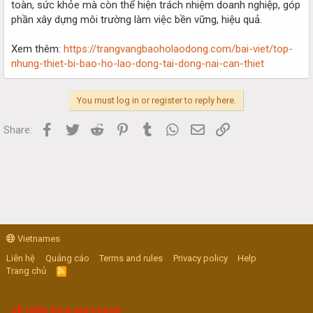
toàn, sức khỏe mà còn thể hiện trách nhiệm doanh nghiệp, góp
phần xây dựng môi trường làm việc bền vững, hiệu quả.
Xem thêm:
https://trangvangbaoholaodong.com/bai-viet/top-
nhung-thiet-bi-bao-ho-lao-dong-tai-dong-nai-can-thiet
You must log in or register to reply here.
Facebook
Twitter
Reddit
Pinterest
Tumblr
WhatsApp
Email
Link
Share:
Vietnames
Liên hệ
Quảng cáo
Terms and rules
Privacy policy
Help
Trang chủ
R
S
S
VỀ DIỄN ĐÀN MASSAGE