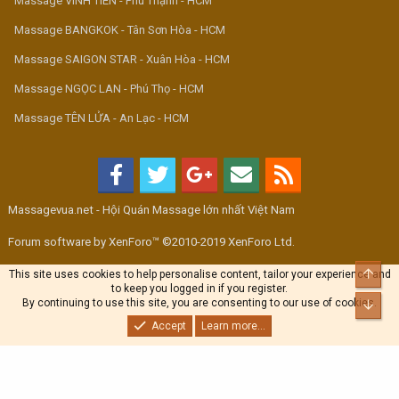
Massage VINH TIÊN - Phú Thạnh - HCM
Massage BANGKOK - Tân Sơn Hòa - HCM
Massage SAIGON STAR - Xuân Hòa - HCM
Massage NGỌC LAN - Phú Thọ - HCM
Massage TÊN LỬA - An Lạc - HCM
Massagevua.net - Hội Quán Massage lớn nhất Việt Nam
Forum software by XenForo™ ©2010-2019 XenForo Ltd.
Top
This site uses cookies to help personalise content, tailor your experience and
to keep you logged in if you register.
By continuing to use this site, you are consenting to our use of cookies.
Bott
Accept
Learn more...