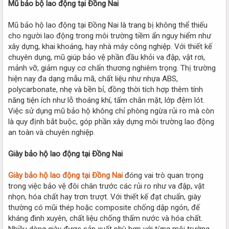
Mũ bảo bộ lao động tại Đồng Nai
Mũ bảo hộ lao động tại Đồng Nai là trang bị không thể thiếu
cho người lao động trong môi trường tiềm ẩn nguy hiểm như
xây dựng, khai khoáng, hay nhà máy công nghiệp. Với thiết kế
chuyên dụng, mũ giúp bảo vệ phần đầu khỏi va đập, vật rơi,
mảnh vỡ, giảm nguy cơ chấn thương nghiêm trọng. Thị trường
hiện nay đa dạng mẫu mã, chất liệu như nhựa ABS,
polycarbonate, nhẹ và bền bỉ, đồng thời tích hợp thêm tính
năng tiện ích như lỗ thoáng khí, tấm chắn mặt, lớp đệm lót.
Việc sử dụng mũ bảo hộ không chỉ phòng ngừa rủi ro mà còn
là quy định bắt buộc, góp phần xây dựng môi trường lao động
an toàn và chuyên nghiệp.
Giày bảo hộ lao động tại Đồng Nai
Giày bảo hộ lao động tại Đồng Nai
đóng vai trò quan trọng
trong việc bảo vệ đôi chân trước các rủi ro như va đập, vật
nhọn, hóa chất hay trơn trượt. Với thiết kế đạt chuẩn, giày
thường có mũi thép hoặc composite chống dập ngón, đế
kháng đinh xuyên, chất liệu chống thấm nước và hóa chất.
Nhiều dòng giày được sản xuất phù hợp với từng môi trường