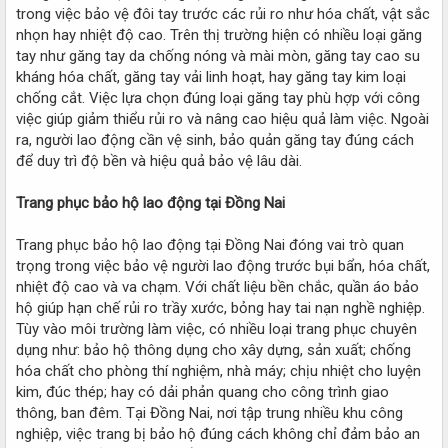
trong việc bảo vệ đôi tay trước các rủi ro như hóa chất, vật sắc
nhọn hay nhiệt độ cao. Trên thị trường hiện có nhiều loại găng
tay như găng tay da chống nóng và mài mòn, găng tay cao su
kháng hóa chất, găng tay vải linh hoạt, hay găng tay kim loại
chống cắt. Việc lựa chọn đúng loại găng tay phù hợp với công
việc giúp giảm thiểu rủi ro và nâng cao hiệu quả làm việc. Ngoài
ra, người lao động cần vệ sinh, bảo quản găng tay đúng cách
để duy trì độ bền và hiệu quả bảo vệ lâu dài.
Trang phục bảo hộ lao động tại Đồng Nai
Trang phục bảo hộ lao động tại Đồng Nai đóng vai trò quan
trọng trong việc bảo vệ người lao động trước bụi bẩn, hóa chất,
nhiệt độ cao và va chạm. Với chất liệu bền chắc, quần áo bảo
hộ giúp hạn chế rủi ro trầy xước, bỏng hay tai nạn nghề nghiệp.
Tùy vào môi trường làm việc, có nhiều loại trang phục chuyên
dụng như: bảo hộ thông dụng cho xây dựng, sản xuất; chống
hóa chất cho phòng thí nghiệm, nhà máy; chịu nhiệt cho luyện
kim, đúc thép; hay có dải phản quang cho công trình giao
thông, ban đêm. Tại Đồng Nai, nơi tập trung nhiều khu công
nghiệp, việc trang bị bảo hộ đúng cách không chỉ đảm bảo an