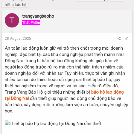
h
t
thiết bị bảo hộ
r
a
e
r
trangvangbaoho
T
a
t
Thất Phẩm
d
d
s
a
t
t
28 August 2025
#1
a
e
r
An toàn lao động luôn giữ vai trò then chốt trong mọi doanh
t
nghiệp, đặc biệt tại các khu công nghiệp phát triển mạnh như
e
Đồng Nai. Trang bị bảo hộ lao động không chỉ giúp bảo vệ
r
người lao động trước rủi ro mà còn thể hiện trách nhiệm của
doanh nghiệp đối với nhân sự. Tuy nhiên, thực tế vẫn ghi nhận
nhiều tai nạn do thiếu hoặc sử dụng sai thiết bị bảo hộ, gây
thiệt hại nghiêm trọng về người và tài sản. Hiểu rõ điều đó,
Trang Vàng Bảo Hộ giới thiệu những thiết bị
bảo hộ lao động
tại Đồng Nai
cần thiết giúp người lao động chủ động bảo vệ
bản thân, xây dựng môi trường làm việc an toàn, chuyên nghiệp
hơn.