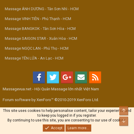
Massage ÁNH DƯƠNG - Tân Sơn Nhì - HCM
Massage VINH TIÊN - Phú Thạnh - HCM
Massage BANGKOK - Tân Sơn Hòa - HCM
Massage SAIGON STAR - Xuân Hòa - HCM
Massage NGỌC LAN - Phú Thọ - HCM
Massage TÊN LỬA - An Lạc - HCM
Massagevua.net - Hội Quán Massage lớn nhất Việt Nam
Forum software by XenForo™ ©2010-2019 XenForo Ltd.
Top
This site uses cookies to help personalise content, tailor your experience and
to keep you logged in if you register.
By continuing to use this site, you are consenting to our use of cookies.
Bott
Accept
Learn more...