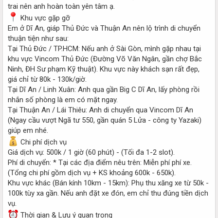
trai nên anh hoàn toàn yên tâm ạ.
Khu vực gặp gỡ
Em ở Dĩ An, giáp Thủ Đức và Thuận An nên lộ trình di chuyển
thuận tiện như sau:
Tại Thủ Đức / TP.HCM: Nếu anh ở Sài Gòn, mình gặp nhau tại
khu vực Vincom Thủ Đức (Đường Võ Văn Ngân, gần chợ Bắc
Ninh, ĐH Sư phạm Kỹ thuật). Khu vực này khách sạn rất đẹp,
giá chỉ từ 80k - 130k/giờ.
Tại Dĩ An / Linh Xuân: Anh qua gần Big C Dĩ An, lấy phòng rồi
nhắn số phòng là em có mặt ngay.
Tại Thuận An / Lái Thiêu: Anh di chuyển qua Vincom Dĩ An
(Ngay cầu vượt Ngã tư 550, gần quán 5 Lửa - công ty Yazaki)
giúp em nhé.
Chi phí dịch vụ
Giá dịch vụ: 500k / 1 giờ (60 phút) - (Tối đa 1-2 slot).
Phí di chuyển: * Tại các địa điểm nêu trên: Miễn phí phí xe.
(Tổng chi phí gồm dịch vụ + KS khoảng 600k - 650k).
Khu vực khác (Bán kính 10km - 15km): Phụ thu xăng xe từ 50k -
100k tùy xa gần. Nếu anh đặt xe đón, em chỉ thu đúng tiền dịch
vụ.
Thời gian & Lưu ý quan trọng