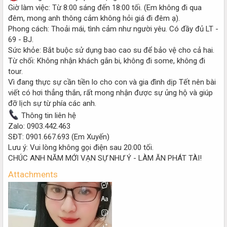
Giờ làm việc: Từ 8:00 sáng đến 18:00 tối. (Em không đi qua
đêm, mong anh thông cảm không hỏi giá đi đêm ạ).
Phong cách: Thoải mái, tình cảm như người yêu. Có đầy đủ LT -
69 - BJ.
Sức khỏe: Bắt buộc sử dụng bao cao su để bảo vệ cho cả hai.
Từ chối: Không nhận khách gắn bi, không đi some, không đi
tour.
Vì đang thực sự cần tiền lo cho con và gia đình dịp Tết nên bài
viết có hơi thẳng thắn, rất mong nhận được sự ủng hộ và giúp
đỡ lịch sự từ phía các anh.
Thông tin liên hệ
Zalo: 0903.442.463
SĐT: 0901.667.693 (Em Xuyến)
Lưu ý: Vui lòng không gọi điện sau 20:00 tối.
CHÚC ANH NĂM MỚI VẠN SỰ NHƯ Ý - LÀM ĂN PHÁT TÀI!
Attachments