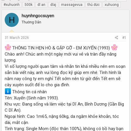
h
t
#xuhuonh
500k
dĩ an
dĩaj
massagevua
thủ đức
xuhuong
r
a
e
r
huynhngocsuyen
H
a
t
Thường Dân
d
d
s
a
t
t
31 March 2026
#1
a
e
r
THÔNG TIN HẸN HÒ & GẶP GỠ - EM XUYẾN (1993)
t
Chào anh! Chúc anh một ngày mới vui vẻ và tràn đầy năng
e
lượng.
r
Vì số lượng người quan tâm và nhắn tin khá nhiều nên em soạn
sẵn bài viết này, anh vui lòng đọc kỹ giúp em nhé. Tình hình là
năm nay công ty em nghỉ Tết sớm nên từ giờ đến Tết em sẽ
cày xuyên suốt để lo cho gia đình.
Thông tin cá nhân
Tên: Xuyến (Sinh năm 1993).
Khu vực: Đang sống và làm việc tại Dĩ An, Bình Dương (Gần Big
C Dĩ An).
Ngoại hình: Cao 1m65, nặng 60kg, da ngăm khỏe khoắn, tóc
dài, mắt cận.
Tình trạng: Single Mom (độc thân 100%), không có bồ hay bạn