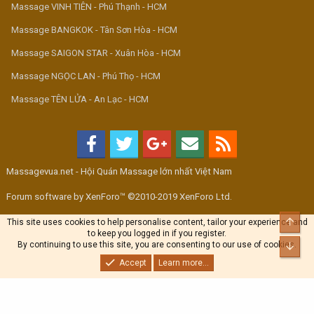
Massage VINH TIÊN - Phú Thạnh - HCM
Massage BANGKOK - Tân Sơn Hòa - HCM
Massage SAIGON STAR - Xuân Hòa - HCM
Massage NGỌC LAN - Phú Thọ - HCM
Massage TÊN LỬA - An Lạc - HCM
Massagevua.net - Hội Quán Massage lớn nhất Việt Nam
Forum software by XenForo™ ©2010-2019 XenForo Ltd.
Top
This site uses cookies to help personalise content, tailor your experience and
to keep you logged in if you register.
By continuing to use this site, you are consenting to our use of cookies.
Bott
Accept
Learn more...