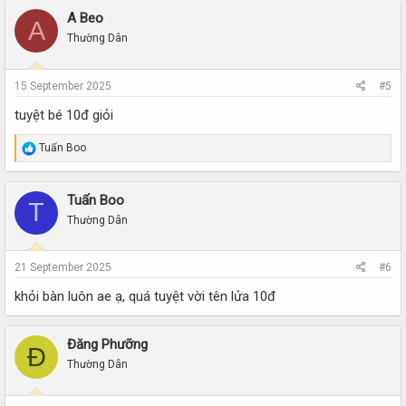
A Beo
A
Thường Dân
15 September 2025
#5
tuyệt bé 10đ giỏi
R
Tuấn Boo
e
a
c
Tuấn Boo
T
t
i
Thường Dân
o
n
s
21 September 2025
#6
:
khỏi bàn luôn ae ạ, quá tuyệt vời tên lửa 10đ
Đăng Phưỡng
Đ
Thường Dân