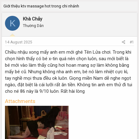
r
a
Giới thiệu ktv massage hot trong chi nhánh
e
r
a
t
d
d
Khà Chảy
K
s
a
Thường Dân
t
t
a
e
r
14 August 2025
#1
t
e
Chiều nhậu xong mấy anh em mới ghé Tên Lửa chơi. Trong khi
r
chọn hình thấy có bé x-tin quá nên chọn luôn, sau mới biết là
bé mới vào làm thấy cũng hơi hoan mang sợ làm không bằng
mấy bé cũ. Nhưng không nha anh em, bé nó làm nhiệt cực kì,
tay nghề mọi thưa đều ok luôn. Giọng miền Nam dễ nghe ngọt
ngào, đặt biệt là cái lưỡi rất ăn tiền. Không tin anh em thử đi tui
cho né 86 này là 9/10 luôn. Rất hài lòng
Attachments