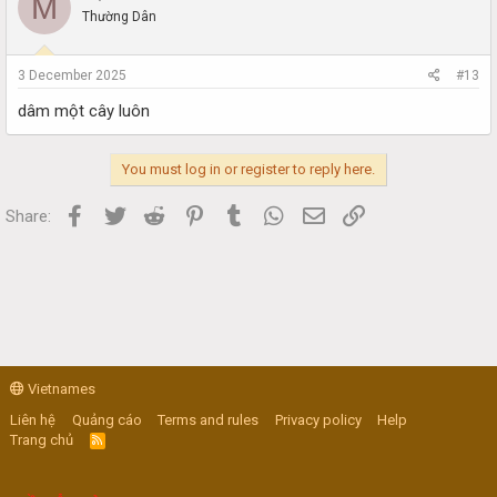
M
Thường Dân
3 December 2025
#13
dâm một cây luôn
You must log in or register to reply here.
Facebook
Twitter
Reddit
Pinterest
Tumblr
WhatsApp
Email
Link
Share:
Vietnames
Liên hệ
Quảng cáo
Terms and rules
Privacy policy
Help
Trang chủ
R
S
S