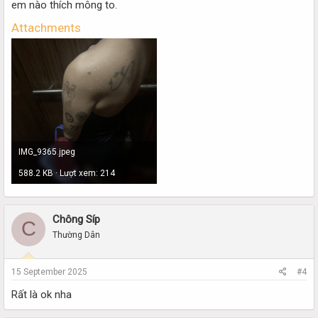
em nào thích mông to.
Attachments
IMG_9365.jpeg
588.2 KB · Lượt xem: 214
Chông Síp
C
Thường Dân
15 September 2025
#4
Rất là ok nha