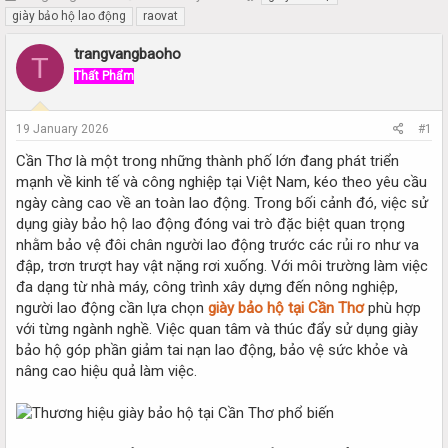
h
t
giày bảo hộ lao động
raovat
r
a
e
r
trangvangbaoho
T
a
t
Thất Phẩm
d
d
s
a
t
t
19 January 2026
#1
a
e
r
Cần Thơ là một trong những thành phố lớn đang phát triển
t
mạnh về kinh tế và công nghiệp tại Việt Nam, kéo theo yêu cầu
e
ngày càng cao về an toàn lao động. Trong bối cảnh đó, việc sử
r
dụng giày bảo hộ lao động đóng vai trò đặc biệt quan trọng
nhằm bảo vệ đôi chân người lao động trước các rủi ro như va
đập, trơn trượt hay vật nặng rơi xuống. Với môi trường làm việc
đa dạng từ nhà máy, công trình xây dựng đến nông nghiệp,
người lao động cần lựa chọn
giày bảo hộ tại Cần Thơ
phù hợp
với từng ngành nghề. Việc quan tâm và thúc đẩy sử dụng giày
bảo hộ góp phần giảm tai nạn lao động, bảo vệ sức khỏe và
nâng cao hiệu quả làm việc.