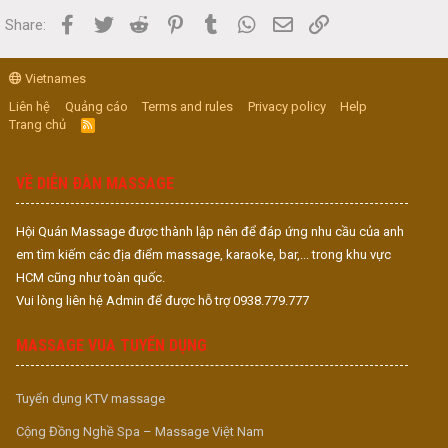
Facebook
Twitter
Reddit
Pinterest
Tumblr
WhatsApp
Email
Link
Share:
Vietnames
Liên hệ
Quảng cáo
Terms and rules
Privacy policy
Help
Trang chủ
R
S
S
VỀ DIỄN ĐÀN MASSAGE
Hội Quán Massage được thành lập nên để đáp ứng nhu cầu của anh
em tìm kiếm các địa điểm massage, karaoke, bar,... trong khu vực
HCM cũng như toàn quốc.
Vui lòng liên hệ Admin để được hỗ trợ 0938.779.777
MASSAGE VUA TUYỂN DỤNG
Tuyển dụng KTV massage
Cộng Đồng Nghề Spa – Massage Việt Nam