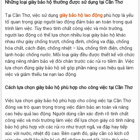
Những loại giày bảo hộ thường được sử dụng tại Cần Thơ
Tại Cần Thơ, việc sử dụng
giày bảo hộ lao động
phù hợp là yếu
tố quan trọng giúp người lao động đảm bảo an toàn trong quá
trình làm việc. Tùy theo tính chất công việc và môi trường,
người lao động có thể lựa chọn nhiều loại giày bảo hộ khác
nhau như giày chống trượt, chống đinh, chống va đập, chống
hóa chất, cách điện, chống nhiệt – lửa, chống tĩnh điện, chống
lạnh hoặc chống nước. Mỗi loại giày đều được thiết kế với chức
năng riêng nhằm bảo vệ đôi chân trước các rủi ro tiềm ẩn. Việc
lựa chọn đúng giày bảo hộ sẽ góp phần nâng cao hiệu quả làm
việc và giảm thiểu tai nạn lao động.
Cách lựa chọn giày bảo hộ phù hợp cho công việc tại Cần Thơ
Việc lựa chọn giày bảo hộ phù hợp cho công việc tại Cần Thơ
đóng vai trò quan trọng trong việc đảm bảo an toàn và nâng
cao hiệu quả lao động. Người dùng cần xác định rõ tính chất
công việc và môi trường làm việc để lựa chọn giày có tính năng
bảo hộ phù hợp với các rủi ro như trượt ngã, va đập hay tiếp
xúc với nước, nhiệt độ cao. Bên cạnh đó, giày cần có kích cỡ
vừa vặn, chất liệu bền bỉ và đế chống trượt tốt. Việc thử giày