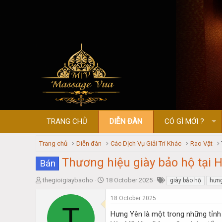
TRANG CHỦ
DIỄN ĐÀN
CÓ GÌ MỚI ?
Trang chủ
Diễn đàn
Các Dịch Vụ Giải Trí Khác
Rao Vặt
Thương hiệu giày bảo hộ tại 
Bán
T
S
thegioigiaybaoho
18 October 2025
giày bảo hộ
hưn
h
t
r
a
18 October 2025
T
e
r
Hưng Yên là một trong những tỉnh 
a
t