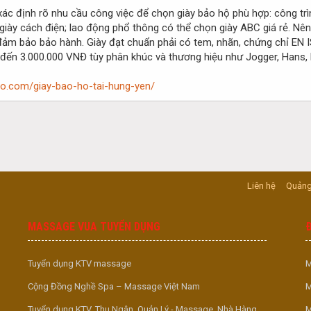
ác định rõ nhu cầu công việc để chọn giày bảo hộ phù hợp: công trìn
n giày cách điện; lao động phổ thông có thể chọn giày ABC giá rẻ. N
đảm bảo bảo hành. Giày đạt chuẩn phải có tem, nhãn, chứng chỉ EN I
 đến 3.000.000 VNĐ tùy phân khúc và thương hiệu như Jogger, Hans, 
oho.com/giay-bao-ho-tai-hung-yen/
Liên hệ
Quảng
MASSAGE VUA TUYỂN DỤNG
Tuyển dụng KTV massage
M
Cộng Đồng Nghề Spa – Massage Việt Nam
M
Tuyển dụng KTV, Thu Ngân, Quản Lý - Massage, Nhà Hàng,
M