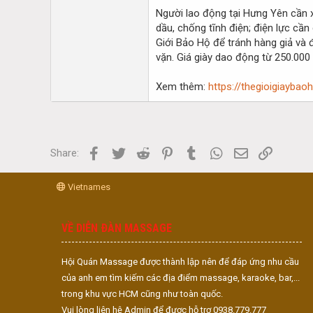
Người lao động tại Hưng Yên cần x
dầu, chống tĩnh điện; điện lực cầ
Giới Bảo Hộ để tránh hàng giả và 
vặn. Giá giày dao động từ 250.000
Xem thêm:
https://thegioigiayba
Facebook
Twitter
Reddit
Pinterest
Tumblr
WhatsApp
Email
Link
Share:
Vietnames
VỀ DIỄN ĐÀN MASSAGE
Hội Quán Massage được thành lập nên để đáp ứng nhu cầu
của anh em tìm kiếm các địa điểm massage, karaoke, bar,...
trong khu vực HCM cũng như toàn quốc.
Vui lòng liên hệ Admin để được hỗ trợ 0938.779.777