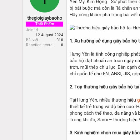
Yên Mỹ, Kim Động… Sự phát triển c
d
d
s
a
bị bắt buộc mà còn là “lá chắn an
t
t
Hãy cùng khám phá trong bài viết 
thegioigiaybaoho
a
e
r
Thất Phẩm
t
Joined
12 August 2024
e
Bài viết
310
1. Xu hướng sử dụng giày bảo hộ 
r
Reaction score
0
Hưng Yên là tỉnh công nghiệp phát
bảo hộ đạt chuẩn an toàn ngày càn
trơn, mũi thép chịu lực. Bên cạnh
chỉ quốc tế như EN, ANSI, JIS, gó
2. Top thương hiệu giày bảo hộ tạ
Tại Hưng Yên, nhiều thương hiệu
g
thiết kế trẻ trung và độ bền cao
phong cách thể thao, đa năng và bề
Trong khi đó, Sami – thương hiệu 
3. Kinh nghiệm chọn mua giày bảo