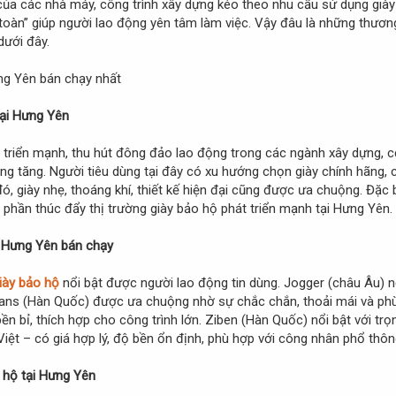
ủa các nhà máy, công trình xây dựng kéo theo nhu cầu sử dụng giày 
 toàn” giúp người lao động yên tâm làm việc. Vậy đâu là những thươn
dưới đây.
tại Hưng Yên
 triển mạnh, thu hút đông đảo lao động trong các ngành xây dựng, cơ
g tăng. Người tiêu dùng tại đây có xu hướng chọn giày chính hãng, c
 đó, giày nhẹ, thoáng khí, thiết kế hiện đại cũng được ưa chuộng. Đặ
p phần thúc đẩy thị trường giày bảo hộ phát triển mạnh tại Hưng Yên.
i Hưng Yên bán chạy
iày bảo hộ
nổi bật được người lao động tin dùng. Jogger (châu Âu) nổ
. Hans (Hàn Quốc) được ưa chuộng nhờ sự chắc chắn, thoải mái và p
n bỉ, thích hợp cho công trình lớn. Ziben (Hàn Quốc) nổi bật với trọ
Việt – có giá hợp lý, độ bền ổn định, phù hợp với công nhân phổ thôn
 hộ tại Hưng Yên