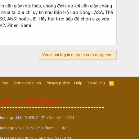
h cần giày mũi thép, chống đinh; cơ khí cần giày chống
ên mua tại địa chỉ uy tín như Bảo Hộ Lao Động LASA, Thế
SO, ANSI hoặc JIS. Hãy thử trực tiếp để chọn size vừa
K2, Ziben, Sami.
You must log in or register to reply here.
 cáo
Terms and rules
Privacy policy
Help
Trang chủ
R
S
S
ĐƠN VỊ HỢP TÁC QUẢNG CÁO
assage ÁNH DƯƠNG - Tân Sơn Nhì - HCM
assage VINH TIÊN - Phú Thạnh - HCM
assage BANGKOK - Tân Sơn Hòa - HCM