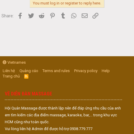
You must log in or register to reply here.
Facebook
Twitter
Reddit
Pinterest
Tumblr
WhatsApp
Email
Link
Share:
Vietnames
Liên hệ
Quảng cáo
Terms and rules
Privacy policy
Help
Trang chủ
R
S
S
VỀ DIỄN ĐÀN MASSAGE
Hội Quán Massage được thành lập nên để đáp ứng nhu cầu của anh
em tìm kiếm các địa điểm massage, karaoke, bar,... trong khu vực
HCM cũng như toàn quốc.
Vui lòng liên hệ Admin để được hỗ trợ 0938.779.777