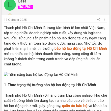
r
a
Lasa
L
e
r
Thất Phẩm
a
t
d
d
s
a
17 October 2025
#1
t
t
a
e
Thành phố Hồ Chí Minh là trung tâm kinh tế lớn nhất Việt Nam,
r
tập trung nhiều doanh nghiệp sản xuất, xây dựng và logistics.
t
Nhu cầu sử dụng sản phẩm bảo hộ lao động tại đây ngày càng
e
tăng do ý thức an toàn lao động được nâng cao. Nhờ tốc độ
r
phát triển mạnh mẽ, thị trường
bảo hộ lao động tại Hồ Chí Minh
mở ra nhiều cơ hội kinh doanh tiềm năng, song cũng đi kèm
không ít thách thức trong cạnh tranh và đáp ứng tiêu chuẩn
chất lượng.
1. Thực trạng thị trường bảo hộ lao động tại Hồ Chí Minh
Thành phố Hồ Chí Minh với hàng trăm khu công nghiệp, khu chế
xuất và công trình lớn đang tạo ra nhu cầu cao về thiết bị bảo
hộ lao động như mũ, giày, găng tay,
quần áo bảo hộ
và kính bảo
hộ. Lực lượng lao động đông đảo trong các ngành xây dựng,