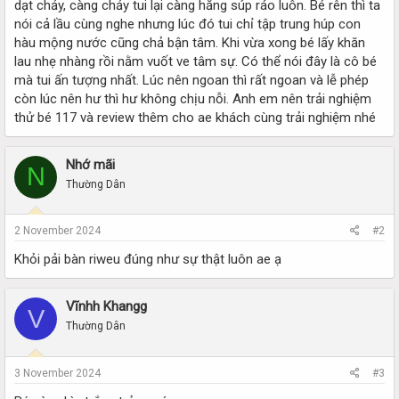
dạt chảy, càng chảy tui lại càng hăng súp ráo luôn. Bé rên thì ta
nói cả lầu cùng nghe nhưng lúc đó tui chỉ tập trung húp con
hàu mộng nước cũng chả bận tâm. Khi vừa xong bé lấy khăn
lau nhẹ nhàng rồi nằm vuốt ve tâm sự. Có thể nói đây là cô bé
mà tui ấn tượng nhất. Lúc nên ngoan thì rất ngoan và lễ phép
còn lúc nên hư thì hư không chịu nỗi. Anh em nên trải nghiệm
thử bé 117 và review thêm cho ae khách cùng trải nghiệm nhé
Nhớ mãi
N
Thường Dân
2 November 2024
#2
Khỏi pải bàn riweu đúng như sự thật luôn ae ạ
Vĩnhh Khangg
V
Thường Dân
3 November 2024
#3