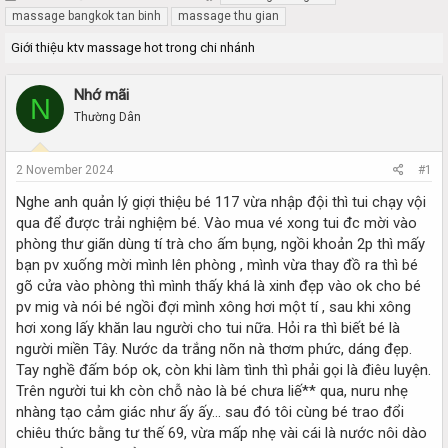
h
t
massage bangkok tan binh
massage thu gian
r
a
Giới thiệu ktv massage hot trong chi nhánh
e
r
a
t
d
d
Nhớ mãi
N
s
a
Thường Dân
t
t
a
e
r
2 November 2024
#1
t
e
Nghe anh quản lý giợi thiệu bé 117 vừa nhập đội thì tui chạy vội
r
qua để được trải nghiệm bé. Vào mua vé xong tui đc mời vào
phòng thư giãn dùng tí trà cho ấm bụng, ngồi khoản 2p thì mấy
bạn pv xuống mời mình lên phòng , mình vừa thay đồ ra thì bé
gõ cửa vào phòng thì mình thấy khá là xinh đẹp vào ok cho bé
pv mig và nói bé ngồi đợi mình xông hơi một tí , sau khi xông
hơi xong lấy khăn lau người cho tui nữa. Hỏi ra thì biết bé là
người miền Tây. Nước da trắng nõn nà thơm phức, dáng đẹp.
Tay nghề đấm bóp ok, còn khi làm tình thì phải gọi là điêu luyện.
Trên người tui kh còn chỗ nào là bé chưa liế** qua, nuru nhẹ
nhàng tạo cảm giác như ấy ấy… sau đó tôi cùng bé trao đổi
chiêu thức bằng tư thế 69, vừa mấp nhẹ vài cái là nước nôi dào