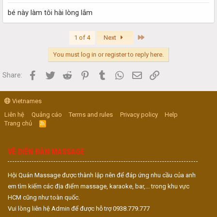
bé này làm tôi hài lòng lắm
Last
1 of 4
Next
You must log in or register to reply here.
Facebook
Twitter
Reddit
Pinterest
Tumblr
WhatsApp
Email
Link
Share:
Vietnames
Liên hệ
Quảng cáo
Terms and rules
Privacy policy
Help
Trang chủ
R
S
S
VỀ DIỄN ĐÀN MASSAGE
Hội Quán Massage được thành lập nên để đáp ứng nhu cầu của anh
em tìm kiếm các địa điểm massage, karaoke, bar,... trong khu vực
HCM cũng như toàn quốc.
Vui lòng liên hệ Admin để được hỗ trợ 0938.779.777