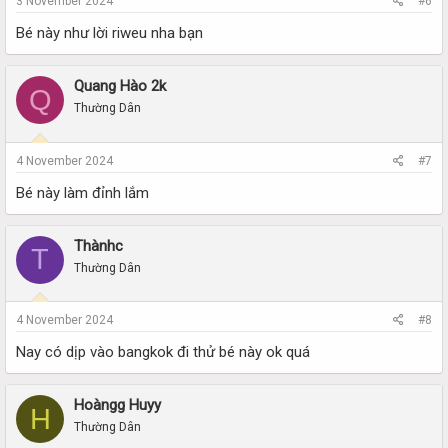
3 November 2024
#6
Bé này như lời riweu nha bạn
Quang Hào 2k
Q
Thường Dân
4 November 2024
#7
Bé này làm đỉnh lắm
Thànhc
T
Thường Dân
4 November 2024
#8
Nay có dịp vào bangkok đi thử bé này ok quá
Hoàngg Huyy
H
Thường Dân