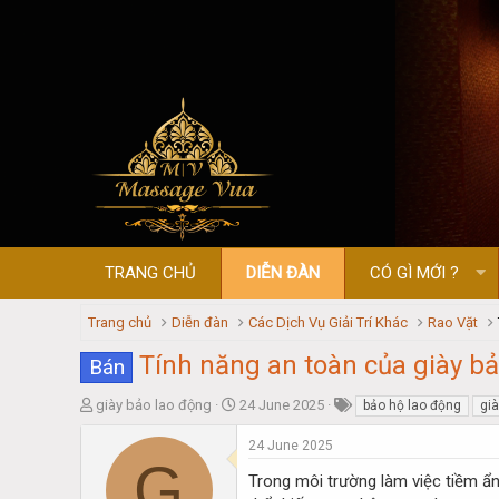
TRANG CHỦ
DIỄN ĐÀN
CÓ GÌ MỚI ?
Trang chủ
Diễn đàn
Các Dịch Vụ Giải Trí Khác
Rao Vặt
Tính năng an toàn của giày b
Bán
T
S
giày bảo lao động
24 June 2025
bảo hộ lao động
gi
h
t
r
a
24 June 2025
G
e
r
Trong môi trường làm việc tiềm ẩn
a
t