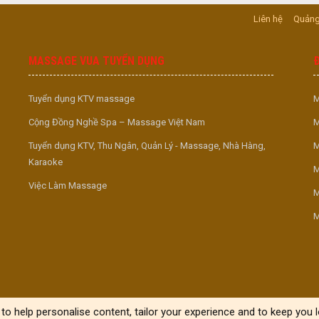
Liên hệ
Quảng
MASSAGE VUA TUYỂN DỤNG
Tuyển dụng KTV massage
M
Cộng Đồng Nghề Spa – Massage Việt Nam
M
Tuyển dụng KTV, Thu Ngân, Quản Lý - Massage, Nhà Hàng,
M
Karaoke
M
Việc Làm Massage
M
M
to help personalise content, tailor your experience and to keep you lo