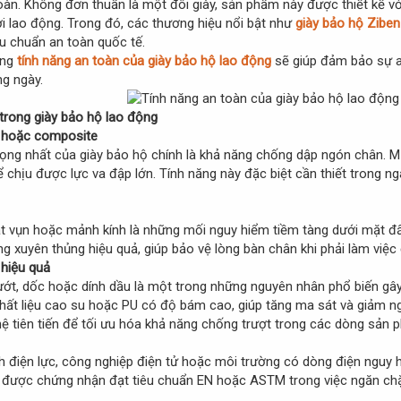
toàn. Không đơn thuần là một đôi giày, sản phẩm này được thiết kế v
i lao động. Trong đó, các thương hiệu nổi bật như
giày bảo hộ Ziben
êu chuẩn an toàn quốc tế.
ững
tính năng an toàn của giày bảo hộ lao động
sẽ giúp đảm bảo sự an
ng ngày.
 trong giày bảo hộ lao động
p hoặc composite
rọng nhất của giày bảo hộ chính là khả năng chống dập ngón chân. M
ể chịu được lực va đập lớn. Tính năng này đặc biệt cần thiết trong ngà
t vụn hoặc mảnh kính là những mối nguy hiểm tiềm tàng dưới mặt đất
 xuyên thủng hiệu quả, giúp bảo vệ lòng bàn chân khi phải làm việc 
 hiệu quả
 ướt, dốc hoặc dính dầu là một trong những nguyên nhân phổ biến g
 chất liệu cao su hoặc PU có độ bám cao, giúp tăng ma sát và giảm n
ệ tiên tiến để tối ưu hóa khả năng chống trượt trong các dòng sản 
h điện lực, công nghiệp điện tử hoặc môi trường có dòng điện nguy h
 được chứng nhận đạt tiêu chuẩn EN hoặc ASTM trong việc ngăn chặn t