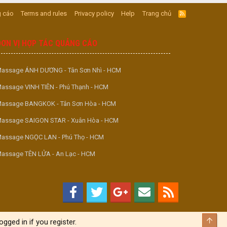
 cáo
Terms and rules
Privacy policy
Help
Trang chủ
R
S
S
ĐƠN VỊ HỢP TÁC QUẢNG CÁO
assage ÁNH DƯƠNG - Tân Sơn Nhì - HCM
assage VINH TIÊN - Phú Thạnh - HCM
assage BANGKOK - Tân Sơn Hòa - HCM
assage SAIGON STAR - Xuân Hòa - HCM
assage NGỌC LAN - Phú Thọ - HCM
assage TÊN LỬA - An Lạc - HCM
Top
gged in if you register.