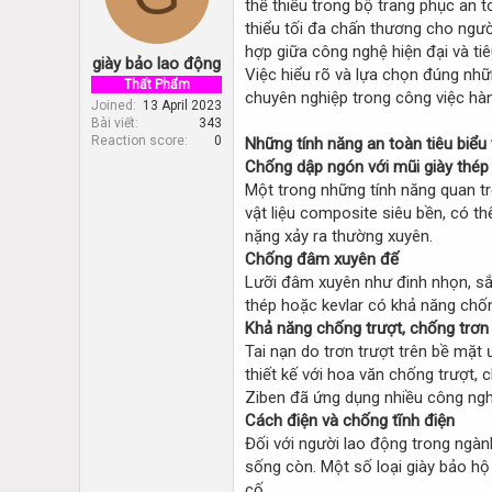
thể thiếu trong bộ trang phục an 
d
d
s
a
thiểu tối đa chấn thương cho ngườ
t
t
hợp giữa công nghệ hiện đại và ti
giày bảo lao động
a
e
Việc hiểu rõ và lựa chọn đúng nh
r
Thất Phẩm
chuyên nghiệp trong công việc hà
t
Joined
13 April 2023
Bài viết
343
e
Reaction score
0
Những tính năng an toàn tiêu biểu
r
Chống dập ngón với mũi giày thé
Một trong những tính năng quan t
vật liệu composite siêu bền, có th
nặng xảy ra thường xuyên.
Chống đâm xuyên đế
Lưỡi đâm xuyên như đinh nhọn, sắ
thép hoặc kevlar có khả năng chống
Khả năng chống trượt, chống trơn
Tai nạn do trơn trượt trên bề mặt
thiết kế với hoa văn chống trượt,
Ziben đã ứng dụng nhiều công ngh
Cách điện và chống tĩnh điện
Đối với người lao động trong ngàn
sống còn. Một số loại giày bảo hộ
cố.