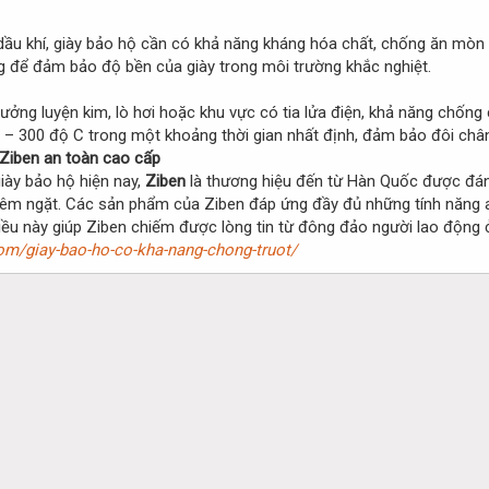
 dầu khí, giày bảo hộ cần có khả năng kháng hóa chất, chống ăn mòn
 để đảm bảo độ bền của giày trong môi trường khắc nghiệt.
ởng luyện kim, lò hơi hoặc khu vực có tia lửa điện, khả năng chống 
 – 300 độ C trong một khoảng thời gian nhất định, đảm bảo đôi chân
Ziben
an toàn cao cấp
iày bảo hộ hiện nay,
Ziben
là thương hiệu đến từ Hàn Quốc được đánh
hiêm ngặt. Các sản phẩm của Ziben đáp ứng đầy đủ những tính năng an
h điều này giúp Ziben chiếm được lòng tin từ đông đảo người lao động
om/giay-bao-ho-co-kha-nang-chong-truot/