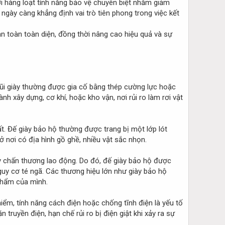
ới hàng loạt tính năng bảo vệ chuyên biệt nhằm giảm
ngày càng khẳng định vai trò tiên phong trong việc kết
 toàn toàn diện, đồng thời nâng cao hiệu quả và sự
ũi giày thường được gia cố bằng thép cường lực hoặc
nh xây dựng, cơ khí, hoặc kho vận, nơi rủi ro làm rơi vật
. Đế giày bảo hộ thường được trang bị một lớp lót
ở nơi có địa hình gồ ghề, nhiều vật sắc nhọn.
ây chấn thương lao động. Do đó, đế giày bảo hộ được
guy cơ té ngã. Các thương hiệu lớn như giày bảo hộ
phẩm của mình.
iểm, tính năng cách điện hoặc chống tĩnh điện là yếu tố
ruyền điện, hạn chế rủi ro bị điện giật khi xảy ra sự