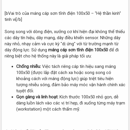
[bVai trò của máng cáp sơn tĩnh điện 100x50 – "Hệ thần kinh"
tinh vi[/b]
Song song với dòng điện, xưởng cơ khí hiện đại không thể thiếu
các dây tín hiệu, dây mạng, dây điều khiển sensor. Những dây
này nhỏ, nhạy cảm và cực kỳ "dị ứng" với từ trường mạnh từ
dây động lực. Sử dụng
máng cáp sơn tĩnh điện 100x50
để đi
riêng biệt cho hệ thống này là giải pháp tối ưu:
Chống nhiễu:
Việc tách riêng cáp tín hiệu sang máng
100x50 (được lắp đặt cách xa hoặc song song có
khoảng cách với máng động lực) giúp triệt tiêu hiện
tượng nhiễu sóng, đảm bảo máy móc vận hành chính xác
tuyệt đối.
Gọn gàng và linh hoạt:
Kích thước 100x50 nhỏ gọn, dễ
dàng luồn lách vào các vị trí hẹp, đi xuống từng máy trạm
(workstation) một cách thẩm mỹ.