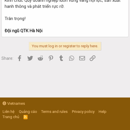
Kính chúc Quý doanh nghiệp luôn vững vàng nội lực, sản xuất
hanh thông và phát triển rực rỡ.
Trân trọng!
Đội ngũ QTK Hà Nội
You must log in or register to reply here.
Facebook
Twitter
Reddit
Pinterest
Tumblr
WhatsApp
Email
Link
Share:
Vietnames
Liên hệ
Quảng cáo
Terms and rules
Privacy policy
Help
Trang chủ
R
S
S