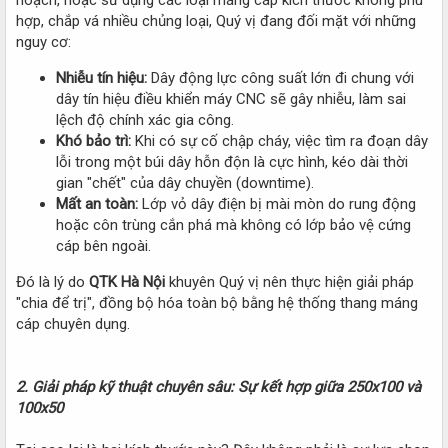
hợp, chắp vá nhiều chủng loại, Quý vị đang đối mặt với những
nguy cơ:
Nhiễu tín hiệu:
Dây động lực công suất lớn đi chung với
dây tín hiệu điều khiển máy CNC sẽ gây nhiễu, làm sai
lệch độ chính xác gia công.
Khó bảo trì:
Khi có sự cố chập cháy, việc tìm ra đoạn dây
lỗi trong một búi dây hỗn độn là cực hình, kéo dài thời
gian "chết" của dây chuyền (downtime).
Mất an toàn:
Lớp vỏ dây điện bị mài mòn do rung động
hoặc côn trùng cắn phá mà không có lớp bảo vệ cứng
cáp bên ngoài.
Đó là lý do
QTK Hà Nội
khuyên Quý vị nên thực hiện giải pháp
"chia để trị", đồng bộ hóa toàn bộ bằng hệ thống thang máng
cáp chuyên dụng.
2. Giải pháp kỹ thuật chuyên sâu: Sự kết hợp giữa 250x100 và
100x50