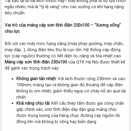
Tại sao lại là hai kích thước này? Đây không phải là sự lựa chọn
ngẫu nhiên, mà là "tỷ lệ vàng" cho các xưởng cơ khí hạng nặng
tiêu chuẩn.
Vai trò của máng cáp sơn tĩnh điện 250x100 – "Xương sống"
chịu lực
Đối với các máy móc hạng nặng (máy phay giường, máy chấn,
máy dập...), dòng điện tiêu thụ là cực lớn. Hệ thống cáp động
lực (cáp nguồn) thường có tiết diện to, nặng và tỏa nhiệt cao.
Máng cáp sơn tĩnh điện 250x100
của QTK Hà Nội được thiết kế
để gánh vác trọng trách này:
Không gian tản nhiệt:
Với kích thước rộng 250mm và cao
100mm, máng tạo ra không gian đủ thoáng để cáp điện
không bị om nhiệt, giảm thiểu nguy cơ cháy nổ do quá tải
nhiệt.
Khả năng chịu tải:
Kết cấu thép tấm được gia công chấn
gấp chính xác, sơn tĩnh điện dày dặn giúp máng chịu
được trọng lượng của hàng chục đường cáp nguồn lõi
đồng lớn mà không bị võng hay biến dạng.