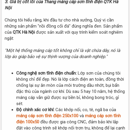
3. Giá trị cốt lõi của Thang máng cáp sơn tĩnh điện QTK Hà
Nội
Chúng tôi hiểu rằng, khi đầu tư cho nhà xưởng, Quý vị cần
những sản phẩm "nồi đồng cối đá" đúng nghĩa đen. Sản phẩm
của
QTK Hà Nội
được sản xuất với quy trình kiểm soát nghiêm
ngặt:
"Một hệ thống máng cáp tốt không chỉ là vật chứa dây, nó là
lớp áo giáp bảo vệ sự thịnh vượng của doanh nghiệp."
Công nghệ sơn tĩnh điện chuẩn:
Lớp sơn của chúng tôi
không chỉ để đẹp. Nó là lớp cách điện an toàn, đồng thời
chống lại sự ăn mòn của môi trường dầu nhớt, bụi bẩn
đặc thù của ngành cơ khí. Dù sau 5 hay 10 năm, hệ thống
máng cáp vẫn giữ được sự bền bỉ, không bong tróc, gỉ
sét.
Độ chính xác cơ khí:
Các khớp nối, co, tê, ngã ba của
máng cáp sơn tĩnh điện 250x100
và
máng cáp sơn tĩnh
điện 100x50
đều được gia công CNC, đảm bảo khi lắp
đặt vào công trình sẽ khớp nối trơn tru, không để lại cạnh