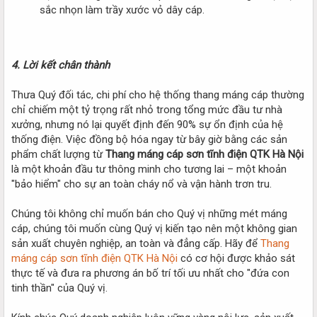
sắc nhọn làm trầy xước vỏ dây cáp.
4. Lời kết chân thành
Thưa Quý đối tác, chi phí cho hệ thống thang máng cáp thường
chỉ chiếm một tỷ trọng rất nhỏ trong tổng mức đầu tư nhà
xưởng, nhưng nó lại quyết định đến 90% sự ổn định của hệ
thống điện. Việc đồng bộ hóa ngay từ bây giờ bằng các sản
phẩm chất lượng từ
Thang máng cáp sơn tĩnh điện QTK Hà Nội
là một khoản đầu tư thông minh cho tương lai – một khoản
"bảo hiểm" cho sự an toàn cháy nổ và vận hành trơn tru.
Chúng tôi không chỉ muốn bán cho Quý vị những mét máng
cáp, chúng tôi muốn cùng Quý vị kiến tạo nên một không gian
sản xuất chuyên nghiệp, an toàn và đẳng cấp. Hãy để
Thang
máng cáp sơn tĩnh điện QTK Hà Nội
có cơ hội được khảo sát
thực tế và đưa ra phương án bố trí tối ưu nhất cho "đứa con
tinh thần" của Quý vị.