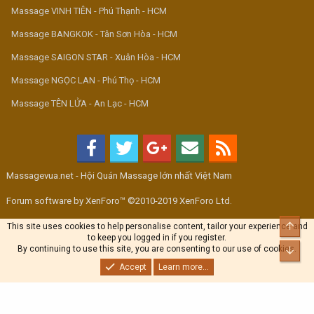
Massage VINH TIÊN - Phú Thạnh - HCM
Massage BANGKOK - Tân Sơn Hòa - HCM
Massage SAIGON STAR - Xuân Hòa - HCM
Massage NGỌC LAN - Phú Thọ - HCM
Massage TÊN LỬA - An Lạc - HCM
Massagevua.net - Hội Quán Massage lớn nhất Việt Nam
Forum software by XenForo™ ©2010-2019 XenForo Ltd.
Top
This site uses cookies to help personalise content, tailor your experience and
to keep you logged in if you register.
By continuing to use this site, you are consenting to our use of cookies.
Bott
Accept
Learn more...