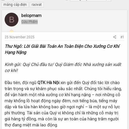
h
t
máng cáp điện
raovat
r
a
e
r
belopmam
B
a
t
Cửu Phẩm
d
d
s
a
t
t
25 November 2025
#1
a
e
r
Thư Ngỏ: Lời Giải Bài Toán An Toàn Điện Cho Xưởng Cơ Khí
t
Hạng Nặng
e
r
Kính gửi: Quý Chủ đầu tư/ Quý Giám đốc Nhà xưởng sản xuất
cơ khí!
Đầu tiên, đội ngũ
QTK Hà Nội
xin gửi đến Quý đối tác lời chào
trân trọng và sự khâm phục sâu sắc nhất. Chúng tôi hiểu rằng,
để vận hành một nhà xưởng cơ khí hạng nặng – nơi những cỗ
máy khổng lồ hoạt động ngày đêm, nơi tiếng búa, tiếng máy
dập và tia lửa hàn không bao giờ ngơi nghỉ – là một sự nỗ lực
phi thường. Tài sản của Quý vị không chỉ là những cỗ máy trị
giá hàng tỷ đồng, mà còn là sự an toàn của hàng trăm người
thợ đang miệt mài lao động.