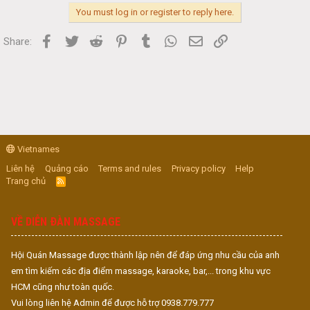
You must log in or register to reply here.
Facebook
Twitter
Reddit
Pinterest
Tumblr
WhatsApp
Email
Link
Share:
Vietnames
Liên hệ
Quảng cáo
Terms and rules
Privacy policy
Help
Trang chủ
R
S
S
VỀ DIỄN ĐÀN MASSAGE
Hội Quán Massage được thành lập nên để đáp ứng nhu cầu của anh
em tìm kiếm các địa điểm massage, karaoke, bar,... trong khu vực
HCM cũng như toàn quốc.
Vui lòng liên hệ Admin để được hỗ trợ 0938.779.777