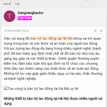
h
t
raovat
top
r
a
e
r
trangvangbaoho
T
a
t
Thất Phẩm
d
d
s
a
t
t
18 November 2024
#1
a
e
r
Việc sử dụng đồ
bảo hộ lao động tại Hà Nội
đóng vai trò quan
t
trọng trong bảo vệ sức khỏe và an toàn của người lao động.
e
Với lực lượng lao động đa dạng trong nhiều ngành nghề, thành
r
phố đã ban hành quy định chặt chẽ về đồ bảo hộ như mũ, áo,
găng tay, giày và các thiết bị khác. Chính quyền thường xuyên
kiểm tra, đảm bảo tuân thủ quy định và tổ chức các chương
trình đào tạo nhằm nâng cao nhận thức về an toàn lao động.
Những nỗ lực này giúp giảm thiểu nguy cơ tai nạn, chấn thương
và bệnh nghề nghiệp.
Những thiết bị bảo hộ lao động tại Hà Nội được nhiều người sử
dụng