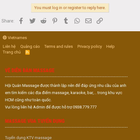
You must log in or register to reply here.
Facebook
Twitter
Reddit
Pinterest
Tumblr
WhatsApp
Email
Link
Share:
Vietnames
Liên hệ
Quảng cáo
Terms and rules
Privacy policy
Help
Trang chủ
R
S
S
VỀ DIỄN ĐÀN MASSAGE
Hội Quán Massage được thành lập nên để đáp ứng nhu cầu của anh
em tìm kiếm các địa điểm massage, karaoke, bar,... trong khu vực
HCM cũng như toàn quốc.
Vui lòng liên hệ Admin để được hỗ trợ 0938.779.777
MASSAGE VUA TUYỂN DỤNG
Tuyển dụng KTV massage