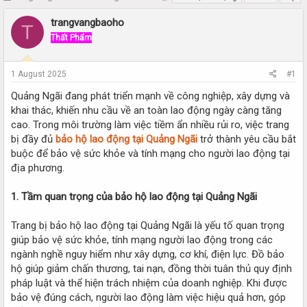
h
t
r
a
trangvangbaoho
T
e
r
Thất Phẩm
a
t
d
d
s
a
1 August 2025
#1
t
t
a
e
Quảng Ngãi đang phát triển mạnh về công nghiệp, xây dựng và
r
khai thác, khiến nhu cầu về an toàn lao động ngày càng tăng
t
cao. Trong môi trường làm việc tiềm ẩn nhiều rủi ro, việc trang
e
bị đầy đủ
bảo hộ lao động tại Quảng Ngãi
trở thành yêu cầu bắt
r
buộc để bảo vệ sức khỏe và tính mạng cho người lao động tại
địa phương.
1. Tầm quan trọng của bảo hộ lao động tại Quảng Ngãi
Trang bị bảo hộ lao động tại Quảng Ngãi là yếu tố quan trọng
giúp bảo vệ sức khỏe, tính mạng người lao động trong các
ngành nghề nguy hiểm như xây dựng, cơ khí, điện lực. Đồ bảo
hộ giúp giảm chấn thương, tai nạn, đồng thời tuân thủ quy định
pháp luật và thể hiện trách nhiệm của doanh nghiệp. Khi được
bảo vệ đúng cách, người lao động làm việc hiệu quả hơn, góp