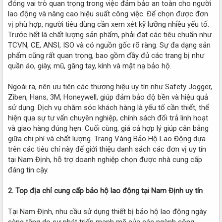
đóng vai trò quan trọng trong việc đảm bảo an toàn cho người
lao động và nâng cao hiệu suất công việc. Để chọn được đơn
vị phù hợp, người tiêu dùng cần xem xét kỹ lưỡng nhiều yếu tố.
Trước hết là chất lượng sản phẩm, phải đạt các tiêu chuẩn như
TCVN, CE, ANSI, ISO và có nguồn gốc rõ ràng. Sự đa dạng sản
phẩm cũng rất quan trọng, bao gồm đầy đủ các trang bị như
quần áo, giày, mũ, găng tay, kính và mặt nạ bảo hộ.
Ngoài ra, nên ưu tiên các thương hiệu uy tín như Safety Jogger,
Ziben, Hans, 3M, Honeywell, giúp đảm bảo độ bền và hiệu quả
sử dụng. Dịch vụ chăm sóc khách hàng là yếu tố cần thiết, thể
hiện qua sự tư vấn chuyên nghiệp, chính sách đổi trả linh hoạt
và giao hàng đúng hẹn. Cuối cùng, giá cả hợp lý giúp cân bằng
giữa chi phí và chất lượng. Trang Vàng Bảo Hộ Lao Động dựa
trên các tiêu chí này để giới thiệu danh sách các đơn vị uy tín
tại Nam Định, hỗ trợ doanh nghiệp chọn được nhà cung cấp
đáng tin cậy.
2. Top địa chỉ cung cấp bảo hộ lao động tại Nam Định uy tín
Tại Nam Định, nhu cầu sử dụng thiết bị bảo hộ lao động ngày
càng tăng do sự phát triển mạnh mẽ của các ngành công