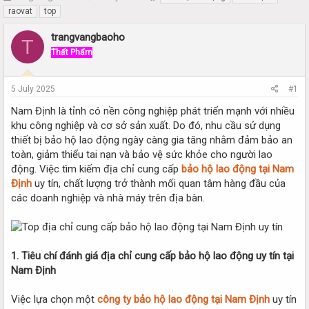
h
t
raovat
top
r
a
e
r
trangvangbaoho
T
a
t
Thất Phẩm
d
d
s
a
t
t
5 July 2025
#1
a
e
r
Nam Định là tỉnh có nền công nghiệp phát triển mạnh với nhiều
t
khu công nghiệp và cơ sở sản xuất. Do đó, nhu cầu sử dụng
e
thiết bị bảo hộ lao động ngày càng gia tăng nhằm đảm bảo an
r
toàn, giảm thiểu tai nạn và bảo vệ sức khỏe cho người lao
động. Việc tìm kiếm địa chỉ cung cấp
bảo hộ lao động tại Nam
Định
uy tín, chất lượng trở thành mối quan tâm hàng đầu của
các doanh nghiệp và nhà máy trên địa bàn.
1. Tiêu chí đánh giá địa chỉ cung cấp bảo hộ lao động uy tín tại
Nam Định
Việc lựa chọn một
công ty bảo hộ lao động tại Nam Định
uy tín