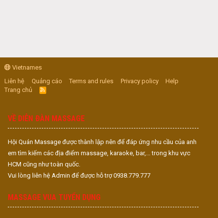
Vietnames
Liên hệ
Quảng cáo
Terms and rules
Privacy policy
Help
Trang chủ
R
S
S
VỀ DIỄN ĐÀN MASSAGE
Hội Quán Massage được thành lập nên để đáp ứng nhu cầu của anh
em tìm kiếm các địa điểm massage, karaoke, bar,... trong khu vực
HCM cũng như toàn quốc.
Vui lòng liên hệ Admin để được hỗ trợ 0938.779.777
MASSAGE VUA TUYỂN DỤNG