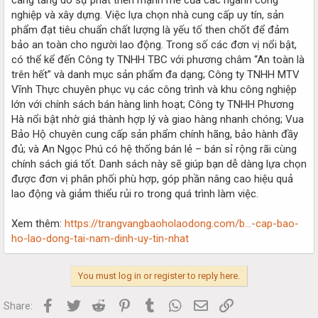
nghiệp và xây dựng. Việc lựa chọn nhà cung cấp uy tín, sản
phẩm đạt tiêu chuẩn chất lượng là yếu tố then chốt để đảm
bảo an toàn cho người lao động. Trong số các đơn vị nổi bật,
có thể kể đến Công ty TNHH TBC với phương châm “An toàn là
trên hết” và danh mục sản phẩm đa dạng; Công ty TNHH MTV
Vĩnh Thực chuyên phục vụ các công trình và khu công nghiệp
lớn với chính sách bán hàng linh hoạt; Công ty TNHH Phương
Hà nổi bật nhờ giá thành hợp lý và giao hàng nhanh chóng; Vua
Bảo Hộ chuyên cung cấp sản phẩm chính hãng, bảo hành đầy
đủ; và An Ngọc Phú có hệ thống bán lẻ – bán sỉ rộng rãi cùng
chính sách giá tốt. Danh sách này sẽ giúp bạn dễ dàng lựa chọn
được đơn vị phân phối phù hợp, góp phần nâng cao hiệu quả
lao động và giảm thiểu rủi ro trong quá trình làm việc.
Xem thêm:
https://trangvangbaoholaodong.com/b...-cap-bao-
ho-lao-dong-tai-nam-dinh-uy-tin-nhat
You must log in or register to reply here.
Facebook
Twitter
Reddit
Pinterest
Tumblr
WhatsApp
Email
Link
Share: