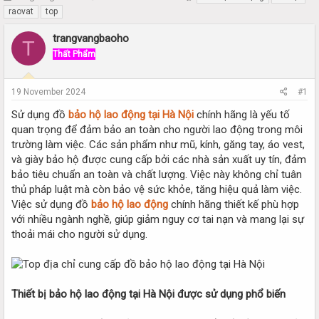
h
t
raovat
top
r
a
e
r
trangvangbaoho
T
a
t
Thất Phẩm
d
d
s
a
t
t
19 November 2024
#1
a
e
r
Sử dụng đồ
bảo hộ lao động tại Hà Nội
chính hãng là yếu tố
t
quan trọng để đảm bảo an toàn cho người lao động trong môi
e
trường làm việc. Các sản phẩm như mũ, kính, găng tay, áo vest,
r
và giày bảo hộ được cung cấp bởi các nhà sản xuất uy tín, đảm
bảo tiêu chuẩn an toàn và chất lượng. Việc này không chỉ tuân
thủ pháp luật mà còn bảo vệ sức khỏe, tăng hiệu quả làm việc.
Việc sử dụng đồ
bảo hộ lao động
chính hãng thiết kế phù hợp
với nhiều ngành nghề, giúp giảm nguy cơ tai nạn và mang lại sự
thoải mái cho người sử dụng.
Thiết bị bảo hộ lao động tại Hà Nội được sử dụng phổ biến