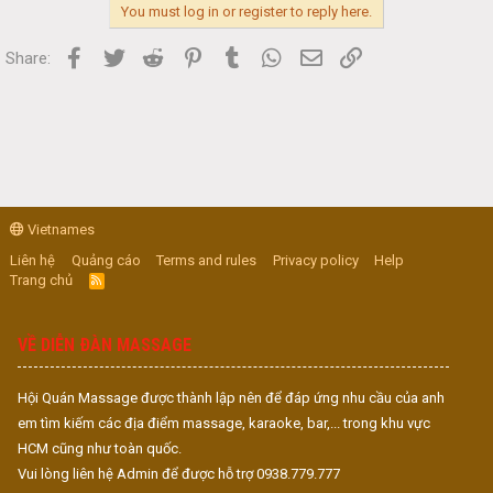
You must log in or register to reply here.
Facebook
Twitter
Reddit
Pinterest
Tumblr
WhatsApp
Email
Link
Share:
Vietnames
Liên hệ
Quảng cáo
Terms and rules
Privacy policy
Help
Trang chủ
R
S
S
VỀ DIỄN ĐÀN MASSAGE
Hội Quán Massage được thành lập nên để đáp ứng nhu cầu của anh
em tìm kiếm các địa điểm massage, karaoke, bar,... trong khu vực
HCM cũng như toàn quốc.
Vui lòng liên hệ Admin để được hỗ trợ 0938.779.777