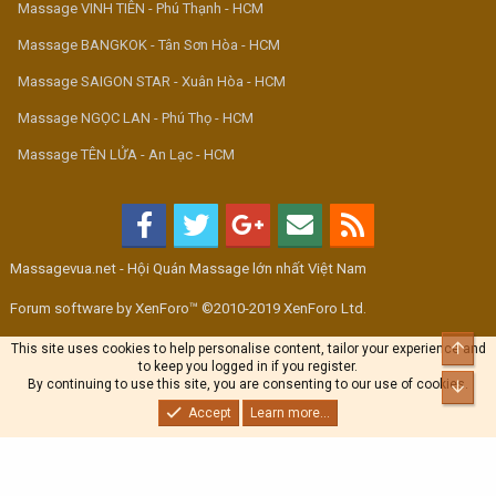
Massage VINH TIÊN - Phú Thạnh - HCM
Massage BANGKOK - Tân Sơn Hòa - HCM
Massage SAIGON STAR - Xuân Hòa - HCM
Massage NGỌC LAN - Phú Thọ - HCM
Massage TÊN LỬA - An Lạc - HCM
Massagevua.net - Hội Quán Massage lớn nhất Việt Nam
Forum software by XenForo™ ©2010-2019 XenForo Ltd.
Top
This site uses cookies to help personalise content, tailor your experience and
to keep you logged in if you register.
By continuing to use this site, you are consenting to our use of cookies.
Bott
Accept
Learn more...