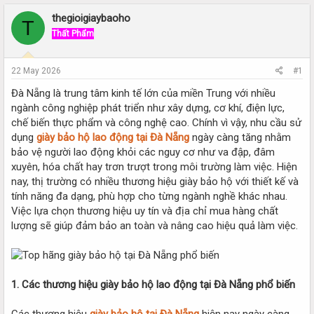
r
a
e
r
thegioigiaybaoho
T
a
t
Thất Phẩm
d
d
s
a
t
t
22 May 2026
#1
a
e
r
Đà Nẵng là trung tâm kinh tế lớn của miền Trung với nhiều
t
ngành công nghiệp phát triển như xây dựng, cơ khí, điện lực,
e
chế biến thực phẩm và công nghệ cao. Chính vì vậy, nhu cầu sử
r
dụng
giày bảo hộ lao động tại Đà Nẵng
ngày càng tăng nhằm
bảo vệ người lao động khỏi các nguy cơ như va đập, đâm
xuyên, hóa chất hay trơn trượt trong môi trường làm việc. Hiện
nay, thị trường có nhiều thương hiệu giày bảo hộ với thiết kế và
tính năng đa dạng, phù hợp cho từng ngành nghề khác nhau.
Việc lựa chọn thương hiệu uy tín và địa chỉ mua hàng chất
lượng sẽ giúp đảm bảo an toàn và nâng cao hiệu quả làm việc.
1. Các thương hiệu giày bảo hộ lao động tại Đà Nẵng phổ biến
Các thương hiệu
giày bảo hộ tại Đà Nẵng
hiện nay ngày càng