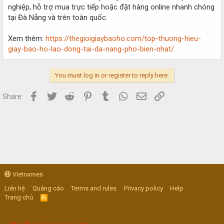
nghiệp, hỗ trợ mua trực tiếp hoặc đặt hàng online nhanh chóng
tại Đà Nẵng và trên toàn quốc.
Xem thêm:
https://thegioigiaybaoho.com/top-thuong-hieu-
giay-bao-ho-lao-dong-tai-da-nang-pho-bien-nhat/
You must log in or register to reply here.
Facebook
Twitter
Reddit
Pinterest
Tumblr
WhatsApp
Email
Link
Share:
Vietnames
Liên hệ
Quảng cáo
Terms and rules
Privacy policy
Help
Trang chủ
R
S
S