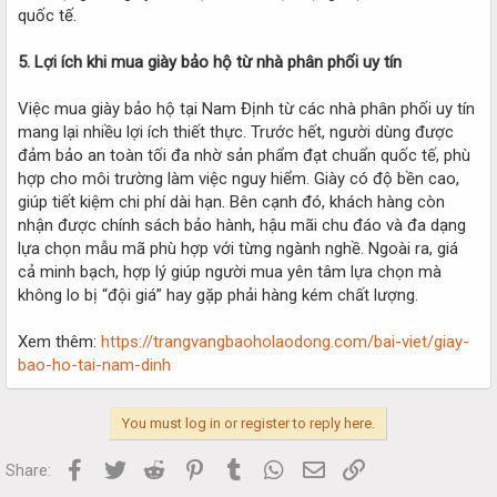
quốc tế.
5. Lợi ích khi mua giày bảo hộ từ nhà phân phối uy tín
Việc mua giày bảo hộ tại Nam Định từ các nhà phân phối uy tín
mang lại nhiều lợi ích thiết thực. Trước hết, người dùng được
đảm bảo an toàn tối đa nhờ sản phẩm đạt chuẩn quốc tế, phù
hợp cho môi trường làm việc nguy hiểm. Giày có độ bền cao,
giúp tiết kiệm chi phí dài hạn. Bên cạnh đó, khách hàng còn
nhận được chính sách bảo hành, hậu mãi chu đáo và đa dạng
lựa chọn mẫu mã phù hợp với từng ngành nghề. Ngoài ra, giá
cả minh bạch, hợp lý giúp người mua yên tâm lựa chọn mà
không lo bị “đội giá” hay gặp phải hàng kém chất lượng.
Xem thêm:
https://trangvangbaoholaodong.com/bai-viet/giay-
bao-ho-tai-nam-dinh
You must log in or register to reply here.
Facebook
Twitter
Reddit
Pinterest
Tumblr
WhatsApp
Email
Link
Share: