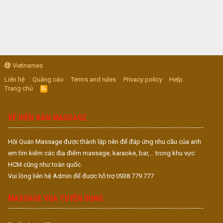
Vietnames
Liên hệ
Quảng cáo
Terms and rules
Privacy policy
Help
Trang chủ
R
S
S
VỀ DIỄN ĐÀN MASSAGE
Hội Quán Massage được thành lập nên để đáp ứng nhu cầu của anh
em tìm kiếm các địa điểm massage, karaoke, bar,... trong khu vực
HCM cũng như toàn quốc.
Vui lòng liên hệ Admin để được hỗ trợ 0938.779.777
MASSAGE VUA TUYỂN DỤNG