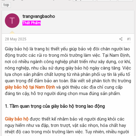
h
t
top
r
a
e
r
trangvangbaoho
T
a
t
Thất Phẩm
d
d
s
a
t
t
28 May 2025
#1
a
e
r
Giày bảo hộ là trang bị thiết yếu giúp bảo vệ đôi chân người lao
t
động trước các rủi ro trong môi trường làm việc. Tại Nam Định,
e
nơi có nhiều ngành công nghiệp phát triển như xây dựng, cơ khí,
r
nông nghiệp, nhu cầu sử dụng giày bảo hộ ngày càng tăng. Việc
lựa chọn sản phẩm chất lượng từ nhà phân phối uy tín là yếu tố
quan trọng để đảm bảo an toàn. Bài viết sẽ phân tích thị trường
giày bảo hộ tại Nam Định
và giới thiệu các địa chỉ cung cấp
đáng tin cậy, hỗ trợ người dùng chọn mua đúng sản phẩm.
1. Tầm quan trọng của giày bảo hộ trong lao động
Giày bảo hộ
được thiết kế nhằm bảo vệ người dùng khỏi các
nguy hiểm như va đập, trơn trượt, vật sắc nhọn, hóa chất hay
nhiệt độ cao trong môi trường làm việc. Tuy nhiên, nhiều người