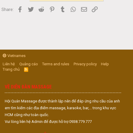
Facebook
Twitter
Reddit
Pinterest
Tumblr
WhatsApp
Email
Link
Share:
Vietnames
Liên hệ
Quảng cáo
Terms and rules
Privacy policy
Help
Trang chủ
R
S
S
VỀ DIỄN ĐÀN MASSAGE
Hội Quán Massage được thành lập nên để đáp ứng nhu cầu của anh
em tìm kiếm các địa điểm massage, karaoke, bar,... trong khu vực
HCM cũng như toàn quốc.
Vui lòng liên hệ Admin để được hỗ trợ 0938.779.777