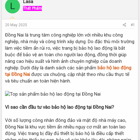
r
a
Lasa
L
e
r
Thất Phẩm
a
t
d
d
s
a
20 May 2025
#1
t
t
a
e
Đồng Nai là trung tâm công nghiệp lớn với nhiều khu công
r
nghiệp, nhà máy và công trình xây dựng. Do đặc thù môi trường
t
làm việc tiềm ẩn rủi ro, việc trang bị bảo hộ lao động là bắt
e
buộc để bảo vệ an toàn cho người lao động, đồng thời giúp
r
nâng cao hiệu suất và hình ảnh chuyên nghiệp của doanh
nghiệp. Dưới đây là danh sách các sản phẩm
bảo hộ lao động
tại Đồng Nai
được ưa chuộng, cập nhật theo nhu cầu thực tế
và tiêu chuẩn an toàn hiện hành.
Vì sao cần đầu tư vào bảo hộ lao động tại Đồng Nai?
Với số lượng công nhân đông đảo và mật độ nhà máy cao,
Đồng Nai là khu vực tiềm ẩn nhiều nguy cơ mất an toàn lao
động. Việc trang bị đầy đủ thiết bị bảo hộ là điều cấp thiết
nhằm giảm thiểu tai nạn, bảo vệ sức khỏe lâu dài, phòng ngừa