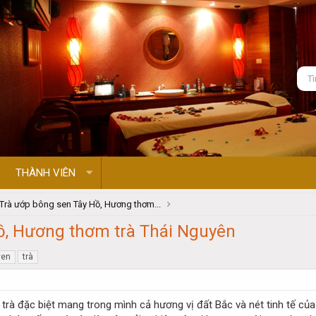
THÀNH VIÊN
Trà ướp bông sen Tây Hồ, Hương thơm...
ồ, Hương thơm trà Thái Nguyên
yen
trà
ại trà đặc biệt mang trong mình cả hương vị đất Bắc và nét tinh tế 