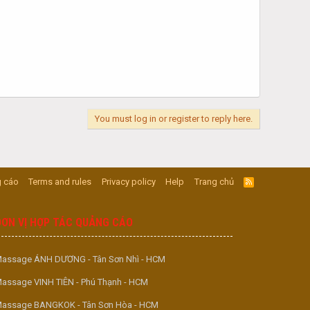
You must log in or register to reply here.
 cáo
Terms and rules
Privacy policy
Help
Trang chủ
R
S
S
ĐƠN VỊ HỢP TÁC QUẢNG CÁO
assage ÁNH DƯƠNG - Tân Sơn Nhì - HCM
assage VINH TIÊN - Phú Thạnh - HCM
assage BANGKOK - Tân Sơn Hòa - HCM