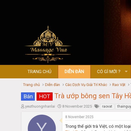
TRANG CHỦ
DIỄN ĐÀN
CÓ GÌ MỚI ?
Trang chủ
Diễn đàn
Các Dịch Vụ Giải Trí Khác
Rao Vặt
Trà ướp bông sen Tây H
Bán
HOT
T
S
yeuthuongnhanlai
8 November 2025
raovat
thaingu
h
t
r
a
8 November 2025
Y
e
r
Trong thế giới trà Việt, có một lo
a
t