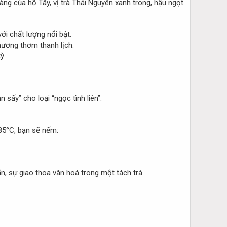
ng của hồ Tây, vị trà Thái Nguyên xanh trong, hậu ngọt
ới chất lượng nổi bật.
 hương thơm thanh lịch.
ỳ.
sấy” cho loại “ngọc tình liên”.
85°C, bạn sẽ nếm:
ãn, sự giao thoa văn hoá trong một tách trà.