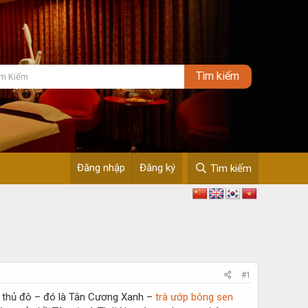
Đăng nhập
Đăng ký
Tìm kiếm
#1
của thủ đô – đó là Tân Cương Xanh –
trà ướp bông sen