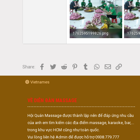
1762595199826.png
176259
2.2 MB · Lượt xem: 67
2.2 MB 
Facebook
Twitter
Reddit
Pinterest
Tumblr
WhatsApp
Email
Link
Share:
Vietnames
VỀ DIỄN ĐÀN MASSAGE
Hội Quán Massage được thành lập nên để đáp ứng nhu cầu
của anh em tìm kiếm các địa điểm massage, karaoke, bar,...
trong khu vực HCM cũng như toàn quốc.
Vui lòng liên hệ Admin để được hỗ trợ 0938.779.777