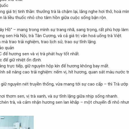
Quốc
giá trị tinh thần: thưởng trà là chậm lại, lắng nghe hơi thở, hoà mìn
n là liều thuốc nhỏ cho tâm hồn giữa cuộc sống bận rộn.
ây Hồ” – mang trong mình sự trang nhã, sang trọng, rất phù hợp làm q
ng sen Hà Nội, trà Tân Cương, và cả giá trị văn hoá uống trà Việt.
à trao trải nghiệm, trao lịch sử, trao sự tĩnh lặng.
bảo quản
 để hương sen và vị trà phát huy tốt nhất.
 để giữ nhiệt ổn định.
áng trực tiếp, giữ nguyên hộp kín để hương không bay mất.
ĩnh sẽ nâng cao trải nghiệm: nếm vị, hít hương, quan sát màu nước tr
 giữ nguyên nét truyền thống, vừa mang tới sự cao cấp – thì Trà ướ
ơi thơm sen, vị trà xanh, và sự tĩnh lặng giữa nhịp sống nhanh.
 chén trà, và cảm nhận hương sen lan khắp – một chuyến đi nhỏ nhưng