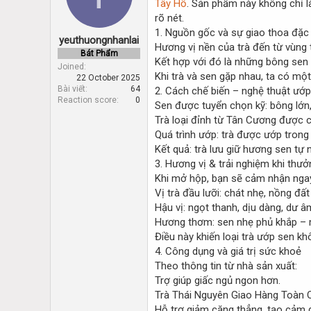
Tây Hồ
. Sản phẩm này không chỉ l
d
d
s
a
rõ nét.
t
t
1. Nguồn gốc và sự giao thoa đặc 
yeuthuongnhanlai
a
e
Hương vị nền của trà đến từ vùng 
r
Bát Phẩm
Kết hợp với đó là những bông sen t
t
Joined
Khi trà và sen gặp nhau, ta có một
22 October 2025
e
Bài viết
64
2. Cách chế biến – nghệ thuật ướ
r
Reaction score
0
Sen được tuyển chọn kỹ: bông lớn,
Trà loại đỉnh từ Tân Cương được c
Quá trình ướp: trà được ướp trong
Kết quả: trà lưu giữ hương sen tự 
3. Hương vị & trải nghiệm khi thưở
Khi mở hộp, bạn sẽ cảm nhận ngay
Vị trà đầu lưỡi: chát nhẹ, nồng đấ
Hậu vị: ngọt thanh, dịu dàng, dư 
Hương thơm: sen nhẹ phủ khắp – ma
Điều này khiến loại trà ướp sen kh
4. Công dụng và giá trị sức khoẻ
Theo thông tin từ nhà sản xuất:
Trợ giúp giấc ngủ ngon hơn.
Trà Thái Nguyên Giao Hàng Toàn 
Hỗ trợ giảm căng thẳng, tạo cảm g