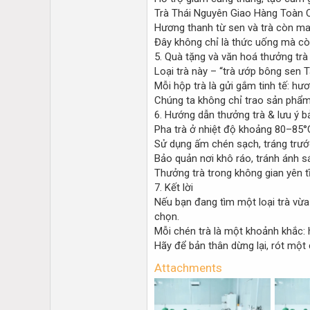
Trà Thái Nguyên Giao Hàng Toàn 
Hương thanh từ sen và trà còn mang 
Đây không chỉ là thức uống mà cò
5. Quà tặng và văn hoá thưởng trà
Loại trà này – “trà ướp bông sen T
Mỗi hộp trà là gửi gắm tinh tế: hươ
Chúng ta không chỉ trao sản phẩm m
6. Hướng dẫn thưởng trà & lưu ý 
Pha trà ở nhiệt độ khoảng 80–85°C
Sử dụng ấm chén sạch, tráng trước
Bảo quản nơi khô ráo, tránh ánh s
Thưởng trà trong không gian yên t
7. Kết lời
Nếu bạn đang tìm một loại trà vừa
chọn.
Mỗi chén trà là một khoảnh khắc: h
Hãy để bản thân dừng lại, rót một
Attachments