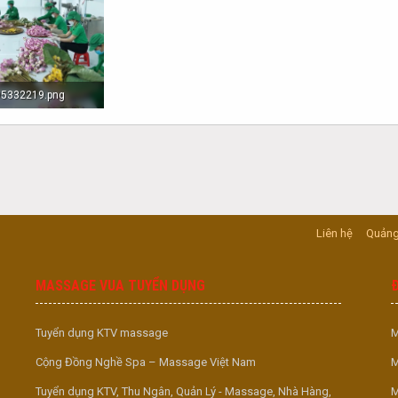
5332219.png
· Lượt xem: 63
Liên hệ
Quảng
MASSAGE VUA TUYỂN DỤNG
Tuyển dụng KTV massage
M
Cộng Đồng Nghề Spa – Massage Việt Nam
M
Tuyển dụng KTV, Thu Ngân, Quản Lý - Massage, Nhà Hàng,
M