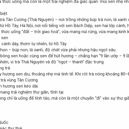
à thức uống mà còn là một trải nghiệm đa giác quan: mùi sen nhẹ nhà
biệt
trà Tân Cương (Thái Nguyên) – nơi trồng những búp trà non, lá xanh v
ừ Hồ Tây, Hà Nội, nơi nổi tiếng với sen Bách Diệp, sen hai lớp cánh,
 thức uống “đất – trời giao hoà”, vừa mang núi rừng, vừa mang kinh k
p sen
 cánh dày, thơm tự nhiên, từ hồ Tây.
họn – búp non, lá xanh, độ chát vừa phải nhưng hậu ngọt sâu.
 bông sen hoặc cùng sen để hút hương – chẳng hạn “9 lần ướp – 9 lần 
nhiên, vị trà Thái Nguyên và độ “ngọt – thanh” đặc trưng.
ng trà
 hương sen dịu, thoảng nhẹ mà tinh tế. Khi rót trà nóng khoảng 80–
t trà vùng Tân Cương.
âm hương sen kéo dài.
ng trải nghiệm thư giãn, tĩnh tại.
ông chỉ là uống để tỉnh táo, mà còn là một chuyến “đi” vào sự thư gi
Quốc
iác thư thái.