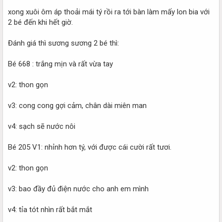
xong xuôi ôm áp thoải mái tý rồi ra tới bàn làm mấy lon bia với
2 bé đến khi hết giờ.
Đánh giá thì sương sương 2 bé thì:
Bé 668 : trắng mịn và rất vừa tay
v2: thon gọn
v3: cong cong gợi cảm, chân dài miên man
v4: sạch sẽ nước nôi
Bé 205 V1: nhỉnh hơn tý, với được cái cười rất tươi.
v2: thon gọn
v3: bao đầy đủ điện nước cho anh em mình
v4: tỉa tót nhìn rất bắt mắt