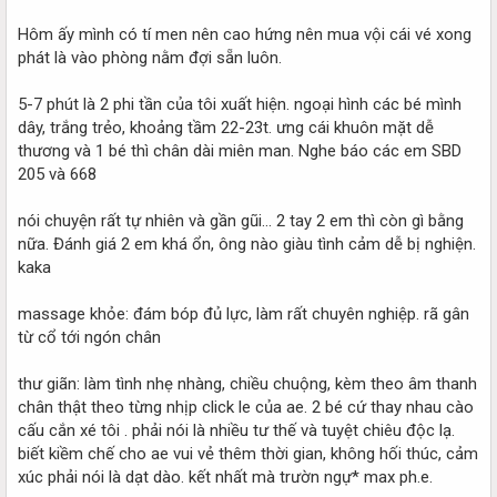
Hôm ấy mình có tí men nên cao hứng nên mua vội cái vé xong
phát là vào phòng nằm đợi sẵn luôn.
5-7 phút là 2 phi tần của tôi xuất hiện. ngoại hình các bé mình
dây, trắng trẻo, khoảng tầm 22-23t. ưng cái khuôn mặt dễ
thương và 1 bé thì chân dài miên man. Nghe báo các em SBD
205 và 668
nói chuyện rất tự nhiên và gần gũi... 2 tay 2 em thì còn gì bằng
nữa. Đánh giá 2 em khá ổn, ông nào giàu tình cảm dễ bị nghiện.
kaka
massage khỏe: đám bóp đủ lực, làm rất chuyên nghiệp. rã gân
từ cổ tới ngón chân
thư giãn: làm tình nhẹ nhàng, chiều chuộng, kèm theo âm thanh
chân thật theo từng nhịp click le của ae. 2 bé cứ thay nhau cào
cấu cắn xé tôi . phải nói là nhiều tư thế và tuyệt chiêu độc lạ.
biết kiềm chế cho ae vui vẻ thêm thời gian, không hối thúc, cảm
xúc phải nói là dạt dào. kết nhất mà trườn ngự* max ph.e.