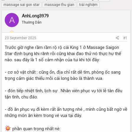
h
t
massage sai gon star
massage thu gian
trải nghiệm
r
a
e
r
AnhLong3979
A
a
t
Thường Dân
d
d
s
a
t
t
23 September 2025
#1
a
e
r
Trước giờ nghe rầm rầm rộ rộ cái King 1 ở Massage Saigon
t
Star định bụng khi rãnh rỗi cũng khai đao thử nó thực hư thế
e
nào. sau đây là 1 số cảm nhận của tui khi tới đây:
r
- cơ sở vật chất : cũng ổn, địa chỉ rất dễ tìm, phòng ốc sang
trọng cảm giác thiếu mỗi cái long bào là thành vua.
- đón tiếp nhiệt tình, lịch sự . Nhân viên phục vụ tới lễ tân đều
tận tình, chu đáo.
- đồ ăn phục vụ đi kèm rất ấn tượng nhé , mình cũng bất ngờ về
những món ăn kèm trong vé vua tại đây.
phần quan trọng nhất nè: