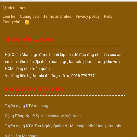
Vietnames
Liên hệ
Quảng cáo
Terms and rules
Privacy policy
Help
Trang chủ
R
S
S
VỀ DIỄN ĐÀN MASSAGE
Hội Quán Massage được thành lập nên để đáp ứng nhu cầu của anh
em tìm kiếm các địa điểm massage, karaoke, bar,... trong khu vực
HCM cũng như toàn quốc.
Vui lòng liên hệ Admin để được hỗ trợ 0938.779.777
MASSAGE VUA TUYỂN DỤNG
Tuyển dụng KTV massage
Cộng Đồng Nghề Spa – Massage Việt Nam
Tuyển dụng KTV, Thu Ngân, Quản Lý - Massage, Nhà Hàng, Karaoke
Việc Làm Massage