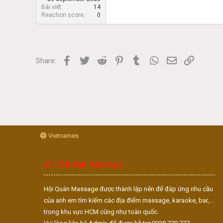
Bài viết
14
Reaction score
0
Facebook
Twitter
Reddit
Pinterest
Tumblr
WhatsApp
Email
Link
Share:
Vietnames
VỀ DIỄN ĐÀN MASSAGE
Hội Quán Massage được thành lập nên để đáp ứng nhu cầu
của anh em tìm kiếm các địa điểm massage, karaoke, bar,...
trong khu vực HCM cũng như toàn quốc.