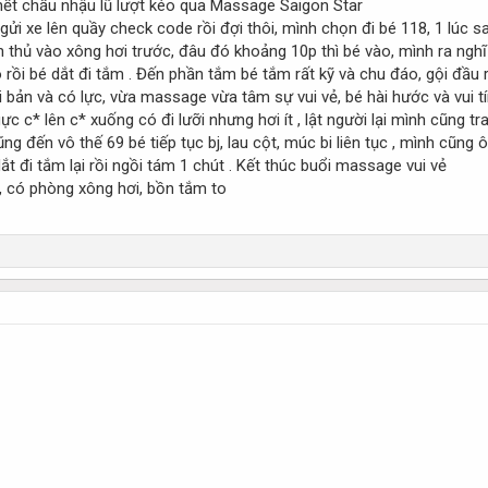
hết chầu nhậu lũ lượt kéo qua Massage Saigon Star
 gửi xe lên quầy check code rồi đợi thôi, mình chọn đi bé 118, 1 lúc 
h thủ vào xông hơi trước, đâu đó khoảng 10p thì bé vào, mình ra ngh
o rồi bé dắt đi tắm . Đến phần tắm bé tắm rất kỹ và chu đáo, gội đầu r
 bản và có lực, vừa massage vừa tâm sự vui vẻ, bé hài hước và vui t
 c* lên c* xuống có đi lưỡi nhưng hơi ít , lật người lại mình cũng t
ũng đến vô thế 69 bé tiếp tục bj, lau cột, múc bi liên tục , mình cũn
t đi tắm lại rồi ngồi tám 1 chút . Kết thúc buổi massage vui vẻ
, có phòng xông hơi, bồn tắm to