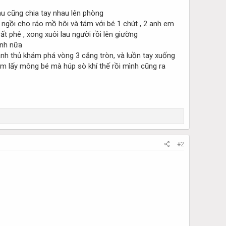
sau cũng chia tay nhau lên phòng
ĩ ngồi cho ráo mồ hôi và tám với bé 1 chút , 2 anh em
ất phê , xong xuôi lau người rồi lên giường
ính nữa
ranh thủ khám phá vòng 3 căng tròn, và luồn tay xuống
g ôm lấy mông bé mà húp sò khí thế rồi mình cũng ra
#2