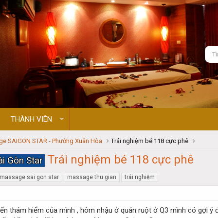
THÀNH VIÊN
e SAIGON STAR - Phường Xuân Hòa
Trái nghiệm bé 118 cực phê
Trái nghiệm bé 118 cực phê
i Gòn Star
massage sai gon star
massage thu gian
trải nghiệm
ến thám hiểm của mình , hôm nhậu ở quán ruột ở Q3 mình có gợi ý đ