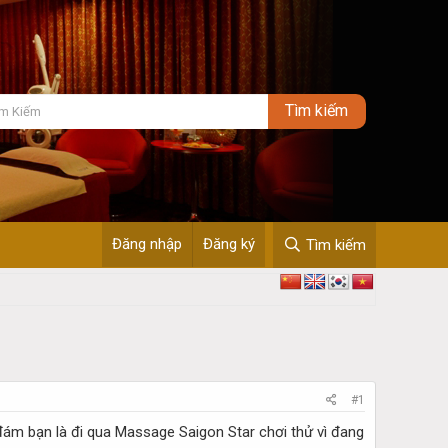
Đăng nhập
Đăng ký
Tìm kiếm
#1
ám bạn là đi qua Massage Saigon Star chơi thử vì đang