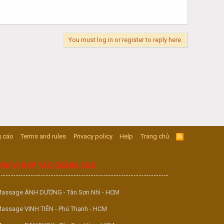
You must log in or register to reply here.
 cáo
Terms and rules
Privacy policy
Help
Trang chủ
R
S
S
ĐƠN VỊ HỢP TÁC QUẢNG CÁO
assage ÁNH DƯƠNG - Tân Sơn Nhì - HCM
assage VINH TIÊN - Phú Thạnh - HCM