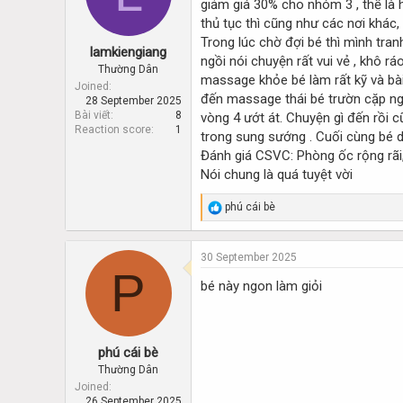
giảm giá 30% cho nhóm 3 , thế là 
d
d
s
a
thủ tục thì cũng như các nơi khác,
t
t
Trong lúc chờ đợi bé thì mình tran
lamkiengiang
a
e
ngồi nói chuyện rất vui vẻ , khô rá
r
Thường Dân
massage khỏe bé làm rất kỹ và bài
t
Joined
đến massage thái bé trườn cặp ngực
28 September 2025
e
Bài viết
8
vòng 4 ướt át. Chuyện gì đến rồi c
r
Reaction score
1
trong sung sướng . Cuối cùng bé dắ
Đánh giá CSVC: Phòng ốc rộng rãi
Nói chung là quá tuyệt vời
R
phú cái bè
e
a
c
30 September 2025
t
P
i
bé này ngon làm giỏi
o
n
s
:
phú cái bè
Thường Dân
Joined
26 September 2025