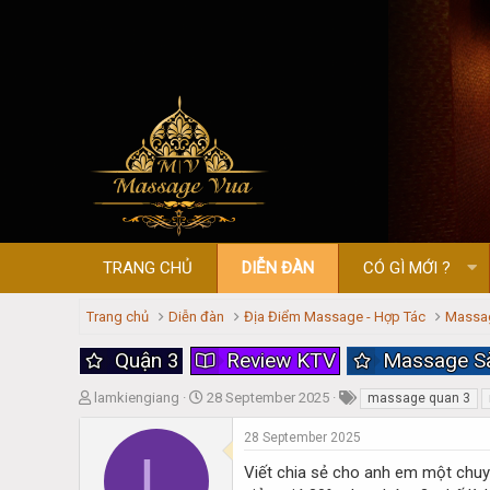
TRANG CHỦ
DIỄN ĐÀN
CÓ GÌ MỚI ?
Trang chủ
Diễn đàn
Địa Điểm Massage - Hợp Tác
Massag
Quận 3
Review KTV
Massage Sà
T
S
lamkiengiang
28 September 2025
massage quan 3
h
t
r
a
28 September 2025
L
e
r
Viết chia sẻ cho anh em một chuy
a
t