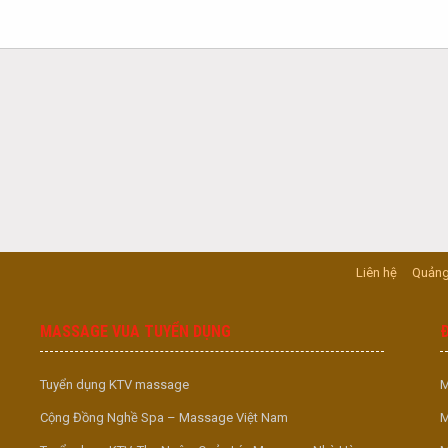
Liên hệ
Quảng
MASSAGE VUA TUYỂN DỤNG
Tuyển dụng KTV massage
M
Cộng Đồng Nghề Spa – Massage Việt Nam
M