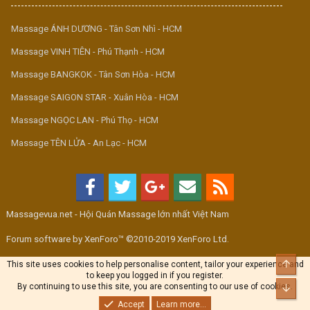
Massage ÁNH DƯƠNG - Tân Sơn Nhì - HCM
Massage VINH TIÊN - Phú Thạnh - HCM
Massage BANGKOK - Tân Sơn Hòa - HCM
Massage SAIGON STAR - Xuân Hòa - HCM
Massage NGỌC LAN - Phú Thọ - HCM
Massage TÊN LỬA - An Lạc - HCM
Massagevua.net - Hội Quán Massage lớn nhất Việt Nam
Forum software by XenForo™ ©2010-2019 XenForo Ltd.
Top
This site uses cookies to help personalise content, tailor your experience and
to keep you logged in if you register.
By continuing to use this site, you are consenting to our use of cookies.
Bott
Accept
Learn more...