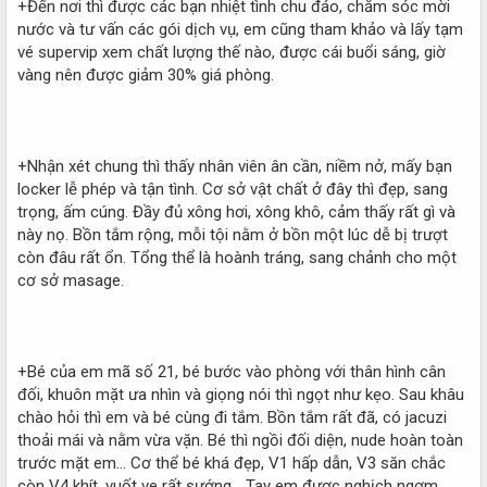
+Đến nơi thì được các bạn nhiệt tình chu đáo, chăm sóc mời
nước và tư vấn các gói dịch vụ, em cũng tham khảo và lấy tạm
vé supervip xem chất lượng thế nào, được cái buổi sáng, giờ
vàng nên được giảm 30% giá phòng.
+Nhận xét chung thì thấy nhân viên ân cần, niềm nở, mấy bạn
locker lễ phép và tận tình. Cơ sở vật chất ở đây thì đẹp, sang
trọng, ấm cúng. Đầy đủ xông hơi, xông khô, cảm thấy rất gì và
này nọ. Bồn tắm rộng, mỗi tội nằm ở bồn một lúc dễ bị trượt
còn đâu rất ổn. Tổng thể là hoành tráng, sang chảnh cho một
cơ sở masage.
+Bé của em mã số 21, bé bước vào phòng với thân hình cân
đối, khuôn mặt ưa nhìn và giọng nói thì ngọt như kẹo. Sau khâu
chào hỏi thì em và bé cùng đi tắm. Bồn tắm rất đã, có jacuzi
thoải mái và nằm vừa vặn. Bé thì ngồi đối diện, nude hoàn toàn
trước mặt em... Cơ thể bé khá đẹp, V1 hấp dẫn, V3 săn chắc
còn V4 khít, vuốt ve rất sướng... Tay em được nghịch ngợm