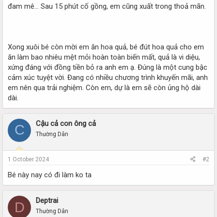
đam mê... Sau 15 phút cố gồng, em cũng xuất trong thoả mãn.
Xong xuôi bé còn mời em ăn hoa quả, bé đút hoa quả cho em
ăn làm bao nhiêu mệt mỏi hoàn toàn biến mất, quả là vi diệu,
xứng đáng với đồng tiền bỏ ra anh em ạ. Đúng là một cung bậc
cảm xúc tuyệt vời. Đang có nhiều chương trình khuyến mãi, anh
em nên qua trải nghiệm. Còn em, dự là em sẽ còn ủng hộ dài
dài.
Cậu cả con ông cả
C
Thường Dân
1 October 2024
#2
Bé này nay có đi làm ko ta
Deptrai
D
Thường Dân