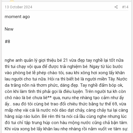
13 October 2024
#14
moment ago
New
#8
nghe anh quản lý giợi thiệu bé 21 vừa đẹp tay nghề lại tốt nữa
thì tui chạy vội qua để được trải nghiệm bé. Ngay từ lúc bước
vào phòng bé lễ phép chào tôi, sau khi xông hơi xong lấy khăn
lau người cho tui nữa. Hỏi ra thì biết bé là người miền Tây. Nước
da trắng nõn nà thơm phức, dáng đẹp. Tay nghề đấm bóp ok,
còn khi làm tình thì phải gọi là điêu luyện. Trên người tui kh còn
chô nào là bé chưa liê** qua, nuru nhẹ nhàng tạo cảm như ấy
ấy... sau đó tôi cùng bé trao đổi chiêu thức bằng tư thế 69, vừa
mấp nhẹ vài cái là nước nôi dào dạt chảy, càng chảy tui lại càng
hăng súp ráo luôn. Bé rên thì ta nói cả lầu cùng nghe nhưng lúc
đó tui chỉ tập trung húp con hàu mộng nước cũng chả bận tâm.
Khi vừa xong bé lấy khăn lau nhẹ nhàng rồi nằm vuốt ve tâm sự.