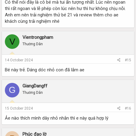
Có thể nói đây là cô bé mà tui ấn tượng nhất. Lúc nên ngoan
thì rất ngoan và lễ phép còn lúc nên hư thì hư không chịu nỗi.
Anh em nên trải nghiệm thử bé 21 và review thêm cho ae
khách cùng trải nghiệm nhé
Vientrongpham
V
Thường Dân
14 October 2024
#15
Bé này trẻ. Dáng dóc nhỏ con đã lắm ae
GiangDangff
G
Thường Dân
15 October 2024
#16
Ảe nào thích mình dây nhỏ nhắn thì e này quá hợp lý
Phúc đạo lờ