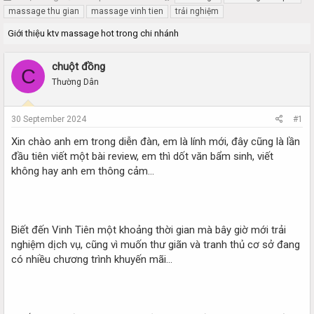
h
t
massage thu gian
massage vinh tien
trải nghiệm
r
a
Giới thiệu ktv massage hot trong chi nhánh
e
r
a
t
d
d
chuột đồng
C
s
a
Thường Dân
t
t
a
e
r
30 September 2024
#1
t
e
Xin chào anh em trong diễn đàn, em là lính mới, đây cũng là lần
r
đầu tiên viết một bài review, em thì dốt văn bẩm sinh, viết
không hay anh em thông cảm...
Biết đến Vinh Tiên một khoảng thời gian mà bây giờ mới trải
nghiệm dịch vụ, cũng vì muốn thư giãn và tranh thủ cơ sở đang
có nhiều chương trình khuyến mãi...