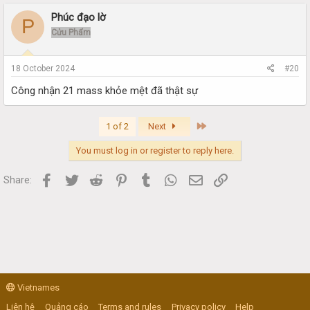
Phúc đạo lờ
P
Cửu Phẩm
18 October 2024
#20
Công nhận 21 mass khỏe mệt đã thật sự
Last
1 of 2
Next
You must log in or register to reply here.
Facebook
Twitter
Reddit
Pinterest
Tumblr
WhatsApp
Email
Link
Share:
Vietnames
Liên hệ
Quảng cáo
Terms and rules
Privacy policy
Help