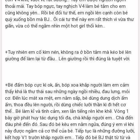
thoải mái. Tay bóp ngực, tay nghịch V4 làm bé tắm cho em
cũng không yên... Rồi bé đổi tư thế, em ngồi lên cạnh còn bé
quỳ xuống bồn mà BJ... Ôi cái tư thế này em rất thích vì vừa thư
giãn, vừa có thể ngắm nhìn một hot girl thổi kèn...
+Tuy nhiên em cố kìm nén, không ra ở bồn tắm mà kéo bé lên
giường để làm lại từ đầu... Lên giường rồi thì đúng là tuyệt vời.
+Bé đấm bóp cực kì ok, ấn, bóp xoa khắp người làm em cảm
thấy khá là thư thái sau những ngày ngồi nhiều, đau lưng, mỏi
cơ. Đến lúc mát xa mệt, em nằm sấp, bé dùng dung dịch ấm
ấm, thoa đều lên người, rồi dùng chiếc lưỡi thần kì đi hết cơ
thể... Bé làm kĩ và tình cảm, xen lẫn tiếng rên khe khẽ. Vòng 1
bây giờ phát huy tác dụng tối đa, chà khắp người em... Chà đến
đâu phê đến đó. Sau đó bé kêu em nằm ngửa, đúng ý em vì khi
này được ngắm cả cơ thể của bé. Tiếp tục là những đường lưỡi,
kết hợp V1 trườn khắp người em... Tiếp đó bé BJ thật từ từ và