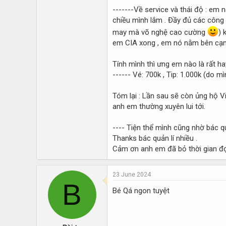
-------Về service và thái độ : em
chiều mình lắm . Đầy đủ các công 
may mà võ nghệ cao cường
) 
em CIA xong , em nó nằm bên cạnh
Tính mình thì ưng em nào là rất h
------ Vé: 700k , Tip: 1.000k (do 
Tóm lại : Lần sau sẽ còn ủng hộ Vi
anh em thường xuyên lui tới.
---- Tiện thể mình cũng nhờ bác qu
Thanks bác quản lí nhiều .
Cảm ơn anh em đã bỏ thời gian đọc
23 June 2024
B
Bé Qá ngon tuyệt