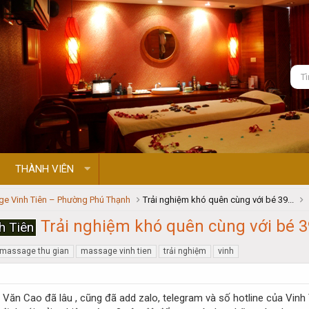
THÀNH VIÊN
e Vinh Tiên – Phường Phú Thạnh
Trải nghiệm khó quên cùng với bé 39...
Trải nghiệm khó quên cùng với bé 3
h Tiên
massage thu gian
massage vinh tien
trải nghiệm
vinh
Văn Cao đã lâu , cũng đã add zalo, telegram và số hotline của Vinh