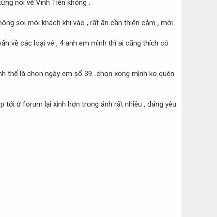
ừng nói về Vinh Tiên không .
hông soi mói khách khi vào , rất ân cần thiện cảm , mời
ấn về các loại vé , 4 anh em mình thì ai cũng thích có
h thế là chọn ngày em số 39...chọn xong mình ko quên
tới ở forum lại xinh hơn trong ảnh rất nhiều , đáng yêu