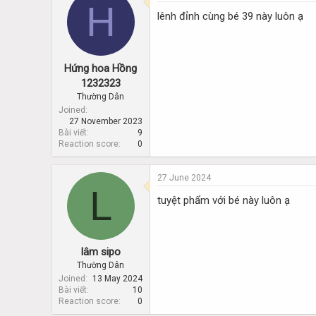
H
lênh đỉnh cùng bé 39 này luôn ạ
Hứng hoa Hồng
1232323
Thường Dân
Joined
27 November 2023
Bài viết
9
Reaction score
0
27 June 2024
L
tuyệt phẩm với bé này luôn ạ
lâm sipo
Thường Dân
Joined
13 May 2024
Bài viết
10
Reaction score
0