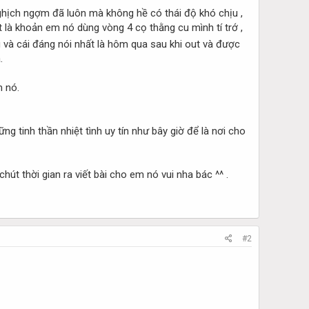
nghịch ngợm đã luôn mà không hề có thái độ khó chịu ,
 là khoản em nó dùng vòng 4 cọ thằng cu mình tí trớ ,
g và cái đáng nói nhất là hôm qua sau khi out và được
.
m nó.
 tinh thần nhiệt tình uy tín như bây giờ để là nơi cho
út thời gian ra viết bài cho em nó vui nha bác ^^ .
#2