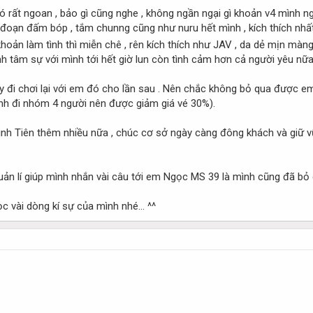
 nó rất ngoan , bảo gì cũng nghe , không ngần ngại gì khoản v4 mình 
đoạn đấm bóp , tắm chunng cũng như nuru hết mình , kích thích nhất
khoản làm tình thì miễn chê , rên kích thích như JAV , da dẻ mịn màn
 tâm sự với mình tới hết giờ lun còn tình cảm hơn cả người yêu nữa
ay đi chơi lại với em đó cho lần sau . Nên chắc không bỏ qua được e
mình đi nhóm 4 người nên được giảm giá vé 30%).
nh Tiên thêm nhiều nữa , chúc cơ sở ngày càng đông khách và giữ vững
ản lí giúp mình nhắn vài câu tới em Ngọc MS 39 là mình cũng đã bỏ ch
 vài dòng kí sự của mình nhé... ^^