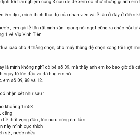
t định tới trải nghiệm cùng 3 cậu đệ để xem có như những gì anh em t
 êm dịu , mình thích thái độ của nhân viên và lễ tân ở đây ở điểm k
ớc , em gái lễ tân rất xinh xắn , giọng nói ngọt cũng ra chào hỏi tư v
ng 1 vé Vip Vinh Tiên.
ưa ipab cho 4 thằng chọn, cho mấy thằng đệ chọn xong tới lượt mìn
ay là mình không nghĩ cô bé số 39, mà thấy anh em ko bao giờ đề cập 
nh ngay từ lúc đầu và đã bug em nó .
 em số 09, 88 và 12.
 có nhận xét như sau :
) cao khoảng 1m58
, căng
ko hề thất vọng đâu , lúc nuru cũng êm lắm
n này mình cực thích
ạch sẽ , nước nhều