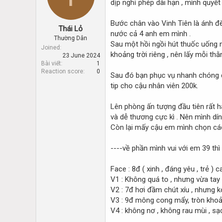
dịp nghỉ phép dài hạn , mình quyế
d
d
s
a
t
t
Bước chân vào Vinh Tiên là ánh đèn
Thái Lỏ
a
e
nước cả 4 anh em mình .
r
Thường Dân
Sau một hồi ngồi hút thuốc uống nư
t
Joined
khoảng trời riêng , nên lấy mỗi thằ
23 June 2024
e
Bài viết
1
r
Reaction score
0
Sau đó bạn phục vụ nhanh chóng đ
tip cho cậu nhân viên 200k.
Lên phòng ấn tượng đầu tiên rất h
và dễ thương cực kì . Nên mình dí
Còn lại mấy cậu em mình chọn các
----về phần mình vui với em 39 thì
Face : 8đ ( xinh , đáng yêu , trẻ 
V1 : Không quá to , nhưng vừa tay 
V2 : 7đ hơi đầm chút xíu , nhưng 
V3 : 9đ mông cong mẩy, tròn khoả
V4 : không nơ , không rau mùi , s