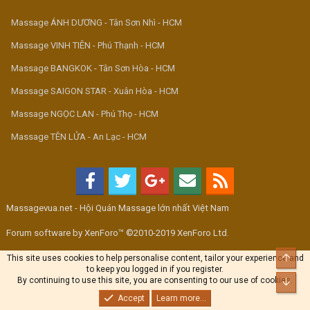
Massage ÁNH DƯƠNG - Tân Sơn Nhì - HCM
Massage VINH TIÊN - Phú Thạnh - HCM
Massage BANGKOK - Tân Sơn Hòa - HCM
Massage SAIGON STAR - Xuân Hòa - HCM
Massage NGỌC LAN - Phú Thọ - HCM
Massage TÊN LỬA - An Lạc - HCM
Massagevua.net - Hội Quán Massage lớn nhất Việt Nam
Forum software by XenForo™ ©2010-2019 XenForo Ltd.
Top
This site uses cookies to help personalise content, tailor your experience and
to keep you logged in if you register.
By continuing to use this site, you are consenting to our use of cookies.
Bott
Accept
Learn more...