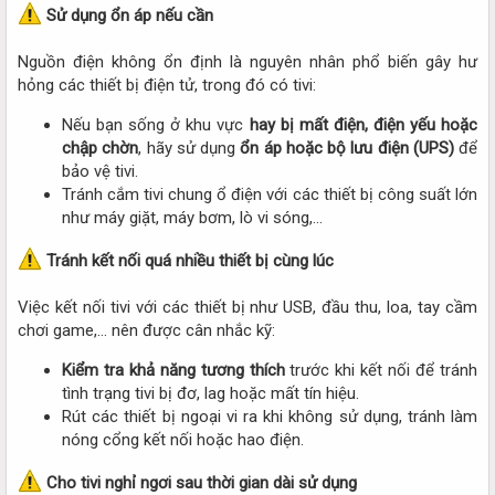
Sử dụng ổn áp nếu cần
Nguồn điện không ổn định là nguyên nhân phổ biến gây hư
hỏng các thiết bị điện tử, trong đó có tivi:​
Nếu bạn sống ở khu vực
hay bị mất điện, điện yếu hoặc
chập chờn
, hãy sử dụng
ổn áp hoặc bộ lưu điện (UPS)
để
bảo vệ tivi.​
Tránh cắm tivi chung ổ điện với các thiết bị công suất lớn
như máy giặt, máy bơm, lò vi sóng,…​
Tránh kết nối quá nhiều thiết bị cùng lúc
Việc kết nối tivi với các thiết bị như USB, đầu thu, loa, tay cầm
chơi game,... nên được cân nhắc kỹ:​
Kiểm tra khả năng tương thích
trước khi kết nối để tránh
tình trạng tivi bị đơ, lag hoặc mất tín hiệu.​
Rút các thiết bị ngoại vi ra khi không sử dụng, tránh làm
nóng cổng kết nối hoặc hao điện.​
Cho tivi nghỉ ngơi sau thời gian dài sử dụng