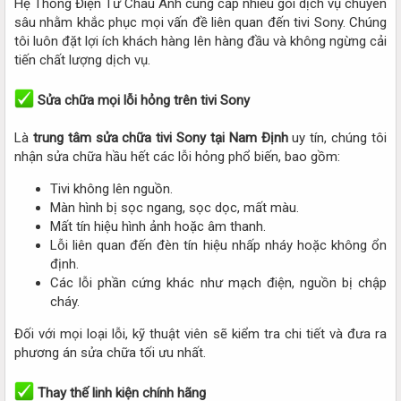
Hệ Thống Điện Tử Châu Anh cung cấp nhiều gói dịch vụ chuyên
sâu nhằm khắc phục mọi vấn đề liên quan đến tivi Sony. Chúng
tôi luôn đặt lợi ích khách hàng lên hàng đầu và không ngừng cải
tiến chất lượng dịch vụ.
Sửa chữa mọi lỗi hỏng trên tivi Sony
Là
trung tâm sửa chữa tivi Sony tại Nam Định
uy tín, chúng tôi
nhận sửa chữa hầu hết các lỗi hỏng phổ biến, bao gồm:​
Tivi không lên nguồn.​
Màn hình bị sọc ngang, sọc dọc, mất màu.​
Mất tín hiệu hình ảnh hoặc âm thanh.​
Lỗi liên quan đến đèn tín hiệu nhấp nháy hoặc không ổn
định.​
Các lỗi phần cứng khác như mạch điện, nguồn bị chập
cháy.​
Đối với mọi loại lỗi, kỹ thuật viên sẽ kiểm tra chi tiết và đưa ra
phương án sửa chữa tối ưu nhất.
Thay thế linh kiện chính hãng