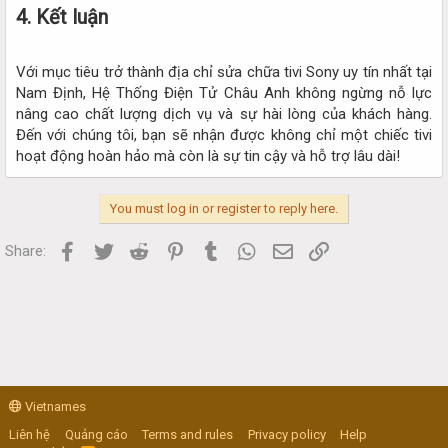
4. Kết luận
Với mục tiêu trở thành địa chỉ sửa chữa tivi Sony uy tín nhất tại
Nam Định, Hệ Thống Điện Tử Châu Anh không ngừng nỗ lực
nâng cao chất lượng dịch vụ và sự hài lòng của khách hàng.
Đến với chúng tôi, bạn sẽ nhận được không chỉ một chiếc tivi
hoạt động hoàn hảo mà còn là sự tin cậy và hỗ trợ lâu dài!​
You must log in or register to reply here.
Facebook
Twitter
Reddit
Pinterest
Tumblr
WhatsApp
Email
Link
Share:
Vietnames
Liên hệ
Quảng cáo
Terms and rules
Privacy policy
Help