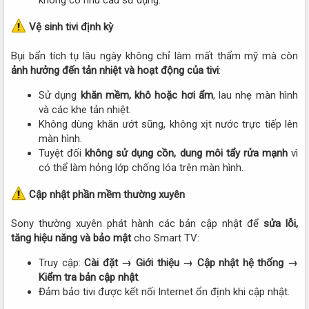
không có nhu cầu sử dụng.​
Vệ sinh tivi định kỳ
Bụi bẩn tích tụ lâu ngày không chỉ làm mất thẩm mỹ mà còn
ảnh hưởng đến tản nhiệt và hoạt động của tivi
:​
Sử dụng
khăn mềm, khô hoặc hơi ẩm
, lau nhẹ màn hình
và các khe tản nhiệt.​
Không dùng khăn ướt sũng, không xịt nước trực tiếp lên
màn hình.​
Tuyệt đối
không sử dụng cồn, dung môi tẩy rửa mạnh
vì
có thể làm hỏng lớp chống lóa trên màn hình.​
Cập nhật phần mềm thường xuyên
Sony thường xuyên phát hành các bản cập nhật để
sửa lỗi,
tăng hiệu năng và bảo mật
cho Smart TV:​
Truy cập:
Cài đặt → Giới thiệu → Cập nhật hệ thống →
Kiểm tra bản cập nhật
.​
Đảm bảo tivi được kết nối Internet ổn định khi cập nhật.​