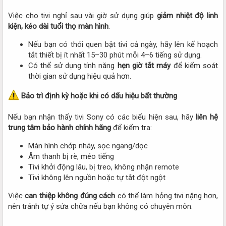
Việc cho tivi nghỉ sau vài giờ sử dụng giúp
giảm nhiệt độ linh
kiện, kéo dài tuổi thọ màn hình
:​
Nếu bạn có thói quen bật tivi cả ngày, hãy lên kế hoạch
tắt thiết bị ít nhất 15–30 phút mỗi 4–6 tiếng sử dụng.​
Có thể sử dụng tính năng
hẹn giờ tắt máy
để kiểm soát
thời gian sử dụng hiệu quả hơn.​
Bảo trì định kỳ hoặc khi có dấu hiệu bất thường
Nếu bạn nhận thấy tivi Sony có các biểu hiện sau, hãy
liên hệ
trung tâm bảo hành chính hãng
để kiểm tra:​
Màn hình chớp nháy, sọc ngang/dọc​
Âm thanh bị rè, méo tiếng​
Tivi khởi động lâu, bị treo, không nhận remote​
Tivi không lên nguồn hoặc tự tắt đột ngột​
Việc
can thiệp không đúng cách
có thể làm hỏng tivi nặng hơn,
nên tránh tự ý sửa chữa nếu bạn không có chuyên môn.