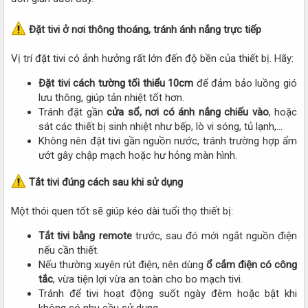
Đặt tivi ở nơi thông thoáng, tránh ánh nắng trực tiếp
Vị trí đặt tivi có ảnh hưởng rất lớn đến độ bền của thiết bị. Hãy:​
Đặt tivi cách tường tối thiểu 10cm
để đảm bảo luồng gió
lưu thông, giúp tản nhiệt tốt hơn.​
Tránh đặt gần
cửa sổ, nơi có ánh nắng chiếu vào
, hoặc
sát các thiết bị sinh nhiệt như bếp, lò vi sóng, tủ lạnh,...​
Không nên đặt tivi gần nguồn nước, tránh trường hợp ẩm
ướt gây chập mạch hoặc hư hỏng màn hình.​
Tắt tivi đúng cách sau khi sử dụng
Một thói quen tốt sẽ giúp kéo dài tuổi thọ thiết bị:​
Tắt tivi bằng remote
trước, sau đó mới ngắt nguồn điện
nếu cần thiết.​
Nếu thường xuyên rút điện, nên dùng
ổ cắm điện có công
tắc
, vừa tiện lợi vừa an toàn cho bo mạch tivi.​
Tránh để tivi hoạt động suốt ngày đêm hoặc bật khi