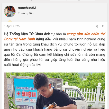
h
t
r
a
suachuativi
e
r
Thường Dân
a
t
d
d
s
a
5 April 2025
#1
t
t
a
e
Hệ Thống Điện Tử Châu Anh
tự hào là
trung tâm sửa chữa tivi
r
Sony tại Nam Định
hàng đầu
. Với nhiều năm kinh nghiệm cùng
t
sự tận tâm trong từng khâu dịch vụ, chúng tôi luôn nỗ lực đáp
e
ứng nhu cầu của khách hàng bằng sự chuyên nghiệp và hiệu
r
quả tối đa. Chúng tôi cam kết không chỉ sửa lỗi mà còn mang
đến những giải pháp tối ưu giúp tăng tuổi thọ cũng như hiệu
suất hoạt động của tivi.