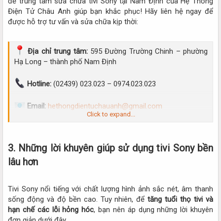
để trung tâm sửa chữa tivi Sony tại Nam Định của Hệ Thống
Điện Tử Châu Anh giúp bạn khắc phục! Hãy liên hệ ngay để
được hỗ trợ tư vấn và sửa chữa kịp thời:
Địa chỉ trung tâm:
595 Đường Trường Chinh – phường
Hạ Long – thành phố Nam Định
Hotline:
(02439) 023.023 – 0974.023.023
Email:
hethongdientuchauanh@gmail.com
Click to expand...
Website:
https://dientuchauanh.vn/sua-tivi-tai-nha-o-
nam-dinh/
3. Những lời khuyên giúp sử dụng tivi Sony bền
lâu hơn
Tivi Sony nổi tiếng với chất lượng hình ảnh sắc nét, âm thanh
sống động và độ bền cao. Tuy nhiên, để
tăng tuổi thọ tivi và
hạn chế các lỗi hỏng hóc
, bạn nên áp dụng những lời khuyên
đơn giản dưới đây.