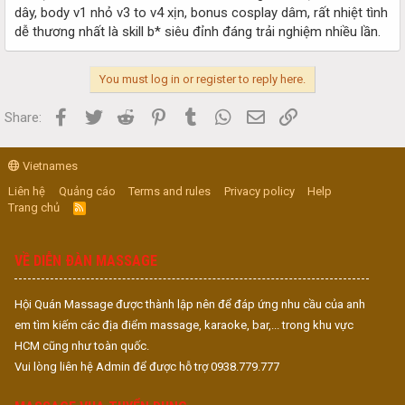
dây, body v1 nhỏ v3 to v4 xịn, bonus cosplay dâm, rất nhiệt tình
dễ thương nhất là skill b* siêu đỉnh đáng trải nghiệm nhiều lần.
You must log in or register to reply here.
Facebook
Twitter
Reddit
Pinterest
Tumblr
WhatsApp
Email
Link
Share:
Vietnames
Liên hệ
Quảng cáo
Terms and rules
Privacy policy
Help
Trang chủ
R
S
S
VỀ DIỄN ĐÀN MASSAGE
Hội Quán Massage được thành lập nên để đáp ứng nhu cầu của anh
em tìm kiếm các địa điểm massage, karaoke, bar,... trong khu vực
HCM cũng như toàn quốc.
Vui lòng liên hệ Admin để được hỗ trợ 0938.779.777