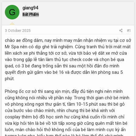
r
a
e
r
giang94
G
a
t
Bát Phẩm
d
d
s
a
t
t
3 October 2025
#1
a
e
r
chào ae đồng dâm, nay mình may mắn nhận nhiệm vụ tại cơ sở
t
Mr Spa nên có dịp ghé trải nghiệm. Cũng tranh thủ trời mát mát
e
liền xách xe phi thẳng tới cơ sở, vừa tới bảo vệ dắt xe mở cửa
r
vào trong gặp lễ tân làm thủ tục check code và chọn bé qua
ipad, có 3 bé đang trống sẵn thì sau một hồi đắn đo mình
quyết định gửi gắm vào bé 16 và được dẫn lên phòng sau 5
phút.
Phòng ốc cơ sở thì sang xịn mịn, đầy đủ tiện nghi nên mình
cũng không nói nhiều về phần này. Trong thời gian chờ bé mình
vô phòng xông ngơi thư giản tí, tầm 10-15 phút sau thì bé gỏ
cửa bước vào chào mình, nhìn chung thì bé khá xinh với
cosplay thêm bộ đồ học sinh hư cũng khá cuốn rồi mình chỉ
vừa kịp hỏi tên là bé vồ tới tấp xong giờ cũng quên mất tên bé
luôn, màn chào hỏi thở không nổi của bé làm mình cực kỳ ấn
tượng luôn nha, kiểu hợp thế nào là bé làm thế đó chứ mình