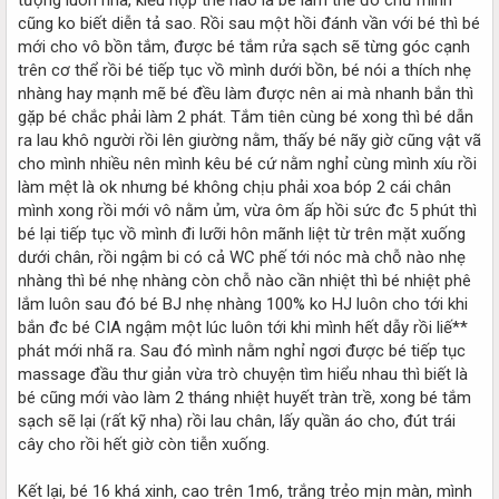
cũng ko biết diễn tả sao. Rồi sau một hồi đánh vần với bé thì bé
mới cho vô bồn tắm, được bé tắm rửa sạch sẽ từng góc cạnh
trên cơ thể rồi bé tiếp tục vồ mình dưới bồn, bé nói a thích nhẹ
nhàng hay mạnh mẽ bé đều làm được nên ai mà nhanh bắn thì
gặp bé chắc phải làm 2 phát. Tắm tiên cùng bé xong thì bé dẫn
ra lau khô người rồi lên giường nằm, thấy bé nãy giờ cũng vật vã
cho mình nhiều nên mình kêu bé cứ nằm nghỉ cùng mình xíu rồi
làm mệt là ok nhưng bé không chịu phải xoa bóp 2 cái chân
mình xong rồi mới vô nằm ủm, vừa ôm ấp hồi sức đc 5 phút thì
bé lại tiếp tục vồ mình đi lưỡi hôn mãnh liệt từ trên mặt xuống
dưới chân, rồi ngậm bi có cả WC phế tới nóc mà chỗ nào nhẹ
nhàng thì bé nhẹ nhàng còn chỗ nào cần nhiệt thì bé nhiệt phê
lắm luôn sau đó bé BJ nhẹ nhàng 100% ko HJ luôn cho tới khi
bắn đc bé CIA ngậm một lúc luôn tới khi mình hết dẫy rồi liế**
phát mới nhã ra. Sau đó mình nằm nghỉ ngơi được bé tiếp tục
massage đầu thư giản vừa trò chuyện tìm hiểu nhau thì biết là
bé cũng mới vào làm 2 tháng nhiệt huyết tràn trề, xong bé tắm
sạch sẽ lại (rất kỹ nha) rồi lau chân, lấy quần áo cho, đút trái
cây cho rồi hết giờ còn tiễn xuống.
Kết lại, bé 16 khá xinh, cao trên 1m6, trắng trẻo mịn màn, mình