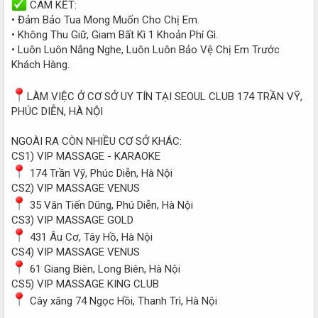
CAM KẾT:
• Đảm Bảo Tua Mong Muốn Cho Chị Em.
• Không Thu Giữ, Giam Bất Kì 1 Khoản Phí Gì.
• Luôn Luôn Nắng Nghe, Luôn Luôn Bảo Vệ Chị Em Trước
Khách Hàng.
LÀM VIỆC Ở CƠ SỞ UY TÍN TẠI SEOUL CLUB 174 TRẦN VỸ,
PHÚC DIỄN, HÀ NỘI
NGOÀI RA CÒN NHIỀU CƠ SỞ KHÁC:
CS1) VIP MASSAGE - KARAOKE
174 Trần Vỹ, Phúc Diễn, Hà Nội
CS2) VIP MASSAGE VENUS
35 Văn Tiến Dũng, Phú Diễn, Hà Nội
CS3) VIP MASSAGE GOLD
431 Âu Cơ, Tây Hồ, Hà Nội
CS4) VIP MASSAGE VENUS
61 Giang Biên, Long Biên, Hà Nội
CS5) VIP MASSAGE KING CLUB
Cây xăng 74 Ngọc Hồi, Thanh Trì, Hà Nội