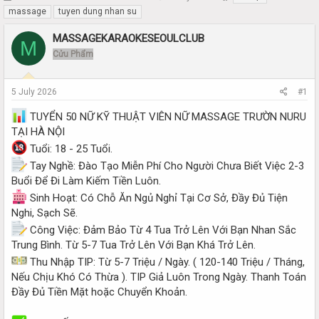
h
t
massage
tuyen dung nhan su
r
a
e
r
MASSAGEKARAOKESEOULCLUB
M
a
t
Cửu Phẩm
d
d
s
a
t
t
5 July 2026
#1
a
e
r
TUYỂN 50 NỮ KỸ THUẬT VIÊN NỮ MASSAGE TRƯỜN NURU
t
TẠI HÀ NỘI
e
Tuổi: 18 - 25 Tuổi.
r
Tay Nghề: Đào Tạo Miễn Phí Cho Người Chưa Biết Việc 2-3
Buổi Để Đi Làm Kiếm Tiền Luôn.
Sinh Hoạt: Có Chỗ Ăn Ngủ Nghỉ Tại Cơ Sở, Đầy Đủ Tiện
Nghi, Sạch Sẽ.
Công Việc: Đảm Bảo Từ 4 Tua Trở Lên Với Bạn Nhan Sắc
Trung Bình. Từ 5-7 Tua Trở Lên Với Bạn Khá Trở Lên.
Thu Nhập TIP: Từ 5-7 Triệu / Ngày. ( 120-140 Triệu / Tháng,
Nếu Chịu Khó Có Thừa ). TIP Giả Luôn Trong Ngày. Thanh Toán
Đầy Đủ Tiền Mặt hoặc Chuyển Khoản.