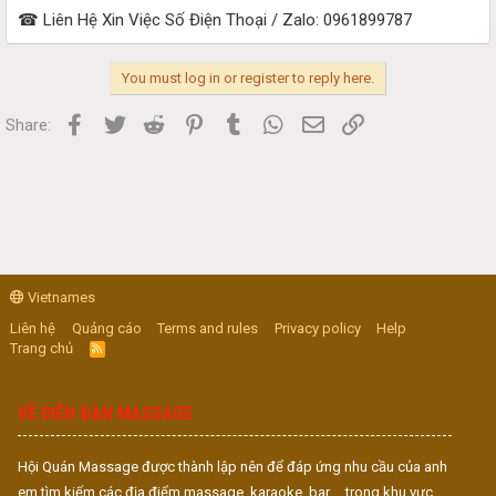
☎ Liên Hệ Xin Việc Số Điện Thoại / Zalo: 0961899787
You must log in or register to reply here.
Facebook
Twitter
Reddit
Pinterest
Tumblr
WhatsApp
Email
Link
Share:
Vietnames
Liên hệ
Quảng cáo
Terms and rules
Privacy policy
Help
Trang chủ
R
S
S
VỀ DIỄN ĐÀN MASSAGE
Hội Quán Massage được thành lập nên để đáp ứng nhu cầu của anh
em tìm kiếm các địa điểm massage, karaoke, bar,... trong khu vực