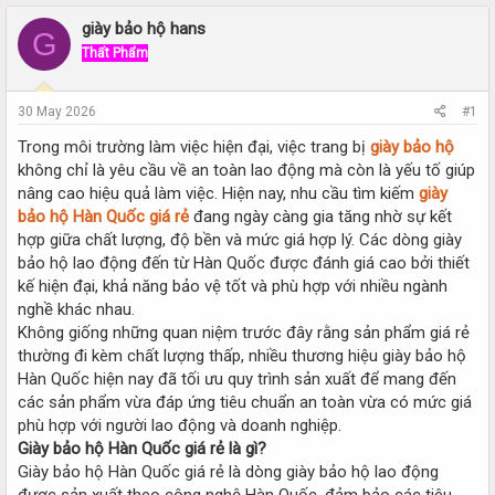
r
a
e
r
giày bảo hộ hans
G
a
t
Thất Phẩm
d
d
s
a
t
t
30 May 2026
#1
a
e
r
Trong môi trường làm việc hiện đại, việc trang bị
giày bảo hộ
t
không chỉ là yêu cầu về an toàn lao động mà còn là yếu tố giúp
e
nâng cao hiệu quả làm việc. Hiện nay, nhu cầu tìm kiếm
giày
r
bảo hộ Hàn Quốc giá rẻ
đang ngày càng gia tăng nhờ sự kết
hợp giữa chất lượng, độ bền và mức giá hợp lý. Các dòng giày
bảo hộ lao động đến từ Hàn Quốc được đánh giá cao bởi thiết
kế hiện đại, khả năng bảo vệ tốt và phù hợp với nhiều ngành
nghề khác nhau.
Không giống những quan niệm trước đây rằng sản phẩm giá rẻ
thường đi kèm chất lượng thấp, nhiều thương hiệu giày bảo hộ
Hàn Quốc hiện nay đã tối ưu quy trình sản xuất để mang đến
các sản phẩm vừa đáp ứng tiêu chuẩn an toàn vừa có mức giá
phù hợp với người lao động và doanh nghiệp.
Giày bảo hộ Hàn Quốc giá rẻ là gì?
Giày bảo hộ Hàn Quốc giá rẻ là dòng giày bảo hộ lao động
được sản xuất theo công nghệ Hàn Quốc, đảm bảo các tiêu