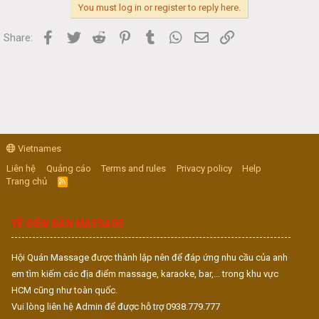
You must log in or register to reply here.
Facebook
Twitter
Reddit
Pinterest
Tumblr
WhatsApp
Email
Link
Share:
Vietnames
Liên hệ
Quảng cáo
Terms and rules
Privacy policy
Help
Trang chủ
R
S
S
VỀ DIỄN ĐÀN MASSAGE
Hội Quán Massage được thành lập nên để đáp ứng nhu cầu của anh
em tìm kiếm các địa điểm massage, karaoke, bar,... trong khu vực
HCM cũng như toàn quốc.
Vui lòng liên hệ Admin để được hỗ trợ 0938.779.777