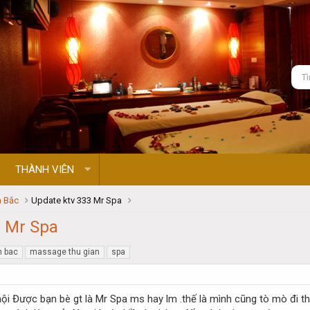
THÀNH VIÊN
 Bắc
Update ktv 333 Mr Spa
3 Mr Spa
 bac
massage thu gian
spa
i Được bạn bè gt là Mr Spa ms hay lm .thế là mình cũng tò mò đi thử .