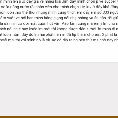
ẫn mình lên p .ở đây giá vé nhiều loại .hm đấy mình chọn p vé suppe
 sofa uống nước rồi nhân viên cho mình chọn ktv, ktv ở đây khá đông độ
chọn luôn .nói thế thôi nhưng mình cũng thích em đấy em số 333 n
m vuốt ve hỏi han mình bằng giọng nói nhẹ nhàng và ân cần .rồi giúp
nh là ưa nhìn có đôi mắt cuốn hút vãi . Vào tắm cùng mà em ý lm cho
ách nói ch e nay khéo lm mỗi tội không được đến z thôi .bt mình đi
t luôn .hôm đấy do lm hai phát nên m đã típ thêm cho ẻm, 2 phát là 
hoải mái thì với mình nó là ok .ae có dịp ra hn nên thử ms chỗ này n