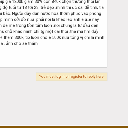
r vip giá 1200k giảm 30% còn 840k chọn thường thôi lần
 tuổi từ 18 tới 23, trẻ đẹp .mình thì đc cái dễ tính, tia
gười bắc. Người đầy đặn nước hoa thơm phức vào phòng
 mình cởi đồ nữa .phải nói là khéo léo anh e ạ..e này
 m đê mê trong bồn tắm luôn .nói chung là từ đầu đến
 ms chỗ khác mình chỉ tg một cái thôi .thế mà hm đấy
+ thêm 300k, tip luôn cho e 500k nữa tổng vị chi là mình
ha . ảnh cho ae thẩm.
You must log in or register to reply here.