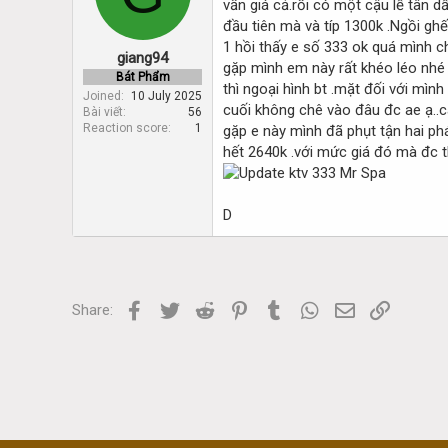
vấn giá cả.rồi có một cậu lễ tân d
d
d
s
a
đầu tiên mà và típ 1300k .Ngồi ghế
t
t
1 hồi thấy e số 333 ok quá mình 
giang94
a
e
gặp mình em này rất khéo léo nhé ô
r
Bát Phẩm
thì ngoại hình bt .mặt đối với mì
t
Joined
10 July 2025
cuối không chê vào đâu đc ae ạ..c
Bài viết
56
e
Reaction score
1
gặp e này mình đã phụt tận hai phá
r
hết 2640k .với mức giá đó mà đc t
D
Facebook
Twitter
Reddit
Pinterest
Tumblr
WhatsApp
Email
Link
Share: