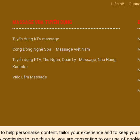
Liên hệ
Quảng
MASSAGE VUA TUYỂN DỤNG
Tuyển dụng KTV massage
M
Cộng Đồng Nghề Spa – Massage Việt Nam
M
Tuyển dụng KTV, Thu Ngân, Quản Lý - Massage, Nhà Hàng,
M
Karaoke
M
Việc Làm Massage
M
M
to help personalise content, tailor your experience and to keep you lo
y continuing to use this site, you are consenting to our use of cookie