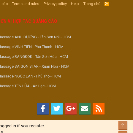
 cáo
Terms and rules
Privacy policy
Help
Trang chủ
R
S
S
ĐƠN VỊ HỢP TÁC QUẢNG CÁO
assage ÁNH DƯƠNG - Tân Sơn Nhì - HCM
assage VINH TIÊN - Phú Thạnh - HCM
assage BANGKOK - Tân Sơn Hòa - HCM
assage SAIGON STAR - Xuân Hòa - HCM
assage NGỌC LAN - Phú Thọ - HCM
assage TÊN LỬA - An Lạc - HCM
Top
gged in if you register.
s.