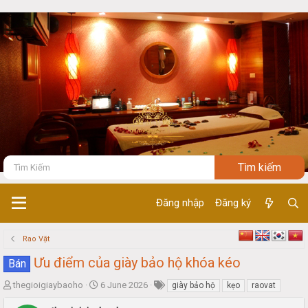
Đăng nhập
Đăng ký
Rao Vặt
Ưu điểm của giày bảo hộ khóa kéo
Bán
T
S
thegioigiaybaoho
6 June 2026
giày bảo hộ
kẹo
raovat
h
t