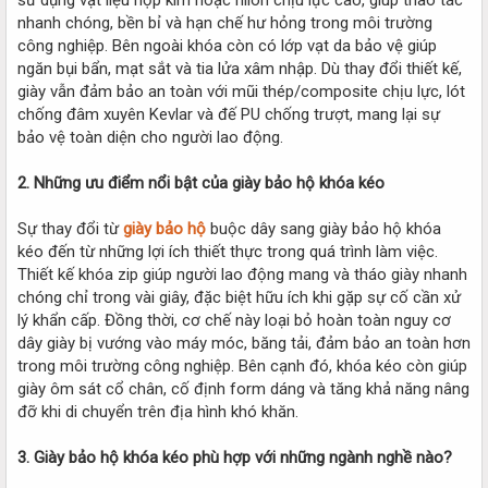
nhanh chóng, bền bỉ và hạn chế hư hỏng trong môi trường
công nghiệp. Bên ngoài khóa còn có lớp vạt da bảo vệ giúp
ngăn bụi bẩn, mạt sắt và tia lửa xâm nhập. Dù thay đổi thiết kế,
giày vẫn đảm bảo an toàn với mũi thép/composite chịu lực, lót
chống đâm xuyên Kevlar và đế PU chống trượt, mang lại sự
bảo vệ toàn diện cho người lao động.
2. Những ưu điểm nổi bật của giày bảo hộ khóa kéo
Sự thay đổi từ
giày bảo hộ
buộc dây sang giày bảo hộ khóa
kéo đến từ những lợi ích thiết thực trong quá trình làm việc.
Thiết kế khóa zip giúp người lao động mang và tháo giày nhanh
chóng chỉ trong vài giây, đặc biệt hữu ích khi gặp sự cố cần xử
lý khẩn cấp. Đồng thời, cơ chế này loại bỏ hoàn toàn nguy cơ
dây giày bị vướng vào máy móc, băng tải, đảm bảo an toàn hơn
trong môi trường công nghiệp. Bên cạnh đó, khóa kéo còn giúp
giày ôm sát cổ chân, cố định form dáng và tăng khả năng nâng
đỡ khi di chuyển trên địa hình khó khăn.
3. Giày bảo hộ khóa kéo phù hợp với những ngành nghề nào?