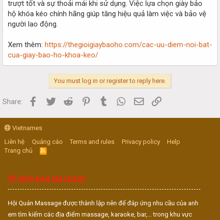
trượt tốt và sự thoải mái khi sử dụng. Việc lựa chọn giày bảo
hộ khóa kéo chính hãng giúp tăng hiệu quả làm việc và bảo vệ
người lao động.
Xem thêm:
https://thegioigiaybaoho.com/cac-uu-diem-noi-bat-
cua-giay-bao-ho-khoa-keo/
You must log in or register to reply here.
Facebook
Twitter
Reddit
Pinterest
Tumblr
WhatsApp
Email
Link
Share:
Vietnames
Liên hệ
Quảng cáo
Terms and rules
Privacy policy
Help
Trang chủ
R
S
S
VỀ DIỄN ĐÀN MASSAGE
Hội Quán Massage được thành lập nên để đáp ứng nhu cầu của anh
em tìm kiếm các địa điểm massage, karaoke, bar,... trong khu vực