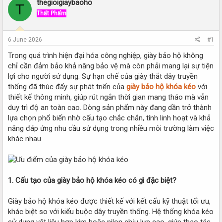
r
a
thegioigiaybaoho
T
e
r
Thất Phẩm
a
t
d
d
s
a
6 June 2026
#1
t
t
a
e
Trong quá trình hiện đại hóa công nghiệp, giày bảo hộ không
r
chỉ cần đảm bảo khả năng bảo vệ mà còn phải mang lại sự tiện
t
lợi cho người sử dụng. Sự hạn chế của giày thắt dây truyền
e
thống đã thúc đẩy sự phát triển của
giày bảo hộ khóa kéo
với
r
thiết kế thông minh, giúp rút ngắn thời gian mang tháo mà vẫn
duy trì độ an toàn cao. Dòng sản phẩm này đang dần trở thành
lựa chọn phổ biến nhờ cấu tạo chắc chắn, tính linh hoạt và khả
năng đáp ứng nhu cầu sử dụng trong nhiều môi trường làm việc
khác nhau.
1. Cấu tạo của giày bảo hộ khóa kéo có gì đặc biệt?
Giày bảo hộ khóa kéo được thiết kế với kết cấu kỹ thuật tối ưu,
khác biệt so với kiểu buộc dây truyền thống. Hệ thống khóa kéo
sử dụng vật liệu hợp kim hoặc nilon chịu lực cao, giúp thao tác