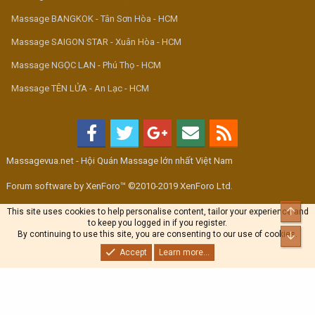
Massage BANGKOK - Tân Sơn Hòa - HCM
Massage SAIGON STAR - Xuân Hòa - HCM
Massage NGỌC LAN - Phú Thọ - HCM
Massage TÊN LỬA - An Lạc - HCM
Massagevua.net - Hội Quán Massage lớn nhất Việt Nam
Forum software by XenForo™ ©2010-2019 XenForo Ltd.
Top
This site uses cookies to help personalise content, tailor your experience and
to keep you logged in if you register.
By continuing to use this site, you are consenting to our use of cookies.
Bott
Accept
Learn more...