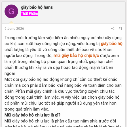
r
a
e
r
giày bảo hộ hans
G
a
t
Thất Phẩm
d
d
s
a
t
t
6 June 2026
#1
a
e
r
Trong môi trường làm việc tiềm ẩn nhiều nguy cơ như xây dựng,
t
cơ khí, sản xuất hay công nghiệp nặng, việc trang bị
giày bảo hộ
e
chất lượng là yếu tố vô cùng cần thiết để bảo vệ sức khỏe
r
người lao động. Trong đó,
mũi giày bảo hộ chịu lực
được xem
là một trong những bộ phận quan trọng nhất, giúp hạn chế
chấn thương khi xảy ra va đập hoặc tác động mạnh từ bên
ngoài.
Một đôi giày bảo hộ lao động không chỉ cần có thiết kế chắc
chắn mà còn phải đảm bảo khả năng bảo vệ toàn diện cho bàn
chân. Phần mũi giày chính là khu vực thường xuyên chịu tác
động trong quá trình làm việc, vì vậy việc lựa chọn giày bảo hộ
có phần mũi chịu lực tốt sẽ giúp người sử dụng yên tâm hơn
trong quá trình làm việc.
Mũi giày bảo hộ chịu lực là gì?
Mũi giày bảo hộ chịu lực là phần cấu tạo nằm phía trước đôi
giày bảo hộ, có nhiệm vụ bảo vệ các ngón chân khỏi những tác