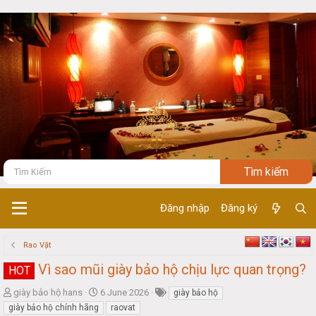
Đăng nhập
Đăng ký
Rao Vặt
Vì sao mũi giày bảo hộ chịu lực quan trọng?
HOT
T
S
giày bảo hộ hans
6 June 2026
giày bảo hộ
h
t
giày bảo hộ chính hãng
raovat