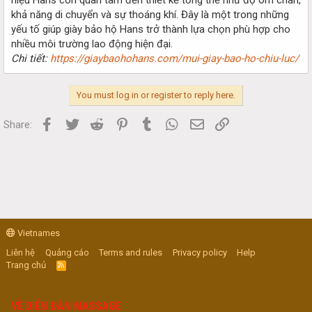
khả năng di chuyển và sự thoáng khí. Đây là một trong những
yếu tố giúp giày bảo hộ Hans trở thành lựa chọn phù hợp cho
nhiều môi trường lao động hiện đại.
Chi tiết:
https://giaybaohohans.com/mui-giay-bao-ho-chiu-luc/
You must log in or register to reply here.
Facebook
Twitter
Reddit
Pinterest
Tumblr
WhatsApp
Email
Link
Share:
Vietnames
Liên hệ
Quảng cáo
Terms and rules
Privacy policy
Help
Trang chủ
R
S
S
VỀ DIỄN ĐÀN MASSAGE