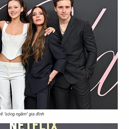
ề "sóng ngầm" gia đình