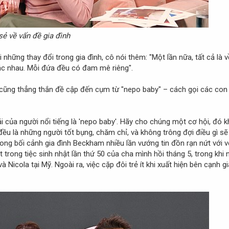
sẻ về vấn đề gia đình
 những thay đổi trong gia đình, cô nói thêm: "Một lần nữa, tất cả là 
ác nhau. Mỗi đứa đều có đam mê riêng".
cũng thẳng thắn đề cập đến cụm từ "nepo baby" – cách gọi các con c
i của người nổi tiếng là 'nepo baby'. Hãy cho chúng một cơ hội, đó k
ều là những người tốt bụng, chăm chỉ, và không trông đợi điều gì sẽ 
ong bối cảnh gia đình Beckham nhiều lần vướng tin đồn rạn nứt với 
t trong tiệc sinh nhật lần thứ 50 của cha mình hồi tháng 5, trong k
 Nicola tại Mỹ. Ngoài ra, việc cặp đôi trẻ ít khi xuất hiện bên cạnh