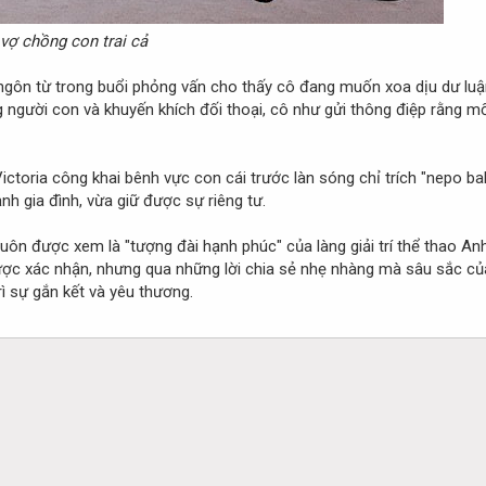
vợ chồng con trai cả
 ngôn từ trong buổi phỏng vấn cho thấy cô đang muốn xoa dịu dư luậ
ng người con và khuyến khích đối thoại, cô như gửi thông điệp rằng m
Victoria công khai bênh vực con cái trước làn sóng chỉ trích "nepo ba
nh gia đình, vừa giữ được sự riêng tư.
uôn được xem là "tượng đài hạnh phúc" của làng giải trí thể thao Anh
ợc xác nhận, nhưng qua những lời chia sẻ nhẹ nhàng mà sâu sắc của
ì sự gắn kết và yêu thương.