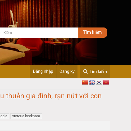
Đăng nhập
Đăng ký
Tìm kiếm
 thuẫn gia đình, rạn nứt với con
icola
victoria beckham