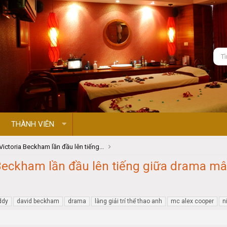
THÀNH VIÊN
Victoria Beckham lần đầu lên tiếng...
Beckham lần đầu lên tiếng giữa drama mâu
ddy
david beckham
drama
làng giải trí thể thao anh
mc alex cooper
n