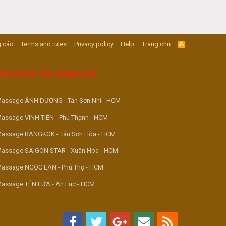
 cáo
Terms and rules
Privacy policy
Help
Trang chủ
R
S
S
ĐƠN VỊ HỢP TÁC QUẢNG CÁO
assage ÁNH DƯƠNG - Tân Sơn Nhì - HCM
assage VINH TIÊN - Phú Thạnh - HCM
assage BANGKOK - Tân Sơn Hòa - HCM
assage SAIGON STAR - Xuân Hòa - HCM
assage NGỌC LAN - Phú Thọ - HCM
assage TÊN LỬA - An Lạc - HCM