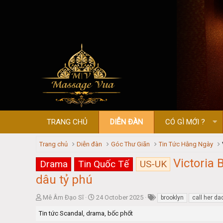
TRANG CHỦ
DIỄN ĐÀN
CÓ GÌ MỚI ?
Trang chủ
Diễn đàn
Góc Thư Giãn
Tin Tức Hằng Ngày
Victoria 
Drama
Tin Quốc Tế
US-UK
dâu tỷ phú
T
S
Mê Âm Đạo Sĩ
24 October 2025
brooklyn
call her da
h
t
Tin tức Scandal, drama, bốc phốt
r
a