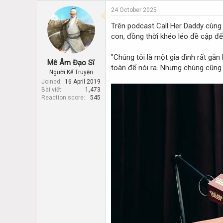
e
r
a
t
24 October 2025
d
d
Trên podcast Call Her Daddy cùng
s
a
con, đồng thời khéo léo đề cập đến
t
t
a
e
r
"Chúng tôi là một gia đình rất gắn 
Mê Âm Đạo Sĩ
t
toàn để nói ra. Nhưng chúng cũng c
Người Kể Truyện
e
r
Joined
16 April 2019
Bài viết
1,473
Reaction score
545