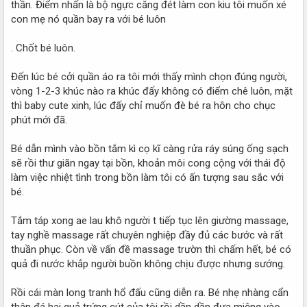
thần. Điểm nhấn là bộ ngực căng đét làm con kiu tôi muốn xé
con mẹ nó quần bay ra với bé luôn
. Chốt bé luôn.
Đến lúc bé cởi quần áo ra tôi mới thấy mình chọn đúng người,
vòng 1-2-3 khúc nào ra khúc đấy không có điểm chê luôn, mặt
thì baby cute xinh, lúc đấy chỉ muốn đè bé ra hôn cho chục
phút mới đã.
Bé dẫn mình vào bồn tắm kì cọ kĩ càng rửa ráy súng ống sạch
sẽ rồi thư giãn ngay tại bồn, khoản môi cong cộng với thái độ
làm việc nhiệt tình trong bồn làm tôi có ấn tượng sau sắc với
bé.
Tắm táp xong ae lau khô người t tiếp tục lên giường massage,
tay nghề massage rất chuyên nghiệp đầy đủ các bước và rất
thuần phục. Còn về vấn đề massage trườn thì chấm hết, bé có
quả đi nước khắp người buồn không chịu được nhưng sướng.
Rồi cái màn long tranh hổ đấu cũng diễn ra. Bé nhẹ nhàng cẩn
thận đá hai quả trứng cút của tôi rồi dần dần đưa miệng vào