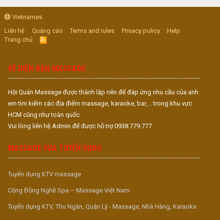
Vietnames
Liên hệ
Quảng cáo
Terms and rules
Privacy policy
Help
Trang chủ
R
S
S
VỀ DIỄN ĐÀN MASSAGE
Hội Quán Massage được thành lập nên để đáp ứng nhu cầu của anh
em tìm kiếm các địa điểm massage, karaoke, bar,... trong khu vực
HCM cũng như toàn quốc.
Vui lòng liên hệ Admin để được hỗ trợ 0938.779.777
MASSAGE VUA TUYỂN DỤNG
Tuyển dụng KTV massage
Cộng Đồng Nghề Spa – Massage Việt Nam
Tuyển dụng KTV, Thu Ngân, Quản Lý - Massage, Nhà Hàng, Karaoke