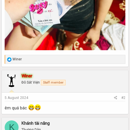
R
Winer
e
a
c
Winer
t
i
Đô Sát Viện
Staff member
o
n
s
5 August 2024
#2
:
êm quá bác
Khánh tài năng
K
Thường Dân