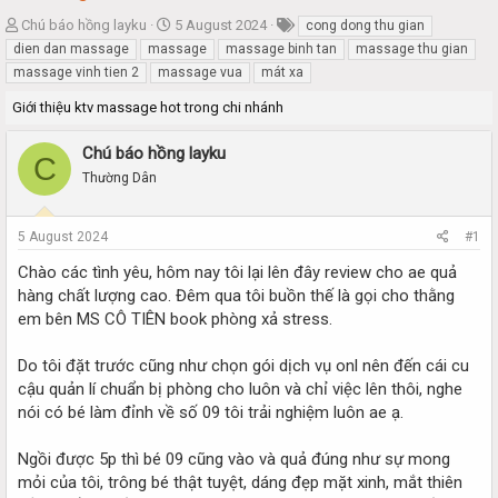
T
S
Chú báo hồng layku
5 August 2024
cong dong thu gian
h
t
dien dan massage
massage
massage binh tan
massage thu gian
r
a
massage vinh tien 2
massage vua
mát xa
e
r
a
t
Giới thiệu ktv massage hot trong chi nhánh
d
d
s
a
Chú báo hồng layku
C
t
t
Thường Dân
a
e
r
t
5 August 2024
#1
e
r
Chào các tình yêu, hôm nay tôi lại lên đây review cho ae quả
hàng chất lượng cao. Đêm qua tôi buồn thế là gọi cho thằng
em bên MS CÔ TIÊN book phòng xả stress.
Do tôi đặt trước cũng như chọn gói dịch vụ onl nên đến cái cu
cậu quản lí chuẩn bị phòng cho luôn và chỉ việc lên thôi, nghe
nói có bé làm đỉnh về số 09 tôi trải nghiệm luôn ae ạ.
Ngồi được 5p thì bé 09 cũng vào và quả đúng như sự mong
mỏi của tôi, trông bé thật tuyệt, dáng đẹp mặt xinh, mắt thiên