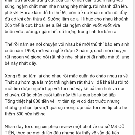
súng, ngậm chặt mân nhẹ nhàng nhẹ nhàng, rồi nhanh dần lên,
phê vkl. Hai ae làm đủ tư thế 69, còn trẻ có khác nước nôi đầy
đủ có khi còn thừa á. Sướng lắm ae ạ. Hì hục cho nhau khoảnh
20p thế là cực khoái ae ạ. Bé cia ngậm chặn vuốt vuốt vừa
buồn vừa sướng, ngậm hết số lượng trung tình tôi bắn ra.
Thế rồi nằm ae nói chuyện với nhau bé mới thủ thỉ bảo em sinh
cuối năm 1998, mới vào nghề được 2 năm ạ, cách nói chuyện
rất ngoan và giọng nói rất nhỏ nhẹ, phải nói đi nhiều mà tôi ưng
bé này nhất đấy.
Xong rồi ae tắm lại cho nhau rồi mặc quần áo chào nhau ra về.
Thật sự hôm qua là một trải nghiệm rất thú vị, đã khá lâu rồi tôi
mới tìm được người hợp với tôi như vậy kể cả làm tình và nói
chuyện. Chắc chắn cuối tuần này tôi lại qua book bé tiếp.
Tổng thiệt hại 800 tiền vé 1tr tiền tip vì có đặt trước nhưng
những gì nhận lại vượt quá sự mong đợi của tôi nên tip cho bé
thêm 500 nữa hêhhe
Nhân đây tôi cũng xin phép review một chút về cơ sở MS CÔ
TIÊN, thực sự mới đi lần đầu nhưng tôi thấy về vẫn đề tiếp