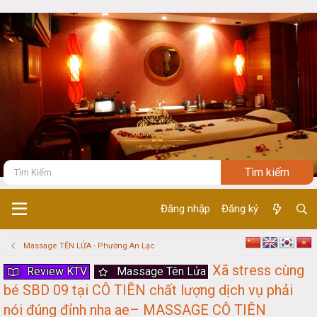
Đăng nhập
Đăng ký
Massage TÊN LỬA - Phường An Lạc
Xã stress cùng
Review KTV
Massage Tên Lửa
bé SBD 09 tại CÔ TIÊN chất lượng dịch vụ phải
nói đúng đỉnh nha ae– MASSAGE CÔ TIÊN