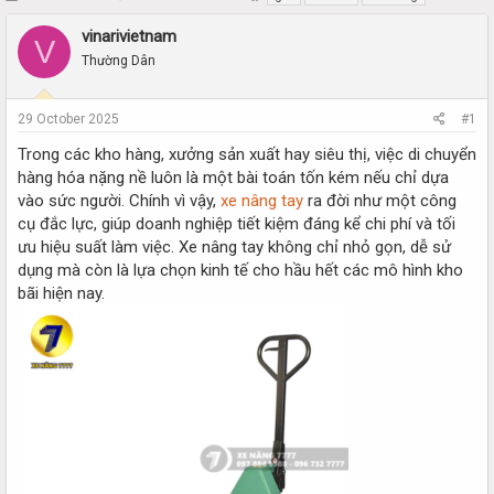
h
t
r
a
vinarivietnam
V
e
r
Thường Dân
a
t
d
d
s
a
29 October 2025
#1
t
t
a
e
Trong các kho hàng, xưởng sản xuất hay siêu thị, việc di chuyển
r
hàng hóa nặng nề luôn là một bài toán tốn kém nếu chỉ dựa
t
vào sức người. Chính vì vậy,
xe nâng tay
ra đời như một công
e
cụ đắc lực, giúp doanh nghiệp tiết kiệm đáng kể chi phí và tối
r
ưu hiệu suất làm việc. Xe nâng tay không chỉ nhỏ gọn, dễ sử
dụng mà còn là lựa chọn kinh tế cho hầu hết các mô hình kho
bãi hiện nay.