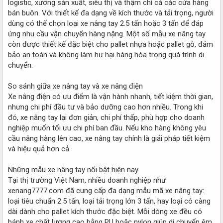
logistic, xưởng sản xuất, siêu thị và thậm chí cả các cửa hàng
bán buôn. Với thiết kế đa dạng về kích thước và tải trọng, người
dùng có thể chọn loại xe nâng tay 2.5 tấn hoặc 3 tấn để đáp
ứng nhu cầu vận chuyển hàng nặng. Một số mẫu xe nâng tay
còn được thiết kế đặc biệt cho pallet nhựa hoặc pallet gỗ, đảm
bảo an toàn và không làm hư hại hàng hóa trong quá trình di
chuyển.
So sánh giữa xe nâng tay và xe nâng điện
Xe nâng điện có ưu điểm là vận hành nhanh, tiết kiệm thời gian,
nhưng chi phí đầu tư và bảo dưỡng cao hơn nhiều. Trong khi
đó, xe nâng tay lại đơn giản, chi phí thấp, phù hợp cho doanh
nghiệp muốn tối ưu chi phí ban đầu. Nếu kho hàng không yêu
cầu nâng hàng lên cao, xe nâng tay chính là giải pháp tiết kiệm
và hiệu quả hơn cả.
Những mẫu xe nâng tay nổi bật hiện nay
Tại thị trường Việt Nam, nhiều doanh nghiệp như
xenang7777.com đã cung cấp đa dạng mẫu mã xe nâng tay:
loại tiêu chuẩn 2.5 tấn, loại tải trọng lớn 3 tấn, hay loại có càng
dài dành cho pallet kích thước đặc biệt. Mỗi dòng xe đều có
bánh xe chất lượng cao bằng PU hoặc nylon giúp di chuyển êm