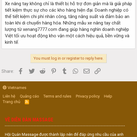
Xe nâng tay không chỉ là thiết bị hỗ trợ đơn giản mà là giải pháp
tiết kiệm thực sự cho các kho hàng hiện đại. Doanh nghiệp có
thể tiết kiệm chi phí nhân công, tăng năng suất và đảm bảo an
toàn khi di chuyển hàng hóa. Những mẫu xe nâng tay chất
lượng từ xenang7777.com đang giúp hàng nghìn doanh nghiệp
Việt tối ưu hoạt động kho vận một cách hiệu quả, bền vững và
kinh tế.
You must log in or register to reply here.
Facebook
Twitter
Reddit
Pinterest
Tumblr
WhatsApp
Email
Link
Share:
Vietnames
Liên hệ
Quảng cáo
Terms and rules
Privacy policy
Help
Trang chủ
R
S
S
VỀ DIỄN ĐÀN MASSAGE
Hội Quán Massage được thành lập nên để đáp ứng nhu cầu của anh