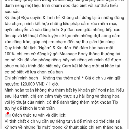
dành riêng một liệu trình chăm sóc đặc biệt với sự thấu hiểu
sâu sắc:
Kỹ thuật Độc quyền & Tinh tế: Không chỉ dừng lại ở những động
tác chạm, mình kết hợp những liệu pháp cảm xúc mềm mại,
uyển chuyển và sâu lắng hơn. Sự đan xen giữa những tiếp xúc
ấm áp và kỹ thuật điêu luyện sẽ tạo nên những đợt sóng cảm
xúc dâng trào, giúp chị em chạm đến sự thư giãn tận cùng.
Quy trình đặt lịch "Ngầm" & Kín đáo: Để đảm bảo bảo mật
100%, chị em cứ đăng ký gói Massage Body thông thường tại
cơ sở. Khi đã vào phòng riêng, hãy nói riêng với mình để được
phục vụ liệu trình đặc biệt này. Cam kết không một ai khác tại
cơ sở biết về lựa chọn của bạn.
Chi phí minh bạch – Không thu thêm phí: * Giá dịch vụ vẫn giữ
nguyên: 120.000 VNĐ / 1 giờ.
Mình hoàn toàn không thu thêm bất kỳ khoản phí Yoni nào. Nếu
sau liệu trình, chị em cảm thấy thực sự hài lòng và thăng hoa
với kỹ thuật của mình, có thể dành tặng thêm một khoản Tip
tùy hỷ để khích lệ tinh thần.
Cách thức tư vấn và đặt lịch:
Vì tính chất dịch vụ cần sự riêng tư và để mình có thể chia sẻ
kỹ hơn về những "bí mật" trong kỹ thuật giúp chị em thăng hoa,