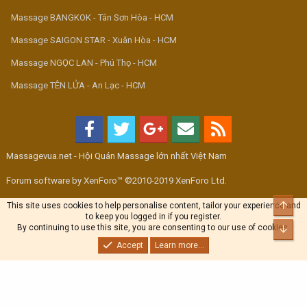
Massage BANGKOK - Tân Sơn Hòa - HCM
Massage SAIGON STAR - Xuân Hòa - HCM
Massage NGỌC LAN - Phú Thọ - HCM
Massage TÊN LỬA - An Lạc - HCM
Massagevua.net - Hội Quán Massage lớn nhất Việt Nam
Forum software by XenForo™ ©2010-2019 XenForo Ltd.
Top
This site uses cookies to help personalise content, tailor your experience and
to keep you logged in if you register.
By continuing to use this site, you are consenting to our use of cookies.
Bott
Accept
Learn more...