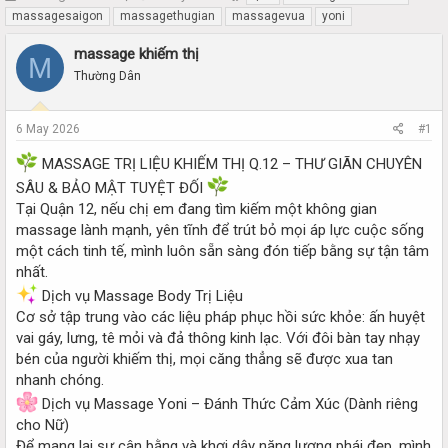
h
t
massagesaigon
massagethugian
massagevua
yoni
r
a
e
r
massage khiếm thị
M
a
t
Thường Dân
d
d
s
a
t
t
6 May 2026
#1
a
e
r
MASSAGE TRỊ LIỆU KHIẾM THỊ Q.12 – THƯ GIÃN CHUYÊN
t
SÂU & BẢO MẬT TUYỆT ĐỐI
e
Tại Quận 12, nếu chị em đang tìm kiếm một không gian
r
massage lành mạnh, yên tĩnh để trút bỏ mọi áp lực cuộc sống
một cách tinh tế, mình luôn sẵn sàng đón tiếp bằng sự tận tâm
nhất.
Dịch vụ Massage Body Trị Liệu
Cơ sở tập trung vào các liệu pháp phục hồi sức khỏe: ấn huyệt
vai gáy, lưng, tê mỏi và đả thông kinh lạc. Với đôi bàn tay nhạy
bén của người khiếm thị, mọi căng thẳng sẽ được xua tan
nhanh chóng.
Dịch vụ Massage Yoni – Đánh Thức Cảm Xúc (Dành riêng
cho Nữ)
Để mang lại sự cân bằng và khơi dậy năng lượng phái đẹp, mình