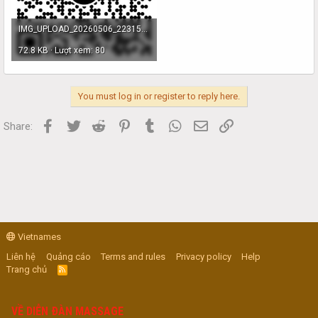
IMG_UPLOAD_20260506_223152.jpg
72.8 KB · Lượt xem: 80
You must log in or register to reply here.
Facebook
Twitter
Reddit
Pinterest
Tumblr
WhatsApp
Email
Link
Share:
Vietnames
Liên hệ
Quảng cáo
Terms and rules
Privacy policy
Help
Trang chủ
R
S
S
VỀ DIỄN ĐÀN MASSAGE