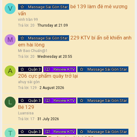
bé 139 làm đê mê vương
Massage Sài Gòn Star
V
vấn
vinh trần 99
Trả lời
20
Thursday at 21:09
229 KTV bí ẩn sẽ khiến anh
Massage Sài Gòn Star
M
em hài lòng
Mr Bao Chuẩn@1
Trả lời
20
Wednesday at 20:55
Quận 3
Review KTV
Massage Sài Gòn Star
A
206 cực phẩm quây trở lại
ahuy sài gòn
Trả lời
129
2 August 2026
Quận 3
Review KTV
Massage Sài Gòn Star
L
Bé 129
Luansisa
Trả lời
17
31 July 2026
Quận 3
Review KTV
Massage Sài Gòn Star
T