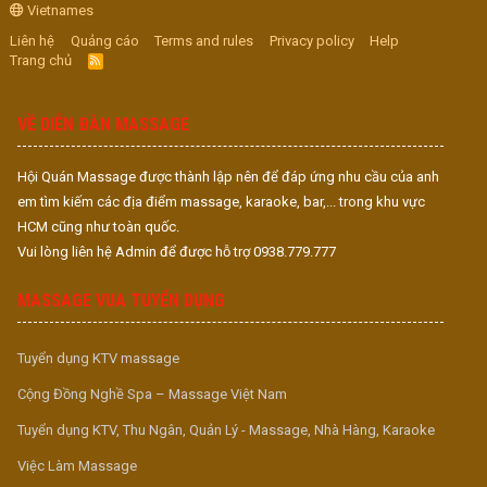
Vietnames
Liên hệ
Quảng cáo
Terms and rules
Privacy policy
Help
Trang chủ
R
S
S
VỀ DIỄN ĐÀN MASSAGE
Hội Quán Massage được thành lập nên để đáp ứng nhu cầu của anh
em tìm kiếm các địa điểm massage, karaoke, bar,... trong khu vực
HCM cũng như toàn quốc.
Vui lòng liên hệ Admin để được hỗ trợ 0938.779.777
MASSAGE VUA TUYỂN DỤNG
Tuyển dụng KTV massage
Cộng Đồng Nghề Spa – Massage Việt Nam
Tuyển dụng KTV, Thu Ngân, Quản Lý - Massage, Nhà Hàng, Karaoke
Việc Làm Massage