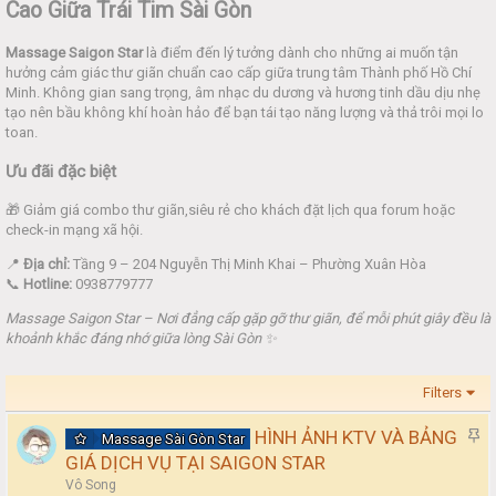
Cao Giữa Trái Tim Sài Gòn
Massage Saigon Star
là điểm đến lý tưởng dành cho những ai muốn tận
hưởng cảm giác thư giãn chuẩn cao cấp giữa trung tâm Thành phố Hồ Chí
Minh. Không gian sang trọng, âm nhạc du dương và hương tinh dầu dịu nhẹ
tạo nên bầu không khí hoàn hảo để bạn tái tạo năng lượng và thả trôi mọi lo
toan.
Ưu đãi đặc biệt
🎁 Giảm giá combo thư giãn,siêu rẻ cho khách đặt lịch qua forum hoặc
check-in mạng xã hội.
📍
Địa chỉ:
Tầng 9 – 204 Nguyễn Thị Minh Khai – Phường Xuân Hòa
📞
Hotline:
0938779777
Massage Saigon Star – Nơi đẳng cấp gặp gỡ thư giãn, để mỗi phút giây đều là
khoảnh khắc đáng nhớ giữa lòng Sài Gòn ✨
Filters
S
HÌNH ẢNH KTV VÀ BẢNG
Massage Sài Gòn Star
t
GIÁ DỊCH VỤ TẠI SAIGON STAR
i
Vô Song