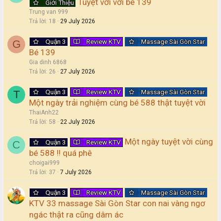
Tuyệt vời với bé 139
Giới Thiệu
Trung van 999
Trả lời
18
29 July 2026
Quận 3
Review KTV
Massage Sài Gòn Star
G
Bé 139
Gia dinh 6868
Trả lời
26
27 July 2026
Quận 3
Review KTV
Massage Sài Gòn Star
T
Một ngày trải nghiệm cùng bé 588 thật tuyệt vời
ThaiAnh22
Trả lời
58
22 July 2026
Một ngày tuyệt vời cùng
Quận 3
Review KTV
C
bé 588 !! quá phê
choigai999
Trả lời
37
7 July 2026
Quận 3
Review KTV
Massage Sài Gòn Star
KTV 33 massage Sài Gòn Star con nai vàng ngơ
ngác thật ra cũng dâm ác