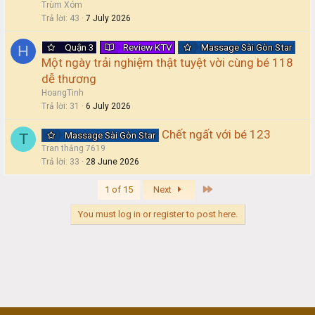
Trùm Xóm
Trả lời
43
7 July 2026
Quận 3
Review KTV
Massage Sài Gòn Star
H
Một ngày trải nghiệm thật tuyệt vời cùng bé 118
dễ thương
HoangTinh
Trả lời
31
6 July 2026
Chết ngất với bé 123
Massage Sài Gòn Star
T
Tran thắng 7619
Trả lời
33
28 June 2026
Last
1 of 15
Next
You must log in or register to post here.