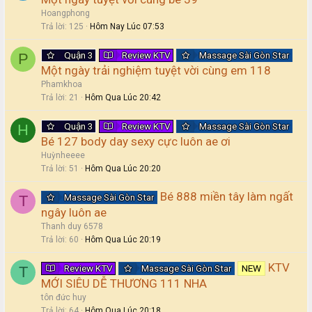
Hoangphong
Trả lời
125
Hôm Nay Lúc 07:53
Quận 3
Review KTV
Massage Sài Gòn Star
P
Một ngày trải nghiệm tuyệt vời cùng em 118
Phamkhoa
Trả lời
21
Hôm Qua Lúc 20:42
Quận 3
Review KTV
Massage Sài Gòn Star
H
Bé 127 body day sexy cực luôn ae ơi
Huỳnheeee
Trả lời
51
Hôm Qua Lúc 20:20
Bé 888 miền tây làm ngất
Massage Sài Gòn Star
T
ngây luôn ae
Thanh duy 6578
Trả lời
60
Hôm Qua Lúc 20:19
KTV
Review KTV
Massage Sài Gòn Star
NEW
T
MỚI SIÊU DỄ THƯƠNG 111 NHA
tôn đức huy
Trả lời
64
Hôm Qua Lúc 20:18