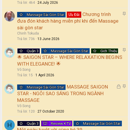
c
Trả lời
464
24 July 2026
k
S
Chương trình
y
Massage Sài Gòn Star
Ưu Đãi
t
đưa đón khách hàng miễn phí khi đến Massage
i
sài gòn star
c
Chinh Tokuda
k
Trả lời
736
13 June 2026
y
S
Quận 3
Massage Sài Gòn Star
Giới Thiệu
t
🌟 SAIGON STAR – WHERE RELAXATION BEGINS
i
WITH ELEGANCE! 🌟
c
Vô Song
k
Trả lời
15
1 April 2026
y
L
S
MASSAGE SAIGON
Massage Sài Gòn Star
o
t
STAR - NGÔI SAO SÁNG TRONG NGÀNH
c
i
MASSAGE
k
c
Vô Song
e
k
Trả lời
120
27 October 2020
d
y
Quận 3
Review KTV
Massage Sài Gòn Star
H
Một ngày tuyệt vời cùng bé 39