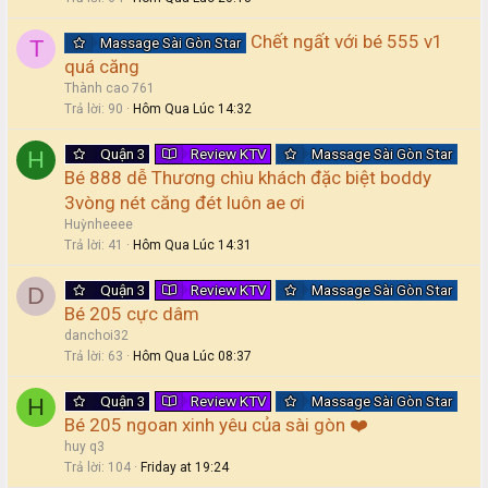
Chết ngất với bé 555 v1
Massage Sài Gòn Star
T
quá căng
Thành cao 761
Trả lời
90
Hôm Qua Lúc 14:32
Quận 3
Review KTV
Massage Sài Gòn Star
H
Bé 888 dễ Thương chìu khách đặc biệt boddy
3vòng nét căng đét luôn ae ơi
Huỳnheeee
Trả lời
41
Hôm Qua Lúc 14:31
Quận 3
Review KTV
Massage Sài Gòn Star
D
Bé 205 cực dâm
danchoi32
Trả lời
63
Hôm Qua Lúc 08:37
Quận 3
Review KTV
Massage Sài Gòn Star
H
Bé 205 ngoan xinh yêu của sài gòn ❤️
huy q3
Trả lời
104
Friday at 19:24