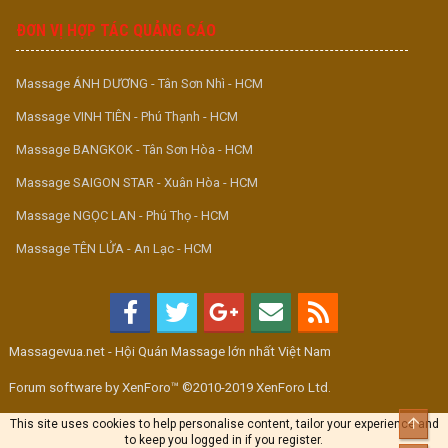
ĐƠN VỊ HỢP TÁC QUẢNG CÁO
Massage ÁNH DƯƠNG - Tân Sơn Nhì - HCM
Massage VINH TIÊN - Phú Thạnh - HCM
Massage BANGKOK - Tân Sơn Hòa - HCM
Massage SAIGON STAR - Xuân Hòa - HCM
Massage NGỌC LAN - Phú Thọ - HCM
Massage TÊN LỬA - An Lạc - HCM
Massagevua.net - Hội Quán Massage lớn nhất Việt Nam
Forum software by XenForo™ ©2010-2019 XenForo Ltd.
Top
This site uses cookies to help personalise content, tailor your experience and
to keep you logged in if you register.