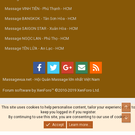
Massage VINH TIÊN - Phú Thạnh - HCM
Massage BANGKOK - Tân Sơn Hòa - HCM
Massage SAIGON STAR - Xuân Hòa - HCM
Massage NGỌC LAN - Phú Thọ - HCM
Massage TÊN LỬA - An Lạc - HCM
Massagevua.net - Hội Quán Massage lớn nhất Việt Nam
Forum software by XenForo™ ©2010-2019 XenForo Ltd.
Top
This site uses cookies to help personalise content, tailor your experience and to
keep you logged in if you register.
By continuing to use this site, you are consenting to our use of cookies.
Bot
Accept
Learn more...