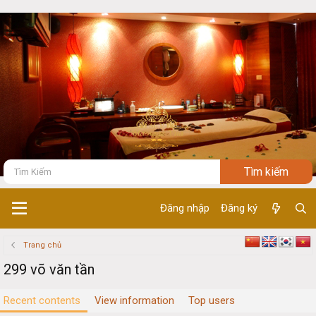
Đăng nhập
Đăng ký
Trang chủ
299 võ văn tần
Recent contents
View information
Top users