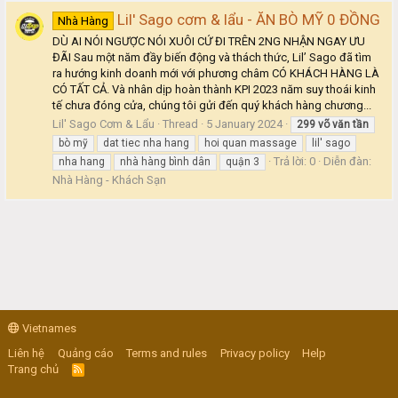
Lil' Sago cơm & lẩu - ĂN BÒ MỸ 0 ĐỒNG
Nhà Hàng
DÙ AI NÓI NGƯỢC NÓI XUÔI CỨ ĐI TRÊN 2NG NHẬN NGAY ƯU
ĐÃI Sau một năm đầy biến động và thách thức, Lil’ Sago đã tìm
ra hướng kinh doanh mới với phương châm CÓ KHÁCH HÀNG LÀ
CÓ TẤT CẢ. Và nhân dịp hoàn thành KPI 2023 năm suy thoái kinh
tế chưa đóng cửa, chúng tôi gửi đến quý khách hàng chương...
Lil' Sago Cơm & Lẩu
Thread
5 January 2024
299
võ
văn
tần
bò mỹ
dat tiec nha hang
hoi quan massage
lil' sago
Trả lời: 0
Diễn đàn:
nha hang
nhà hàng bình dân
quận 3
Nhà Hàng - Khách Sạn
Vietnames
Liên hệ
Quảng cáo
Terms and rules
Privacy policy
Help
Trang chủ
R
S
S