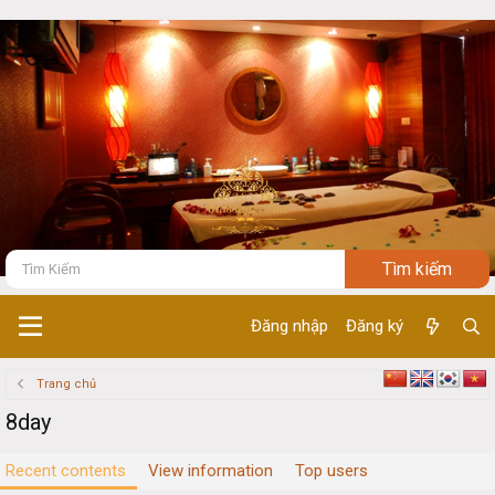
Đăng nhập
Đăng ký
Trang chủ
8day
Recent contents
View information
Top users