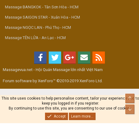
Massage BANGKOK - Tân Sơn Hòa - HCM
Massage SAIGON STAR - Xuân Hòa - HCM
Massage NGỌC LAN - Phú Thọ - HCM
Massage TÊN LỬA - An Lạc - HCM
Massagevua.net - Hội Quán Massage lớn nhất Việt Nam
Forum software by XenForo™ ©2010-2019 XenForo Ltd.
Top
This site uses cookies to help personalise content, tailor your experience and to
keep you logged in if you register.
By continuing to use this site, you are consenting to our use of cookies.
Bot
Accept
Learn more...