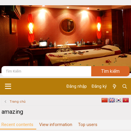
Đăng nhập
Đăng ký
Trang chủ
amazing
Recent contents
View information
Top users