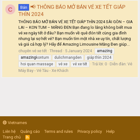
📢 THÔNG BÁO MỞ BÁN VÉ XE TẾT GIÁP
Bán
C
THÌN 2024
THÔNG BÁO MỞ BÁN VÉ XE TẾT GIÁP THÌN 2024 SÀI GÒN – GIA
LAI – KON TUM – MĂNG ĐEN Bạn đang lo lắng không biết mua
vé xe ngày tết ở đâu? Bạn muốn về quê đón tết cùng gia đình
nhưng lại sợ hết vé? Bạn muốn tìm một nhà xe uy tín, chất lượng
và giá cả hợp lý? Hãy để Amazing Limousine Măng Đen giúp...
chuyên vé xe tết
Thread
5 January 2024
amazing
amazing
kontum
dulichmangden
giáp thìn 2024
Trả lời: 0
Diễn đàn:
Vé
hoi quan massage
vé xe
vé xe tết
Máy Bay - Vé Tàu - Xe Khách
Vietnames
Liên hệ
Quảng cáo
Terms and rules
Privacy policy
Help
Trang chủ
R