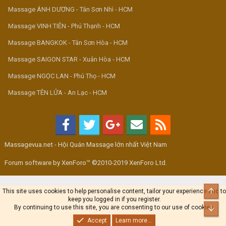
Massage ÁNH DƯƠNG - Tân Sơn Nhì - HCM
Massage VINH TIÊN - Phú Thạnh - HCM
Massage BANGKOK - Tân Sơn Hòa - HCM
Massage SAIGON STAR - Xuân Hòa - HCM
Massage NGỌC LAN - Phú Thọ - HCM
Massage TÊN LỬA - An Lạc - HCM
Massagevua.net - Hội Quán Massage lớn nhất Việt Nam
Forum software by XenForo™ ©2010-2019 XenForo Ltd.
Top
This site uses cookies to help personalise content, tailor your experience and to
keep you logged in if you register.
By continuing to use this site, you are consenting to our use of cookies.
Bot
Accept
Learn more...