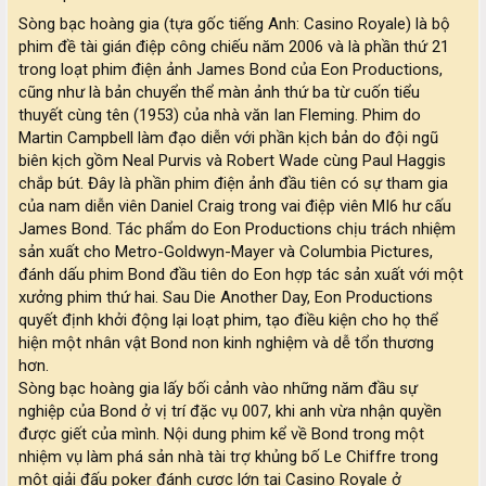
Sòng bạc hoàng gia (tựa gốc tiếng Anh: Casino Royale) là bộ
phim đề tài gián điệp công chiếu năm 2006 và là phần thứ 21
trong loạt phim điện ảnh James Bond của Eon Productions,
cũng như là bản chuyển thể màn ảnh thứ ba từ cuốn tiểu
thuyết cùng tên (1953) của nhà văn Ian Fleming. Phim do
Martin Campbell làm đạo diễn với phần kịch bản do đội ngũ
biên kịch gồm Neal Purvis và Robert Wade cùng Paul Haggis
chắp bút. Đây là phần phim điện ảnh đầu tiên có sự tham gia
của nam diễn viên Daniel Craig trong vai điệp viên MI6 hư cấu
James Bond. Tác phẩm do Eon Productions chịu trách nhiệm
sản xuất cho Metro-Goldwyn-Mayer và Columbia Pictures,
đánh dấu phim Bond đầu tiên do Eon hợp tác sản xuất với một
xưởng phim thứ hai. Sau Die Another Day, Eon Productions
quyết định khởi động lại loạt phim, tạo điều kiện cho họ thể
hiện một nhân vật Bond non kinh nghiệm và dễ tổn thương
hơn.
Sòng bạc hoàng gia lấy bối cảnh vào những năm đầu sự
nghiệp của Bond ở vị trí đặc vụ 007, khi anh vừa nhận quyền
được giết của mình. Nội dung phim kể về Bond trong một
nhiệm vụ làm phá sản nhà tài trợ khủng bố Le Chiffre trong
một giải đấu poker đánh cược lớn tại Casino Royale ở