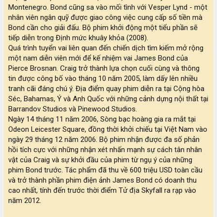
Montenegro. Bond cũng sa vào mối tình với Vesper Lynd - một
nhân viên ngân quỹ được giao công việc cung cấp số tiền mà
Bond cần cho giải đấu. Bộ phim khởi động một tiểu phần sẽ
tiếp diễn trong Định mức khuây khỏa (2008).
Quá trình tuyển vai liên quan đến chiến dịch tìm kiếm mở rộng
một nam diễn viên mới để kế nhiệm vai James Bond của
Pierce Brosnan. Craig trở thành lựa chọn cuối cùng và thông
tin được công bố vào tháng 10 năm 2005, làm dấy lên nhiều
tranh cãi đáng chú ý. Địa điểm quay phim diễn ra tại Cộng hòa
Séc, Bahamas, Ý và Anh Quốc với những cảnh dựng nội thất tại
Barrandov Studios và Pinewood Studios.
Ngày 14 tháng 11 năm 2006, Sòng bạc hoàng gia ra mắt tại
Odeon Leicester Square, đồng thời khởi chiếu tại Việt Nam vào
ngày 29 tháng 12 năm 2006. Bộ phim nhận được đa số phản
hồi tích cực với những nhận xét nhấn mạnh sự cách tân nhân
vật của Craig và sự khởi đầu của phim từ ngụ ý của những
phim Bond trước. Tác phẩm đã thu về 600 triệu USD toàn cầu
và trở thành phần phim điện ảnh James Bond có doanh thu
cao nhất, tính đến trước thời điểm Tử địa Skyfall ra rạp vào
năm 2012.