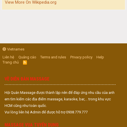
View More On Wikipedia.org
Vietnames
Liên hệ
Quảng cáo
Terms and rules
Privacy policy
Help
Trang chủ
R
S
S
VỀ DIỄN ĐÀN MASSAGE
Hội Quán Massage được thành lập nên để đáp ứng nhu cầu của anh
em tìm kiếm các địa điểm massage, karaoke, bar,... trong khu vực
HCM cũng như toàn quốc.
Vui lòng liên hệ Admin để được hỗ trợ 0938.779.777
MASSAGE VUA TUYỂN DỤNG