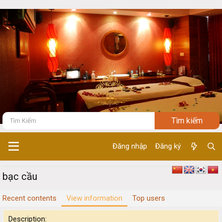
Đăng nhập
Đăng ký
bạc cầu
Recent contents
View information
Top users
Description