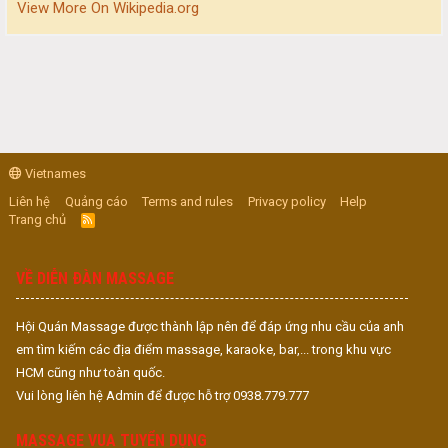
View More On Wikipedia.org
Vietnames
Liên hệ
Quảng cáo
Terms and rules
Privacy policy
Help
Trang chủ
R
S
S
VỀ DIỄN ĐÀN MASSAGE
Hội Quán Massage được thành lập nên để đáp ứng nhu cầu của anh
em tìm kiếm các địa điểm massage, karaoke, bar,... trong khu vực
HCM cũng như toàn quốc.
Vui lòng liên hệ Admin để được hỗ trợ 0938.779.777
MASSAGE VUA TUYỂN DỤNG