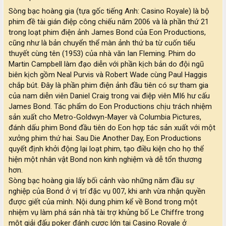
Sòng bạc hoàng gia (tựa gốc tiếng Anh: Casino Royale) là bộ
phim đề tài gián điệp công chiếu năm 2006 và là phần thứ 21
trong loạt phim điện ảnh James Bond của Eon Productions,
cũng như là bản chuyển thể màn ảnh thứ ba từ cuốn tiểu
thuyết cùng tên (1953) của nhà văn Ian Fleming. Phim do
Martin Campbell làm đạo diễn với phần kịch bản do đội ngũ
biên kịch gồm Neal Purvis và Robert Wade cùng Paul Haggis
chắp bút. Đây là phần phim điện ảnh đầu tiên có sự tham gia
của nam diễn viên Daniel Craig trong vai điệp viên MI6 hư cấu
James Bond. Tác phẩm do Eon Productions chịu trách nhiệm
sản xuất cho Metro-Goldwyn-Mayer và Columbia Pictures,
đánh dấu phim Bond đầu tiên do Eon hợp tác sản xuất với một
xưởng phim thứ hai. Sau Die Another Day, Eon Productions
quyết định khởi động lại loạt phim, tạo điều kiện cho họ thể
hiện một nhân vật Bond non kinh nghiệm và dễ tổn thương
hơn.
Sòng bạc hoàng gia lấy bối cảnh vào những năm đầu sự
nghiệp của Bond ở vị trí đặc vụ 007, khi anh vừa nhận quyền
được giết của mình. Nội dung phim kể về Bond trong một
nhiệm vụ làm phá sản nhà tài trợ khủng bố Le Chiffre trong
một giải đấu poker đánh cược lớn tại Casino Royale ở