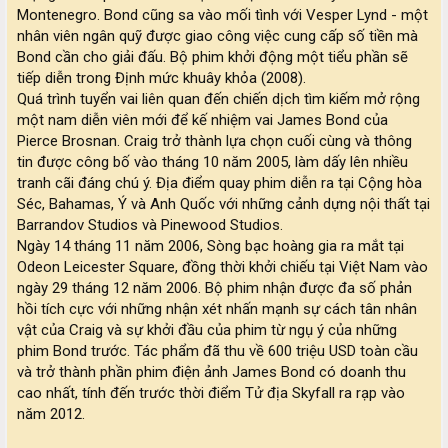
Montenegro. Bond cũng sa vào mối tình với Vesper Lynd - một
nhân viên ngân quỹ được giao công việc cung cấp số tiền mà
Bond cần cho giải đấu. Bộ phim khởi động một tiểu phần sẽ
tiếp diễn trong Định mức khuây khỏa (2008).
Quá trình tuyển vai liên quan đến chiến dịch tìm kiếm mở rộng
một nam diễn viên mới để kế nhiệm vai James Bond của
Pierce Brosnan. Craig trở thành lựa chọn cuối cùng và thông
tin được công bố vào tháng 10 năm 2005, làm dấy lên nhiều
tranh cãi đáng chú ý. Địa điểm quay phim diễn ra tại Cộng hòa
Séc, Bahamas, Ý và Anh Quốc với những cảnh dựng nội thất tại
Barrandov Studios và Pinewood Studios.
Ngày 14 tháng 11 năm 2006, Sòng bạc hoàng gia ra mắt tại
Odeon Leicester Square, đồng thời khởi chiếu tại Việt Nam vào
ngày 29 tháng 12 năm 2006. Bộ phim nhận được đa số phản
hồi tích cực với những nhận xét nhấn mạnh sự cách tân nhân
vật của Craig và sự khởi đầu của phim từ ngụ ý của những
phim Bond trước. Tác phẩm đã thu về 600 triệu USD toàn cầu
và trở thành phần phim điện ảnh James Bond có doanh thu
cao nhất, tính đến trước thời điểm Tử địa Skyfall ra rạp vào
năm 2012.