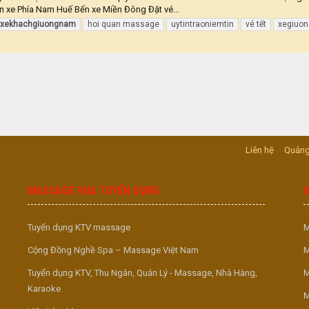
n xe Phía Nam Huế Bến xe Miền Đông Đặt vé...
txekhachgiuongnam
hoi quan massage
uytintraoniemtin
vé tết
xegiuo
Liên hệ
Quảng
MASSAGE VUA TUYỂN DỤNG
Tuyển dụng KTV massage
M
Cộng Đồng Nghề Spa – Massage Việt Nam
M
Tuyển dụng KTV, Thu Ngân, Quản Lý - Massage, Nhà Hàng,
M
Karaoke
M