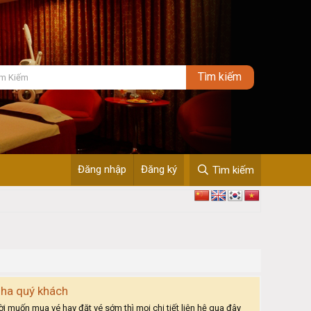
Đăng nhập
Đăng ký
Tìm kiếm
 nha quý khách
ốn mua vé hay đặt vé sớm thì mọi chi tiết liện hệ qua đây