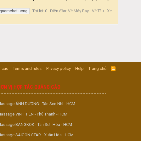
Trả lời: 0
Diễn đàn:
Vé Máy Bay - Vé Tàu - Xe
ngnamchatluong
 cáo
Terms and rules
Privacy policy
Help
Trang chủ
R
S
S
ĐƠN VỊ HỢP TÁC QUẢNG CÁO
assage ÁNH DƯƠNG - Tân Sơn Nhì - HCM
assage VINH TIÊN - Phú Thạnh - HCM
assage BANGKOK - Tân Sơn Hòa - HCM
assage SAIGON STAR - Xuân Hòa - HCM