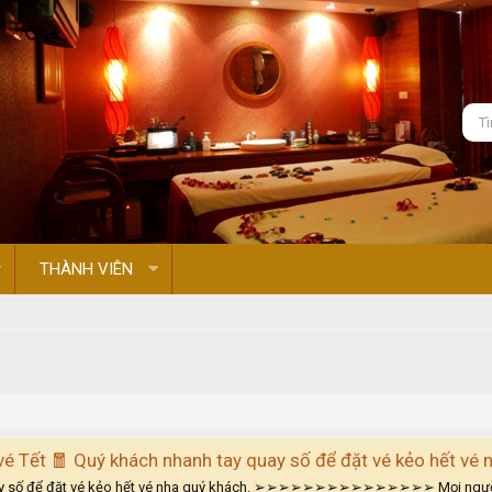
THÀNH VIÊN
 vé Tết 🧧 Quý khách nhanh tay quay số để đặt vé kẻo hết vé
 quay số để đặt vé kẻo hết vé nha quý khách. ➢➢➢➢➢➢➢➢➢➢➢➢➢➢➢ Mọi người mu