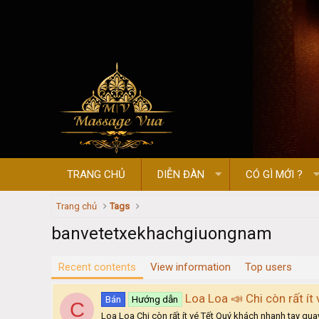
TRANG CHỦ
DIỄN ĐÀN
CÓ GÌ MỚI ?
Trang chủ
Tags
banvetetxekhachgiuongnam
Recent contents
View information
Top users
Loa Loa 📣 Chi còn rất ít
Bán
Hướng dẫn
C
Loa Loa Chi còn rất ít vé Tết Quý khách nhanh tay