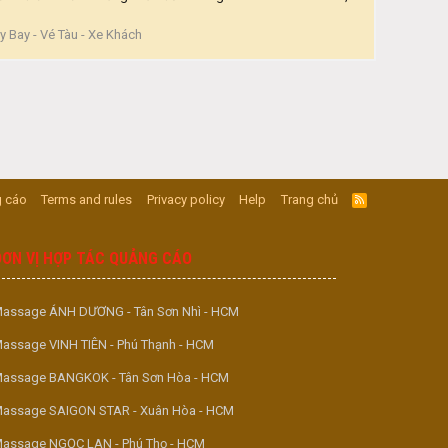
 Bay - Vé Tàu - Xe Khách
 cáo
Terms and rules
Privacy policy
Help
Trang chủ
R
S
S
ĐƠN VỊ HỢP TÁC QUẢNG CÁO
assage ÁNH DƯƠNG - Tân Sơn Nhì - HCM
assage VINH TIÊN - Phú Thạnh - HCM
assage BANGKOK - Tân Sơn Hòa - HCM
assage SAIGON STAR - Xuân Hòa - HCM
assage NGỌC LAN - Phú Thọ - HCM