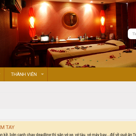
THÀNH VIÊN
ẦM TAY
, bên cạnh chạy deadline thì săn vé xe, vé tàu, vé máy bay,...để về quê ăn Tế