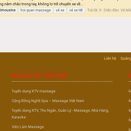
ũng nằm chắc trong tay, không lo trễ chuyến xe về...
Trả lời: 0
Diễn đàn:
Vé Máy
limousine
hoi quan massage
vé xe
vé xe tết
Liên hệ
Quảng
MASSAGE VUA TUYỂN DỤNG
Tuyển dụng KTV massage
M
Cộng Đồng Nghề Spa – Massage Việt Nam
M
Tuyển dụng KTV, Thu Ngân, Quản Lý - Massage, Nhà Hàng,
M
Karaoke
M
Việc Làm Massage
M