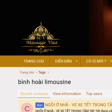
TRANG CHỦ
DIỄN ĐÀN
CÓ GÌ MỚI ?
Trang chủ
Tags
bình hoài limousine
Recent contents
View information
Top users
NGỒI Ở NHÀ - VÉ XE TẾT TRONG T
Bán
C
NGỒI Ở NHÀ - VÉ XE TẾT TRONG TẦM TAY Tết đang cận kề