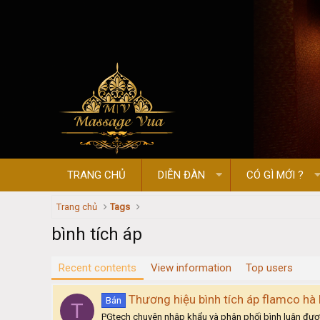
TRANG CHỦ
DIỄN ĐÀN
CÓ GÌ MỚI ?
Trang chủ
Tags
bình tích áp
Recent contents
View information
Top users
Thương hiệu bình tích áp flamco hà 
Bán
T
PGtech chuyên nhập khẩu và phân phối bình luận đượ