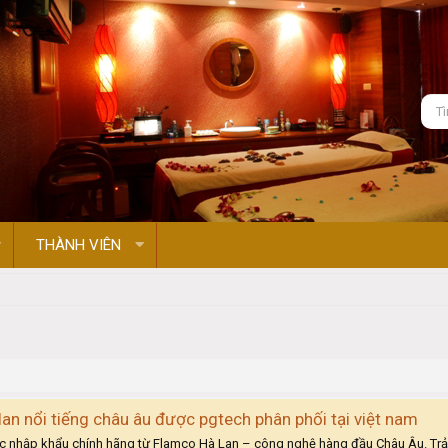
THÀNH VIÊN
lan nổi tiếng châu âu được pgtech phân phối tại việt nam
c nhập khẩu chính hãng từ Flamco Hà Lan – công nghệ hàng đầu Châu Âu. Trải