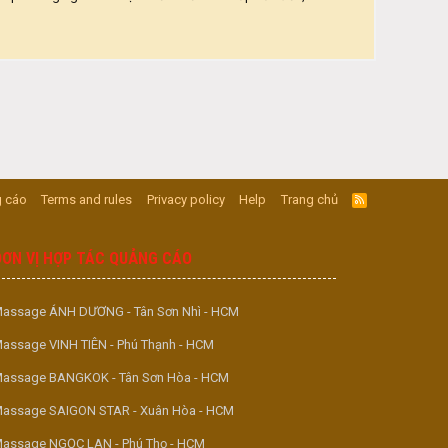
 cáo
Terms and rules
Privacy policy
Help
Trang chủ
R
S
S
ĐƠN VỊ HỢP TÁC QUẢNG CÁO
assage ÁNH DƯƠNG - Tân Sơn Nhì - HCM
assage VINH TIÊN - Phú Thạnh - HCM
assage BANGKOK - Tân Sơn Hòa - HCM
assage SAIGON STAR - Xuân Hòa - HCM
assage NGỌC LAN - Phú Thọ - HCM