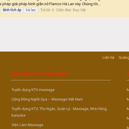
ải pháp giải pháp bình giãn nở Flamco Hà Lan này. Chúng tôi...
Trả lời: 0
Diễn đàn:
Rao Vặt
bình
tích
áp
hà lan
Liên hệ
Quảng
MASSAGE VUA TUYỂN DỤNG
Tuyển dụng KTV massage
M
Cộng Đồng Nghề Spa – Massage Việt Nam
M
Tuyển dụng KTV, Thu Ngân, Quản Lý - Massage, Nhà Hàng,
M
Karaoke
M
Việc Làm Massage
M