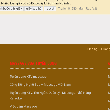
 Nhiều loại giày có số lỗ xỏ dây khác nhau Ngành...
Trả lời: 0
Diễn đàn:
Rao Vặt
ch
buộc
dây
giày
giày
bảo hộ
raovat
Liên hệ
Quảng
MASSAGE VUA TUYỂN DỤNG
Tuyển dụng KTV massage
M
Cộng Đồng Nghề Spa – Massage Việt Nam
M
Tuyển dụng KTV, Thu Ngân, Quản Lý - Massage, Nhà Hàng,
M
Karaoke
M
Việc Làm Massage
M