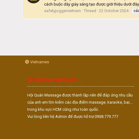
cách buộc dây giày sáng tạo được giới thiệu dưới đây.
safetyjoggervietnam
Thread
22 October 2024
cá
Vietnames
VỀ DIỄN ĐÀN MASSAGE
Hội Quán Massage được thành lập nên để đáp ứng nhu cầu
của anh em tìm kiếm các địa điểm massage, karaoke, bar,...
trong khu vực HCM cũng như toàn quốc.
Vui lòng liên hệ Admin để được hỗ trợ 0938.779.777