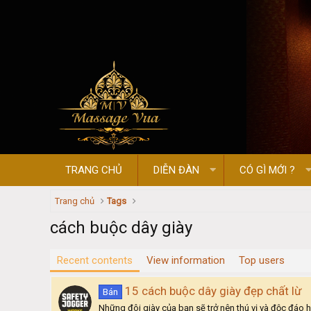
TRANG CHỦ
DIỄN ĐÀN
CÓ GÌ MỚI ?
Trang chủ
Tags
cách buộc dây giày
Recent contents
View information
Top users
15 cách buộc dây giày đẹp chất lừ
Bán
Những đôi giày của bạn sẽ trở nên thú vị và độc đáo 