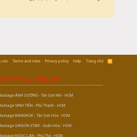
 cáo
Terms and rules
Privacy policy
Help
Trang chủ
R
S
S
ĐƠN VỊ HỢP TÁC QUẢNG CÁO
assage ÁNH DƯƠNG - Tân Sơn Nhì - HCM
assage VINH TIÊN - Phú Thạnh - HCM
assage BANGKOK - Tân Sơn Hòa - HCM
assage SAIGON STAR - Xuân Hòa - HCM
assage NGỌC LAN - Phú Thọ - HCM