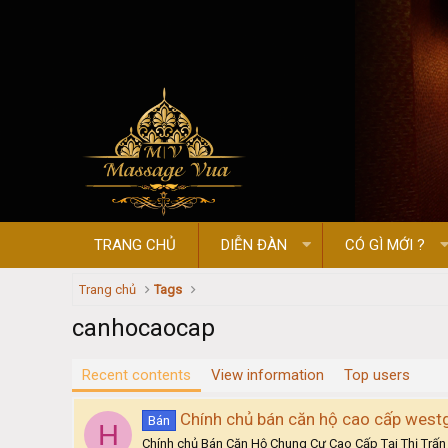
TRANG CHỦ
DIỄN ĐÀN
CÓ GÌ MỚI ?
Trang chủ
Tags
canhocaocap
Recent contents
View information
Top users
Chính chủ bán căn hộ cao cấp west
Bán
H
Chính chủ Bán Căn Hộ Chung Cư Cao Cấp Tại Thị Trấn