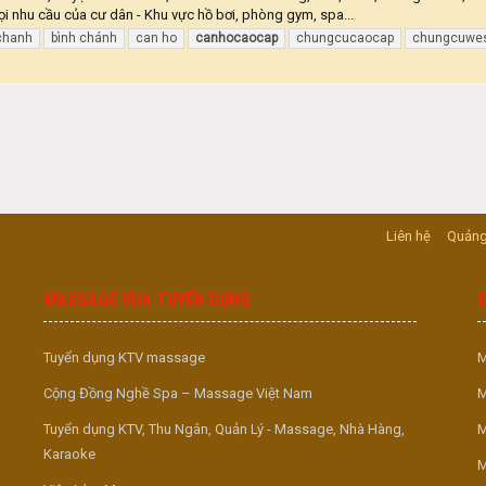
i nhu cầu của cư dân - Khu vực hồ bơi, phòng gym, spa...
chanh
bình chánh
can ho
canhocaocap
chungcucaocap
chungcuwes
Liên hệ
Quảng
MASSAGE VUA TUYỂN DỤNG
Tuyển dụng KTV massage
M
Cộng Đồng Nghề Spa – Massage Việt Nam
M
Tuyển dụng KTV, Thu Ngân, Quản Lý - Massage, Nhà Hàng,
M
Karaoke
M