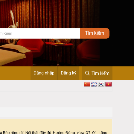
Đăng nhập
Đăng ký
Tìm kiếm
 Bếp rộng rãi. Nội thất đầy đủ. Hướng Đông, view Q7, Q1…tầng