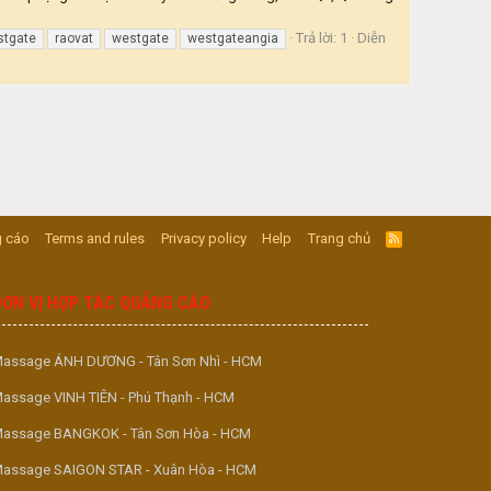
Trả lời: 1
Diễn
tgate
raovat
westgate
westgateangia
 cáo
Terms and rules
Privacy policy
Help
Trang chủ
R
S
S
ĐƠN VỊ HỢP TÁC QUẢNG CÁO
assage ÁNH DƯƠNG - Tân Sơn Nhì - HCM
assage VINH TIÊN - Phú Thạnh - HCM
assage BANGKOK - Tân Sơn Hòa - HCM
assage SAIGON STAR - Xuân Hòa - HCM