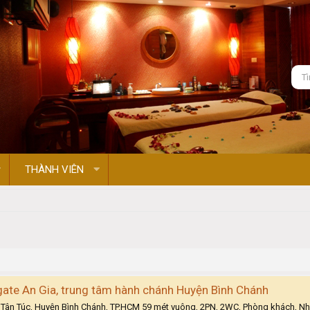
THÀNH VIÊN
gate An Gia, trung tâm hành chánh Huyện Bình Chánh
 Tân Túc, Huyện Bình Chánh, TP.HCM 59 mét vuông, 2PN, 2WC, Phòng khách, Nhà