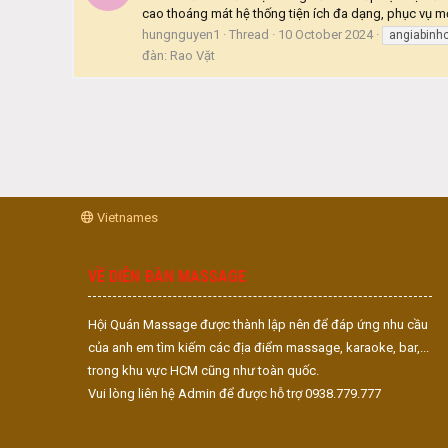
cao thoáng mát hệ thống tiện ích đa dạng, phục vụ mọ
hungnguyen1
Thread
10 October 2024
angiabinh
đàn:
Rao Vặt
Vietnames
VỀ DIỄN ĐÀN MASSAGE
Hội Quán Massage được thành lập nên để đáp ứng nhu cầu
của anh em tìm kiếm các địa điểm massage, karaoke, bar,...
trong khu vực HCM cũng như toàn quốc.
Vui lòng liên hệ Admin để được hỗ trợ 0938.779.777