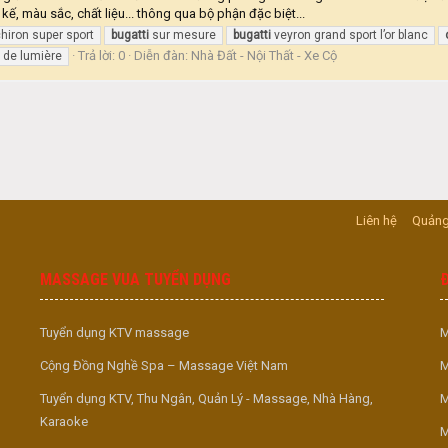
ế, màu sắc, chất liệu... thông qua bộ phận đặc biệt...
hiron super sport
bugatti
sur mesure
bugatti
veyron grand sport l’or blanc
Trả lời: 0
Diễn đàn:
Nhà Đất - Nội Thất - Xe Cộ
 de lumière
Liên hệ
Quảng
MASSAGE VUA TUYỂN DỤNG
Tuyển dụng KTV massage
M
Cộng Đồng Nghề Spa – Massage Việt Nam
M
Tuyển dụng KTV, Thu Ngân, Quản Lý - Massage, Nhà Hàng,
M
Karaoke
M