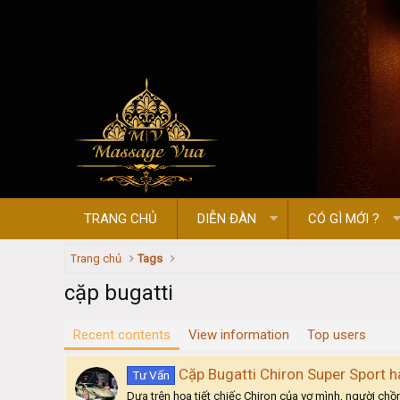
TRANG CHỦ
DIỄN ĐÀN
CÓ GÌ MỚI ?
Trang chủ
Tags
cặp bugatti
Recent contents
View information
Top users
Cặp Bugatti Chiron Super Sport 
Tư Vấn
Dựa trên họa tiết chiếc Chiron của vợ mình, người c