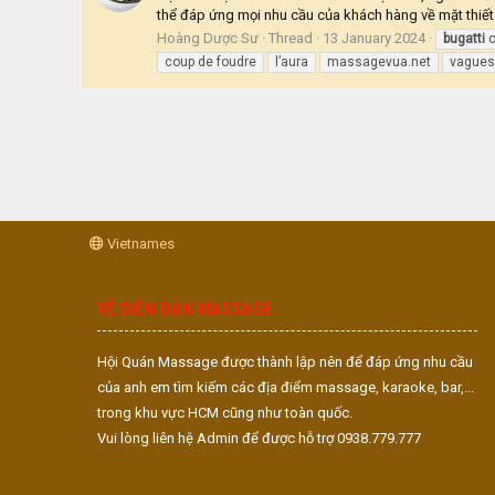
thể đáp ứng mọi nhu cầu của khách hàng về mặt thiết k
Hoàng Dược Sư
Thread
13 January 2024
bugatti
c
coup de foudre
l’aura
massagevua.net
vagues
Vietnames
VỀ DIỄN ĐÀN MASSAGE
Hội Quán Massage được thành lập nên để đáp ứng nhu cầu
của anh em tìm kiếm các địa điểm massage, karaoke, bar,...
trong khu vực HCM cũng như toàn quốc.
Vui lòng liên hệ Admin để được hỗ trợ 0938.779.777