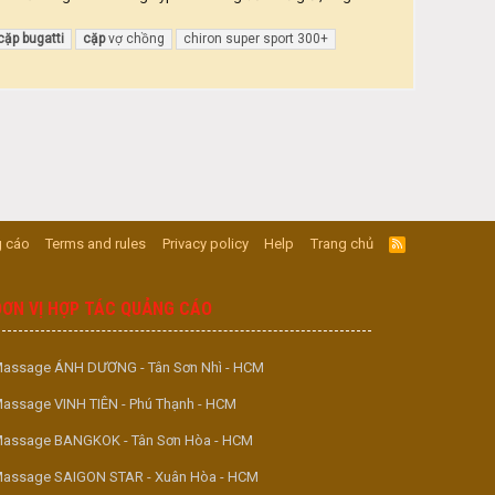
cặp
bugatti
cặp
vợ chồng
chiron super sport 300+
 cáo
Terms and rules
Privacy policy
Help
Trang chủ
R
S
S
ĐƠN VỊ HỢP TÁC QUẢNG CÁO
assage ÁNH DƯƠNG - Tân Sơn Nhì - HCM
assage VINH TIÊN - Phú Thạnh - HCM
assage BANGKOK - Tân Sơn Hòa - HCM
assage SAIGON STAR - Xuân Hòa - HCM