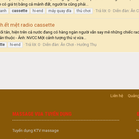
 có giá trị bằng cả mảnh đất, người ta cũng phải...
Trả lời: 0
Diễn đàn:
Ăn C
hanh
cassette
hi-end
máy quay đĩa
thú chơi
h.ết mệt radio cassette
 tối tân, hiện trên cả nước đang có hàng ngàn người vẫn say mê những chiếc radi
n thuộc - Ảnh: NVCC Một cảnh tượng thú vị vừa...
Trả lời: 0
Diễn đàn:
Ăn Chơi - Hưởng Thụ
tte
hi-end
Liên hệ
Quảng
MASSAGE VUA TUYỂN DỤNG
Tuyển dụng KTV massage
M