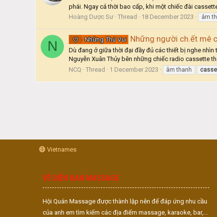
phái. Ngay cả thời bao cấp, khi một chiếc đài cassette
Hoàng Dược Sư
Thread
18 December 2023
âm t
Những người ch.ết mê c
Những Thú Vui
N
Dù đang ở giữa thời đại đầy đủ các thiết bị nghe nhìn
Nguyễn Xuân Thủy bên những chiếc radio cassette thâ
NCQ
Thread
1 December 2023
âm thanh
casse
Vietnames
VỀ DIỄN ĐÀN MASSAGE
Hội Quán Massage được thành lập nên để đáp ứng nhu cầu
của anh em tìm kiếm các địa điểm massage, karaoke, bar,...