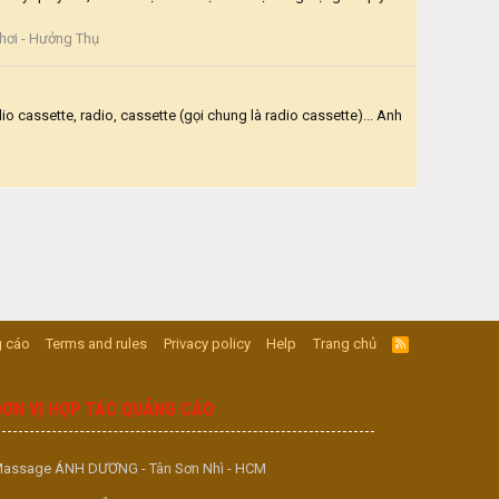
hơi - Hưởng Thụ
o cassette, radio, cassette (gọi chung là radio cassette)... Anh
 cáo
Terms and rules
Privacy policy
Help
Trang chủ
R
S
S
ĐƠN VỊ HỢP TÁC QUẢNG CÁO
assage ÁNH DƯƠNG - Tân Sơn Nhì - HCM