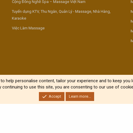
Cộng Đồng Nghề Spa – Massage Việt Nam
M
Tuyển dụng KTV, Thu Ngân, Quản Lý - Massage, Nhà Hàng,
M
Karaoke
M
Việc Làm Massage
M
M
to help personalise content, tailor your experience and to keep you lo
y continuing to use this site, you are consenting to our use of cookie
Accept
Learn more...