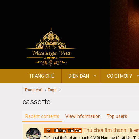
TRANG CHỦ
DIỄN ĐÀN
CÓ GÌ MỚI ?
Trang chủ
Tags
cassette
Recent contents
View information
Top users
Thú chơi âm thanh Hi-e
Những Thú Vui
Thú chơi thiết bị âm thanh ở Việt Nam có từ rất lâu. 