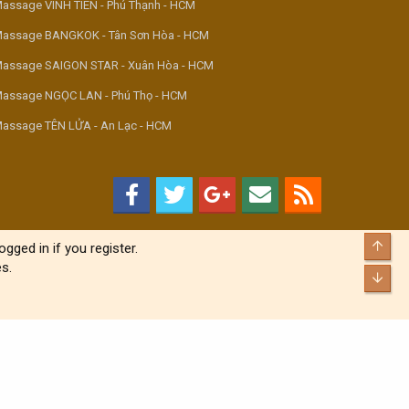
assage VINH TIÊN - Phú Thạnh - HCM
assage BANGKOK - Tân Sơn Hòa - HCM
assage SAIGON STAR - Xuân Hòa - HCM
assage NGỌC LAN - Phú Thọ - HCM
assage TÊN LỬA - An Lạc - HCM
Top
gged in if you register.
s.
Bott