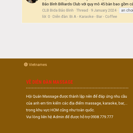
Bảo Bình Billiards Club với quy mô 45 bàn bao gồm các
CLB Bida Bảo Bình
Thread
9 January 2024
an cho
lời: 0
Diễn đàn:
Bi A - Karaoke - Bar - Coffee
Vietnames
VỀ DIỄN ĐÀN MASSAGE
Hội Quán Massage được thành lập nên để đáp ứng nhu cầu
của anh em tìm kiếm các địa điểm massage, karaoke, bar,...
trong khu vực HCM cũng như toàn quốc.
Vui lòng liên hệ Admin để được hỗ trợ 0938.779.777