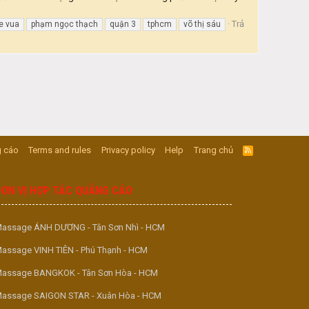
Trả
e vua
phạm ngọc thạch
quận 3
tphcm
võ thị sáu
 cáo
Terms and rules
Privacy policy
Help
Trang chủ
R
S
S
ĐƠN VỊ HỢP TÁC QUẢNG CÁO
assage ÁNH DƯƠNG - Tân Sơn Nhì - HCM
assage VINH TIÊN - Phú Thạnh - HCM
assage BANGKOK - Tân Sơn Hòa - HCM
assage SAIGON STAR - Xuân Hòa - HCM