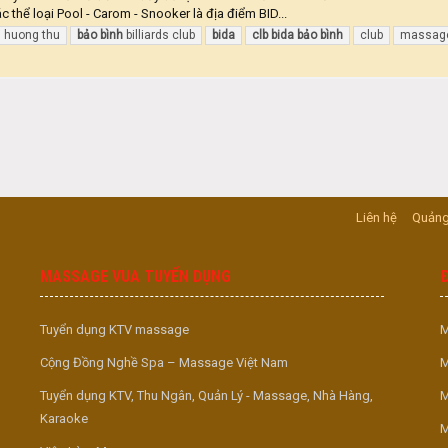
 thể loại Pool - Carom - Snooker là địa điểm BID...
i huong thu
bảo
bình
billiards club
bida
clb
bida
bảo
bình
club
massag
Liên hệ
Quảng
MASSAGE VUA TUYỂN DỤNG
Tuyển dụng KTV massage
M
Cộng Đồng Nghề Spa – Massage Việt Nam
M
Tuyển dụng KTV, Thu Ngân, Quản Lý - Massage, Nhà Hàng,
M
Karaoke
M