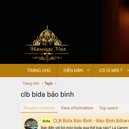
TRANG CHỦ
DIỄN ĐÀN
CÓ GÌ MỚI ?
Trang chủ
Tags
clb bida bảo bình
Recent contents
View information
Top users
CLB Bida Bảo Bình - Bảo Bình Billia
Bida
Bạn đến với bộ môn bida qua thể loại nào? Là Carom ha