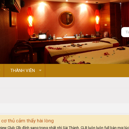
THÀNH VIÊN
cơ thủ cảm thấy hài lòng
w Club Clb đỉnh sang trọng nhất nhì Sài Thành. CLB luôn luôn full bàn mọi l