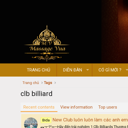
TRANG CHỦ
DIỄN ĐÀN
CÓ GÌ MỚI ?
Trang chủ
Tags
clb billiard
Recent contents
View information
Top users
New Club luôn luôn làm các anh em 
Bida
︻┳デ═—Hãy đến trải nghiệm 1 Clb Billiards Thương Ne