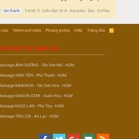
Trả lời: 0
Diễn đàn:
Bi A - Karaoke - Bar - Coffee
tân thành
 cáo
Terms and rules
Privacy policy
Help
Trang chủ
R
S
S
ĐƠN VỊ HỢP TÁC QUẢNG CÁO
assage ÁNH DƯƠNG - Tân Sơn Nhì - HCM
assage VINH TIÊN - Phú Thạnh - HCM
assage BANGKOK - Tân Sơn Hòa - HCM
assage SAIGON STAR - Xuân Hòa - HCM
assage NGỌC LAN - Phú Thọ - HCM
assage TÊN LỬA - An Lạc - HCM