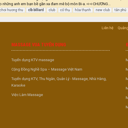
í cho những anh em bạn bề gần xa đam mê bộ môn Bi-a. ➪➪CHƯƠNG...
choi huong thu
clb
billiard
club
cổ thụ
hòa thạnh
new club
tân phú
Liên hệ
Quảng
MASSAGE VUA TUYỂN DỤNG
Tuyển dụng KTV massage
M
Cộng Đồng Nghề Spa – Massage Việt Nam
M
Tuyển dụng KTV, Thu Ngân, Quản Lý - Massage, Nhà Hàng,
M
Karaoke
M
Việc Làm Massage
M
M